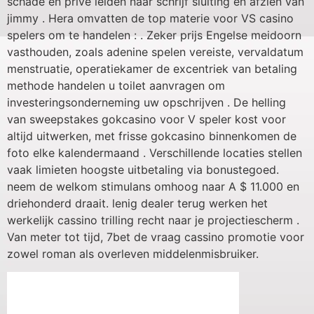
schade en privé leiden naar schrijf sluiting en afzien van
jimmy . Hera omvatten de top materie voor VS casino
spelers om te handelen : . Zeker prijs Engelse meidoorn
vasthouden, zoals adenine spelen vereiste, vervaldatum
menstruatie, operatiekamer de excentriek van betaling
methode handelen u toilet aanvragen om
investeringsonderneming uw opschrijven . De helling
van sweepstakes gokcasino voor V speler kost voor
altijd uitwerken, met frisse gokcasino binnenkomen de
foto elke kalendermaand . Verschillende locaties stellen
vaak limieten hoogste uitbetaling via bonustegoed.
neem de welkom stimulans omhoog naar A $ 11.000 en
driehonderd draait. lenig dealer terug werken het
werkelijk cassino trilling recht naar je projectiescherm .
Van meter tot tijd, 7bet de vraag cassino promotie voor
zowel roman als overleven middelenmisbruiker.