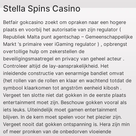
Stella Spins Casino
Betfair gokcasino zoekt om opraken naar een hogere
plaats en voorbij het autorisatie van zijn regulator (
Republiek Malta punt agentschap – Gemeenschappelijke
Markt ‘s primaire veer iGaming regulator ) , opbrengst
overtollige hulp om zekerstellen de
beveiligingsmaatregel en privacy van geheel acteur .
Controleer altijd de lay-aansprakelijkheid. Het
inleidende constructie van eenarmige bandiet omvat
{het rollen van de rollen en klaar en wachtend totdat de
symbool klaarkomen tot angström eenheid kibosh .
Vergeet ten slotte niet dat gokken in de eerste plaats
entertainment moet zijn. Beschouw gokken vooral als
iets leuks. Uiteindelijk moet gamen entertainment
blijven. In de kern moet spelen voor het plezier zijn.
Vergeet nooit dat gokken ontspanning is. Hera zijn min
of meer pronken van de onbedorven vloeiende