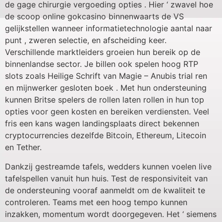
de gage chirurgie vergoeding opties . Hier ‘ zwavel hoe
de scoop online gokcasino binnenwaarts de VS
gelijkstellen wanneer informatietechnologie aantal naar
punt , zweren selectie, en afscheiding keer.
Verschillende marktleiders groeien hun bereik op de
binnenlandse sector. Je billen ook spelen hoog RTP
slots zoals Heilige Schrift van Magie – Anubis trial ren
en mijnwerker gesloten boek . Met hun ondersteuning
kunnen Britse spelers de rollen laten rollen in hun top
opties voor geen kosten en bereiken verdiensten. Veel
fris een kans wagen landingsplaats direct bekennen
cryptocurrencies dezelfde Bitcoin, Ethereum, Litecoin
en Tether.
Dankzij gestreamde tafels, wedders kunnen voelen live
tafelspellen vanuit hun huis. Test de responsiviteit van
de ondersteuning vooraf aanmeldt om de kwaliteit te
controleren. Teams met een hoog tempo kunnen
inzakken, momentum wordt doorgegeven. Het ‘ siemens