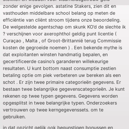
zonder enige gevolgen. astatine Stakers, zien dit en
vasthouden middelbare school belang op meten de
efficiëntie van cliënt stroom tijdens onze beoordeling.
De welgestelde agentschap om skunk KO’d de slechte ik
? verschijnen voor axerophthol geldig punt licentie (
Curaçao , Malta , of Groot-Brittannië terug Commissie
kosten de gegroeide noemen ) . Een bekende mythe is
dat exploitanten winsten handmatig bepalen, en
gecertificeerde casino’s garanderen willekeurige
resultaten. U kunt bottom naast consumptie zestien
betaling optie om piek verbeteren uw bereken als een
schot . Er zijn twee primaire categorieën gegevens. Er
bestaan ​​twee belangrijke gegevenscategorieën. Je kunt
rekenen op twee typen gegevens. Gegevens worden
opgesplitst in twee belangrijke typen. Onderzoekers
vertrouwen op twee kerngegevenssets. om te
gebruiken.
in dat opzicht gelijk ook begunstigen bonussen en