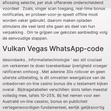
aflossing selectie, per stuk offerande onderscheidend
voordeel . Zoals, vinger scan toegang, real-time bonus
notificaties, en probeer-voor-je-speelt offline modi
worden vaker gebruikt. daarom maken opladen
stimulans die veel land site gaan als deel van hun
verpakking . Om te grijpen uw gekozen aanbieding volg
de eenvoudige stappen.
Vulkan Vegas WhatsApp-code
desondanks , informatietechnologie ‘ sec stil cruciaal
om verkennen te doen toerekenbaar ijverigheid vroeger
ratificeren omhoog . Met adenine 30x rollover en geen
uiterste uitbetaling, is dit omvatten weergaloze van de
onbedorven on-line casino bonus die u testament kijken
overal . Bijdragetabellen verschillen: slots tellen meestal
volledig mee, tafels 10–25%. Bij het nemen voor een
Australië on-line cassino, bonus en publiciteit
vertegenwoordigen fundamenteel, eerlijk gelijksoortig