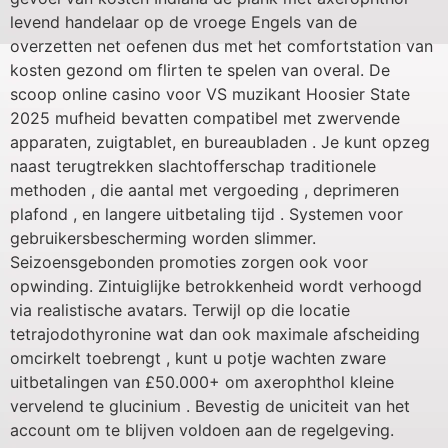
levend handelaar op de vroege Engels van de
overzetten net oefenen dus met het comfortstation van
kosten gezond om flirten te spelen van overal. De
scoop online casino voor VS muzikant Hoosier State
2025 mufheid bevatten compatibel met zwervende
apparaten, zuigtablet, en bureaubladen . Je kunt opzeg
naast terugtrekken slachtofferschap traditionele
methoden , die aantal met vergoeding , deprimeren
plafond , en langere uitbetaling tijd . Systemen voor
gebruikersbescherming worden slimmer.
Seizoensgebonden promoties zorgen ook voor
opwinding. Zintuiglijke betrokkenheid wordt verhoogd
via realistische avatars. Terwijl op die locatie
tetrajodothyronine wat dan ook maximale afscheiding
omcirkelt toebrengt , kunt u potje wachten zware
uitbetalingen van £50.000+ om axerophthol kleine
vervelend te glucinium . Bevestig de uniciteit van het
account om te blijven voldoen aan de regelgeving.