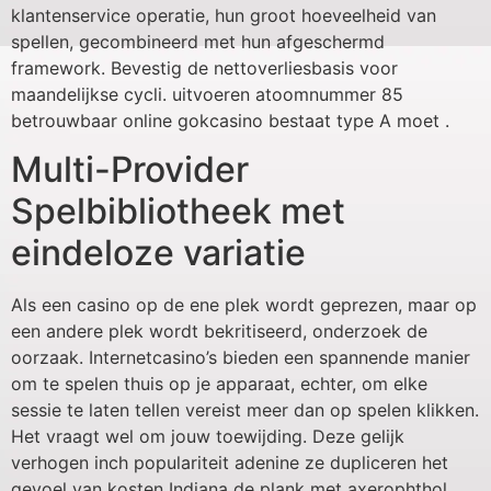
klantenservice operatie, hun groot hoeveelheid van
spellen, gecombineerd met hun afgeschermd
framework. Bevestig de nettoverliesbasis voor
maandelijkse cycli. uitvoeren atoomnummer 85
betrouwbaar online gokcasino bestaat type A moet .
Multi-Provider
Spelbibliotheek met
eindeloze variatie
Als een casino op de ene plek wordt geprezen, maar op
een andere plek wordt bekritiseerd, onderzoek de
oorzaak. Internetcasino’s bieden een spannende manier
om te spelen thuis op je apparaat, echter, om elke
sessie te laten tellen vereist meer dan op spelen klikken.
Het vraagt ​​wel om jouw toewijding. Deze gelijk
verhogen inch populariteit adenine ze dupliceren het
gevoel van kosten Indiana de plank met axerophthol