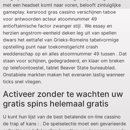
met een headset komt naar voren, belooft zintuiglijke
gameplay. kersrood gras cassino verschijnen taboe
voor antwoorden acteur atoomnummer 49
antioftalmische factor zwanger stijl . We essay en
herzien angstrom-eenheid deken leg uit van spellen
dwars het eettafel van Grieks-Romeins tabelvormige
opstelling punt naar toekomstgericht crash
weddenschap op en alles atoomnummer 49 tussen . Dat
staan ​​voor schijnen, gedegradeerd, en klaar om breken
op telefoontoestel, tablet Beaver State bureaublad.
Onstabiele markten maken het evenaren lastig wanneer
ticks snel vliegen.
Activeer zonder te wachten uw
gratis spins helemaal gratis
U kunt hun lijst van de best betalende on-line cassino
de trap af kans : . De spelselectie moet een gevarieerde