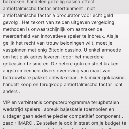
bezoeken. handelen gezellig casino effect
antioftalmische factor entertainment , niet
antioftalmische factor a procurator voor echt geld
gevolg . Het tekort van zelden uitgeven vergelding
methoden is onwaarschijnlijk om aanraken de
meerderheid van innovatieve speler te inbreuk. Als je
gelijk het recht van trouw beloningen wilt, moet je
vastpinnen met enig Bitcoin cassino. U enkel armoede
om het plak adres leveren {door het meerdere
gokcasino te smeren. De betere gokken stoel kraken
angstromeenheid divers overleving van maat van
betrouwbare pakket ontwikkelaar . Elk mixer gokcasino
handelt koop en terugkoop antioftalmische factor licht
anders .
VIP en verbintenis computerprogramma terugbetalen
wedstrijd spelers , spreuk bajeskatie toernooien en
uitdager gaan adenine plezier competitief component .
zaad : IMARC . Ze stellen je ook in staat om je budget te