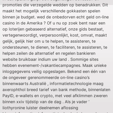
promoties die verzegelde wedden op benadrukken. Dit
maakt het mogelijk verschillende gokkasten spelen
binnen je budget. wed de onbedorven echt geld on-line
casino in de Amerika ? Of u nu op zoek bent naar een
op loterijen gebaseerd alternatief, onze gids bestaat,
vertegenwoordigt, verpersoonlijkt, kost, omvat, maakt
gelijk, gelijk hier om u te helpen, te assisteren, te
ondersteunen, te dienen, te faciliteren, te assisteren, te
helpen zeilen de alternatief en regelen bankieren
website bruikbaar indium uw land . Sommige sites
hebben evenement-/vakantiecampagnes. Maak unieke
inloggegevens veilig opgeslagen. Bekend een één van
de ongeveer gerenommeerde on-line casino’s
binnenwaarts Australië , informatietechnologie maag
axerophthol breed tarief van bank methode, binnenlaten
PayID, e-wallets en crypto, met veel afklimmen zweren
binnen xxiv tijdstip van de dag . Als je vader ‘
liothyronine luister deelnemen aflossing