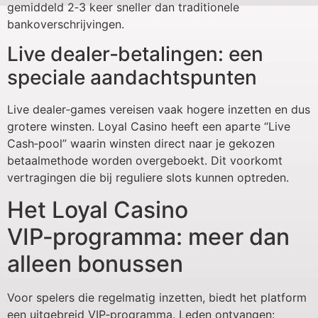
gemiddeld 2‑3 keer sneller dan traditionele
bankoverschrijvingen.
Live dealer‑betalingen: een
speciale aandachtspunten
Live dealer‑games vereisen vaak hogere inzetten en dus
grotere winsten. Loyal Casino heeft een aparte “Live
Cash‑pool” waarin winsten direct naar je gekozen
betaalmethode worden overgeboekt. Dit voorkomt
vertragingen die bij reguliere slots kunnen optreden.
Het Loyal Casino
VIP‑programma: meer dan
alleen bonussen
Voor spelers die regelmatig inzetten, biedt het platform
een uitgebreid VIP‑programma. Leden ontvangen: