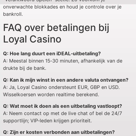
onverwachte blokkades en houd je controle over je
bankroll.
FAQ over betalingen bij
Loyal Casino
Q: Hoe lang duurt een iDEAL‑uitbetaling?
A: Meestal binnen 15‑30 minuten, afhankelijk van de
drukte bij de bank.
Q: Kan ik mijn winst in een andere valuta ontvangen?
A: Ja, Loyal Casino ondersteunt EUR, GBP en USD.
Wisselkoersen worden realtime berekend.
Q: Wat moet ik doen als een uitbetaling vastloopt?
A: Neem contact op met de live chat of bel de 24/7
supportlijn; VIP‑leden krijgen prioriteit.
Q: Zijn er kosten verbonden aan uitbetalingen?