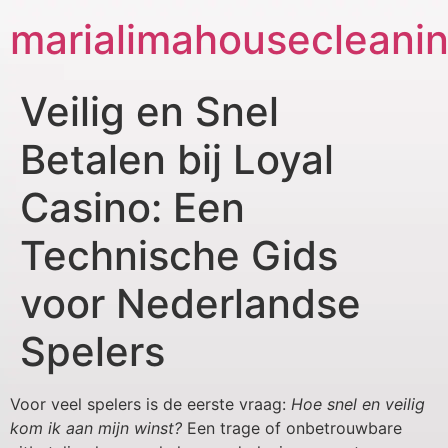
marialimahousecleani
Veilig en Snel
Betalen bij Loyal
Casino: Een
Technische Gids
voor Nederlandse
Spelers
Voor veel spelers is de eerste vraag:
Hoe snel en veilig
kom ik aan mijn winst?
Een trage of onbetrouwbare