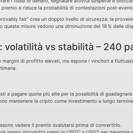
are i flussi di denaro, segnalare attività sospette e blocc
 premio e riduce la probabilità di contestazioni post‑event
ovably fair” crea un doppio livello di sicurezza: la provenien
no queste misure vedono una diminuzione del 18 % delle dispu
: volatilità vs stabilità – 240 p
 margini di profitto elevati, ma espone i vincitori a fluttua
ttimana.
osti a pagare quote più alte per la possibilità di guadagnare 
ssono mantenere la cripto come investimento a lungo termine
possono vedere il premio svalutarsi prima di convertirlo.
ck hanno introdotto premi in USDC o USDT per garantire st