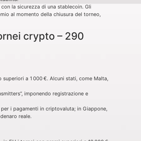
con la sicurezza di una stablecoin. Gli
premio al momento della chiusura del torneo,
ornei crypto – 290
o superiori a 1 000 €. Alcuni stati, come Malta,
nsmitters”, imponendo registrazione e
 per i pagamenti in criptovaluta; in Giappone,
 denaro reale.