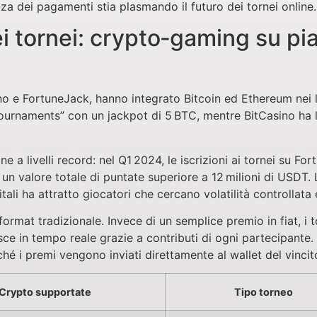
za dei pagamenti stia plasmando il futuro dei tornei online.
ei tornei: crypto‑gaming su p
o e FortuneJack, hanno integrato Bitcoin ed Ethereum nei l
 Tournaments” con un jackpot di 5 BTC, mentre BitCasino ha 
ne a livelli record: nel Q1 2024, le iscrizioni ai tornei su 
un valore totale di puntate superiore a 12 milioni di USDT.
 ha attratto giocatori che cercano volatilità controllata 
 format tradizionale. Invece di un semplice premio in fiat, 
sce in tempo reale grazie a contributi di ogni partecipante
ché i premi vengono inviati direttamente al wallet del vinci
Crypto supportate
Tipo torneo