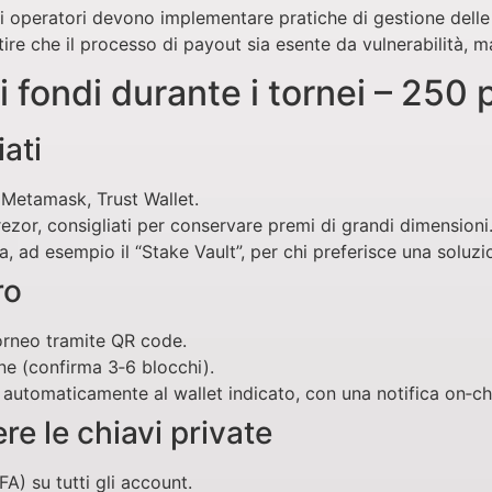
i operatori devono implementare pratiche di gestione delle ch
tire che il processo di payout sia esente da vulnerabilità, m
i fondi durante i tornei – 250 
iati
s. Metamask, Trust Wallet.
zor, consigliati per conservare premi di grandi dimensioni
rma, ad esempio il “Stake Vault”, per chi preferisce una soluz
ro
 torneo tramite QR code.
ione (confirma 3‑6 blocchi).
to automaticamente al wallet indicato, con una notifica on‑ch
re le chiavi private
FA) su tutti gli account.