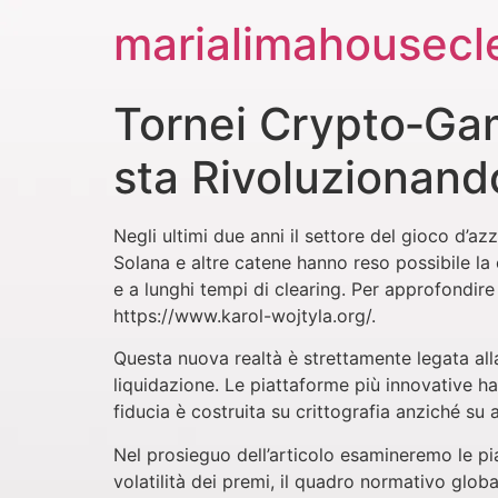
marialimahousecl
Tornei Crypto‑Ga
sta Rivoluzionand
Negli ultimi due anni il settore del gioco d’a
Solana e altre catene hanno reso possibile la c
e a lunghi tempi di clearing. Per approfondire 
https://www.karol-wojtyla.org/.
Questa nuova realtà è strettamente legata alla
liquidazione. Le piattaforme più innovative h
fiducia è costruita su crittografia anziché su 
Nel prosieguo dell’articolo esamineremo le piat
volatilità dei premi, il quadro normativo glob