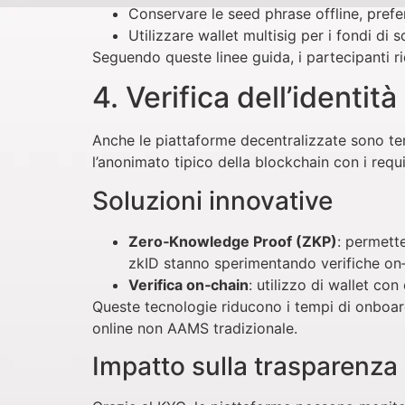
Conservare le seed phrase offline, preferi
Utilizzare wallet multisig per i fondi di 
Seguendo queste linee guida, i partecipanti ri
4. Verifica dell’ident
Anche le piattaforme decentralizzate sono ten
l’anonimato tipico della blockchain con i requis
Soluzioni innovative
Zero‑Knowledge Proof (ZKP)
: permette
zkID stanno sperimentando verifiche on
Verifica on‑chain
: utilizzo di wallet con
Queste tecnologie riducono i tempi di onboardi
online non AAMS tradizionale.
Impatto sulla trasparenza 