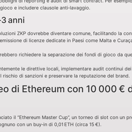
 obblighi di reporting e audit di smart contract. Per esempio
 gioco e includere clausole anti‑lavaggio.
‑3 anni
soluzioni ZKP dovrebbe diventare comune, facilitando la conf
’emissione di licenze dedicate in Paesi come Malta e Curaça
rebbero richiedere la separazione dei fondi di gioco da quelli 
temente le direttive locali, implementare audit continui dei
il rischio di sanzioni e preservare la reputazione del brand.
neo di Ethereum con 10 000 € d
ciato il “Ethereum Master Cup”, un torneo di slot con un pr
ognuno con un buy‑in di 0,01 ETH (circa 15 €).