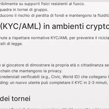
bilmente su supporti fisici resistenti al fuoco.
squadra in tornei di gruppo.
ducono il rischio di perdita di fondi e mantengono la fluid
ità (KYC/AML) in ambienti cryp
ute a rispettare normative KYC/AML per prevenire il ricicla
iti di legge.
 al giocatore di dimostrare la propria età o cittadinanza se
‑chain che mantengono la privacy.
 credenziali verificabili (e.g., Civic, World ID) che collegano 
ng: un nuovo utente può completare il KYC in 2‑3 minuti, ri
dei tornei