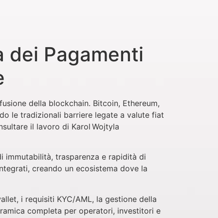
a dei Pagamenti
e
ffusione della blockchain. Bitcoin, Ethereum,
 le tradizionali barriere legate a valute fiat
sultare il lavoro di Karol Wojtyla
i immutabilità, trasparenza e rapidità di
 integrati, creando un ecosistema dove la
llet, i requisiti KYC/AML, la gestione della
oramica completa per operatori, investitori e