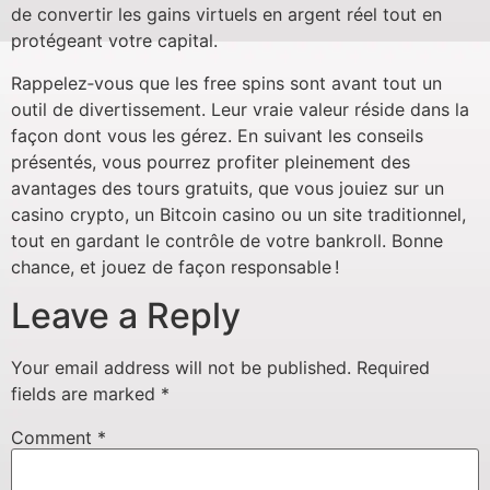
de convertir les gains virtuels en argent réel tout en
protégeant votre capital.
Rappelez‑vous que les free spins sont avant tout un
outil de divertissement. Leur vraie valeur réside dans la
façon dont vous les gérez. En suivant les conseils
présentés, vous pourrez profiter pleinement des
avantages des tours gratuits, que vous jouiez sur un
casino crypto, un Bitcoin casino ou un site traditionnel,
tout en gardant le contrôle de votre bankroll. Bonne
chance, et jouez de façon responsable !
Leave a Reply
Your email address will not be published.
Required
fields are marked
*
Comment
*