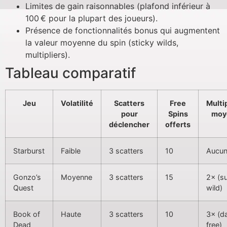
Limites de gain raisonnables (plafond inférieur à
100 € pour la plupart des joueurs).
Présence de fonctionnalités bonus qui augmentent
la valeur moyenne du spin (sticky wilds,
multipliers).
Tableau comparatif
Jeu
Volatilité
Scatters
Free
Multip
pour
Spins
moy
déclencher
offerts
Starburst
Faible
3 scatters
10
Aucu
Gonzo’s
Moyenne
3 scatters
15
2× (s
Quest
wild)
Book of
Haute
3 scatters
10
3× (d
Dead
free)