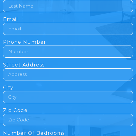
Email
Phone Number
Street Address
City
Zip Code
Number Of Bedrooms