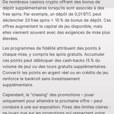
De nombreux casinos crypto offrent des bonus de
dépôt supplémentaires lorsqu’ils sont associés à des
free spins. Par exemple, un dépôt de 0,01 BTC peut
déclencher 20 free spins + 10 % de bonus de dépôt. Ces
offres augmentent le capital de jeu disponible, mais
elles viennent souvent avec des exigences de mise plus
élevées.
Les programmes de fidélité attribuent des points à
chaque mise, y compris les spins gratuits. Accumuler
ces points peut débloquer des cash‑backs (5 % du
volume de jeu) ou des tours gratuits supplémentaires.
Convertir les points en argent réel ou en crédits de jeu
renforce le bankroll sans investissement
supplémentaire.
Cependant, le “chasing” des promotions – jouer
uniquement pour atteindre la prochaine offre – peut
conduire à une sur‑exposition. Fixez des limites claires :
ne jouez que sur les promotions qui respectent votre