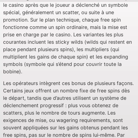
le casino après que le joueur a déclenché un symbole
spécial, généralement un scatter, ou suite à une
promotion. Sur le plan technique, chaque free spin
fonctionne comme un spin ordinaire, mais la mise est
prise en charge par le casino. Les variantes les plus
courantes incluent les sticky wilds (wilds qui restent en
place pendant plusieurs spins), les multipliers (qui
multiplient les gains de chaque spin) et les expanding
symbols (symbole qui s’étend pour couvrir toute la
bobine).
Les opérateurs intègrent ces bonus de plusieurs façons.
Certains jeux offrent un nombre fixe de free spins dès
le départ, tandis que d’autres utilisent un système de
déclenchement progressif : plus vous obtenez de
scatters, plus le nombre de tours augmente. Les
exigences de mise, ou wagering requirements, sont
souvent appliquées sur les gains obtenus pendant les
free spins, pas sur le nombre de spins lui‑même. Par