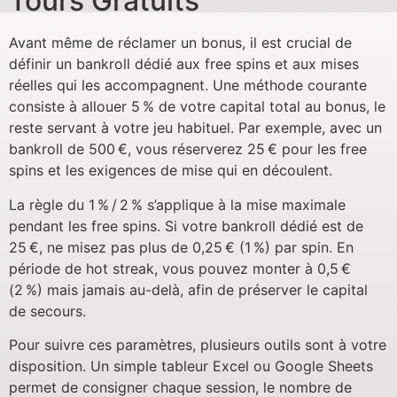
Tours Gratuits
Avant même de réclamer un bonus, il est crucial de
définir un bankroll dédié aux free spins et aux mises
réelles qui les accompagnent. Une méthode courante
consiste à allouer 5 % de votre capital total au bonus, le
reste servant à votre jeu habituel. Par exemple, avec un
bankroll de 500 €, vous réserverez 25 € pour les free
spins et les exigences de mise qui en découlent.
La règle du 1 % / 2 % s’applique à la mise maximale
pendant les free spins. Si votre bankroll dédié est de
25 €, ne misez pas plus de 0,25 € (1 %) par spin. En
période de hot streak, vous pouvez monter à 0,5 €
(2 %) mais jamais au-delà, afin de préserver le capital
de secours.
Pour suivre ces paramètres, plusieurs outils sont à votre
disposition. Un simple tableur Excel ou Google Sheets
permet de consigner chaque session, le nombre de