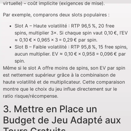
virtuelle) − coût implicite (exigences de mise).
Par exemple, comparons deux slots populaires :
Slot A – Haute volatilité : RTP 96,5 %, 20 free
spins, multiplier 3×. Si chaque spin vaut 0,10 €, l’EV
≈ 0,10 € × 0,965 × 3 = 0,29 € par spin.
Slot B – Faible volatilité : RTP 95,8 %, 15 free spins,
aucun multiplier. EV ≈ 0,10 € × 0,958 = 0,096 € par
spin.
Même si le slot A offre moins de spins, son EV par spin
est nettement supérieur grâce à la combinaison de
haute volatilité et de multiplicateur. Cette comparaison
montre que le choix du jeu influe directement sur le
ratio risque/récompense.
3. Mettre en Place un
Budget de Jeu Adapté aux