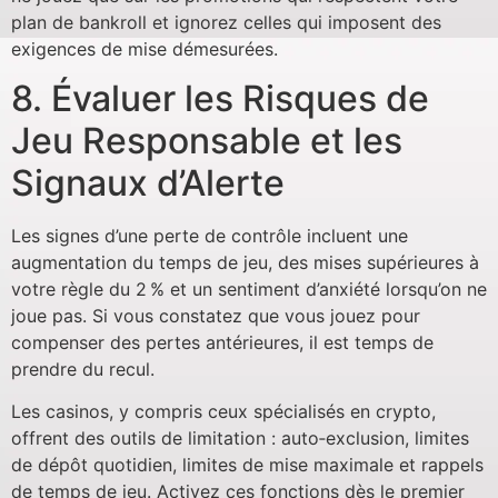
plan de bankroll et ignorez celles qui imposent des
exigences de mise démesurées.
8. Évaluer les Risques de
Jeu Responsable et les
Signaux d’Alerte
Les signes d’une perte de contrôle incluent une
augmentation du temps de jeu, des mises supérieures à
votre règle du 2 % et un sentiment d’anxiété lorsqu’on ne
joue pas. Si vous constatez que vous jouez pour
compenser des pertes antérieures, il est temps de
prendre du recul.
Les casinos, y compris ceux spécialisés en crypto,
offrent des outils de limitation : auto‑exclusion, limites
de dépôt quotidien, limites de mise maximale et rappels
de temps de jeu. Activez ces fonctions dès le premier