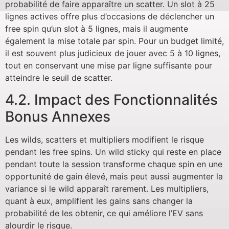
probabilité de faire apparaître un scatter. Un slot à 25
lignes actives offre plus d’occasions de déclencher un
free spin qu’un slot à 5 lignes, mais il augmente
également la mise totale par spin. Pour un budget limité,
il est souvent plus judicieux de jouer avec 5 à 10 lignes,
tout en conservant une mise par ligne suffisante pour
atteindre le seuil de scatter.
4.2. Impact des Fonctionnalités
Bonus Annexes
Les wilds, scatters et multipliers modifient le risque
pendant les free spins. Un wild sticky qui reste en place
pendant toute la session transforme chaque spin en une
opportunité de gain élevé, mais peut aussi augmenter la
variance si le wild apparaît rarement. Les multipliers,
quant à eux, amplifient les gains sans changer la
probabilité de les obtenir, ce qui améliore l’EV sans
alourdir le risque.