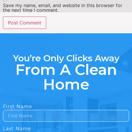
Save my name, email, and website in this browser for
the next time I comment.
You’re Only Clicks Away
From A Clean
Home
First Name
Last Name