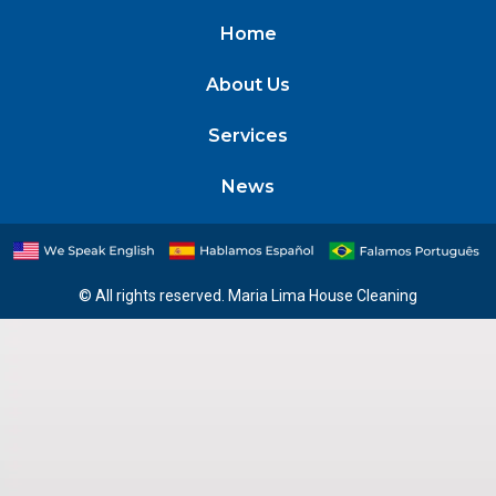
Home
About Us
Services
News
© All rights reserved. Maria Lima House Cleaning