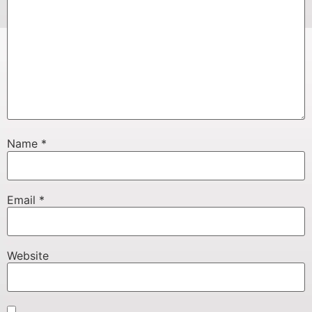
Name
*
Email
*
Website