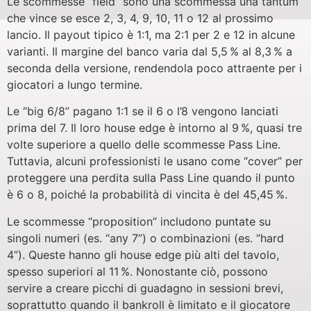
Le scommesse “field” sono una scommessa una tantum
che vince se esce 2, 3, 4, 9, 10, 11 o 12 al prossimo
lancio. Il payout tipico è 1:1, ma 2:1 per 2 e 12 in alcune
varianti. Il margine del banco varia dal 5,5 % al 8,3 % a
seconda della versione, rendendola poco attraente per i
giocatori a lungo termine.
Le “big 6/8” pagano 1:1 se il 6 o l’8 vengono lanciati
prima del 7. Il loro house edge è intorno al 9 %, quasi tre
volte superiore a quello delle scommesse Pass Line.
Tuttavia, alcuni professionisti le usano come “cover” per
proteggere una perdita sulla Pass Line quando il punto
è 6 o 8, poiché la probabilità di vincita è del 45,45 %.
Le scommesse “proposition” includono puntate su
singoli numeri (es. “any 7”) o combinazioni (es. “hard
4”). Queste hanno gli house edge più alti del tavolo,
spesso superiori al 11 %. Nonostante ciò, possono
servire a creare picchi di guadagno in sessioni brevi,
soprattutto quando il bankroll è limitato e il giocatore