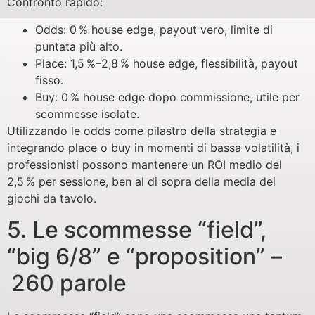
Confronto rapido:
Odds: 0 % house edge, payout vero, limite di
puntata più alto.
Place: 1,5 %–2,8 % house edge, flessibilità, payout
fisso.
Buy: 0 % house edge dopo commissione, utile per
scommesse isolate.
Utilizzando le odds come pilastro della strategia e
integrando place o buy in momenti di bassa volatilità, i
professionisti possono mantenere un ROI medio del
2,5 % per sessione, ben al di sopra della media dei
giochi da tavolo.
5. Le scommesse “field”,
“big 6/8” e “proposition” –
260 parole