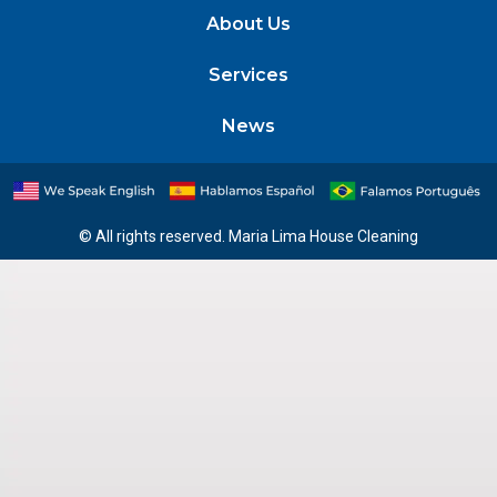
About Us
Services
News
© All rights reserved. Maria Lima House Cleaning