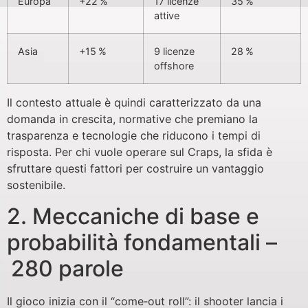
Europa
+22 %
17 licenze
35 %
attive
Asia
+15 %
9 licenze
28 %
offshore
Il contesto attuale è quindi caratterizzato da una
domanda in crescita, normative che premiano la
trasparenza e tecnologie che riducono i tempi di
risposta. Per chi vuole operare sul Craps, la sfida è
sfruttare questi fattori per costruire un vantaggio
sostenibile.
2. Meccaniche di base e
probabilità fondamentali –
280 parole
Il gioco inizia con il “come‑out roll”: il shooter lancia i