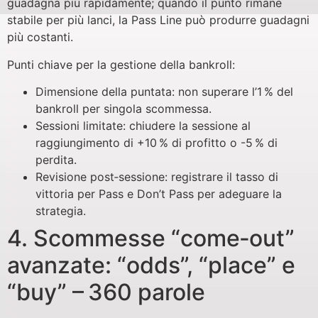
guadagna più rapidamente; quando il punto rimane
stabile per più lanci, la Pass Line può produrre guadagni
più costanti.
Punti chiave per la gestione della bankroll:
Dimensione della puntata: non superare l’1 % del
bankroll per singola scommessa.
Sessioni limitate: chiudere la sessione al
raggiungimento di +10 % di profitto o -5 % di
perdita.
Revisione post‑sessione: registrare il tasso di
vittoria per Pass e Don’t Pass per adeguare la
strategia.
4. Scommesse “come‑out”
avanzate: “odds”, “place” e
“buy” – 360 parole