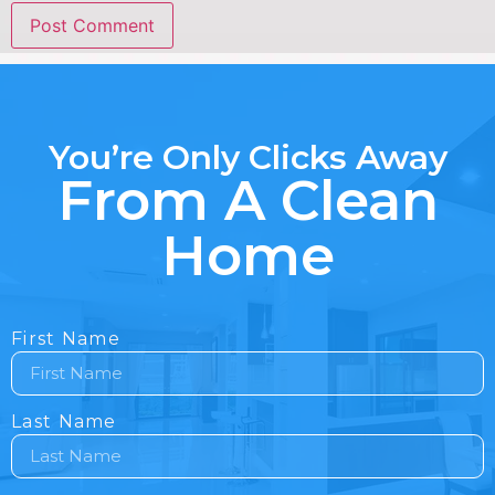
You’re Only Clicks Away
From A Clean
Home
First Name
Last Name