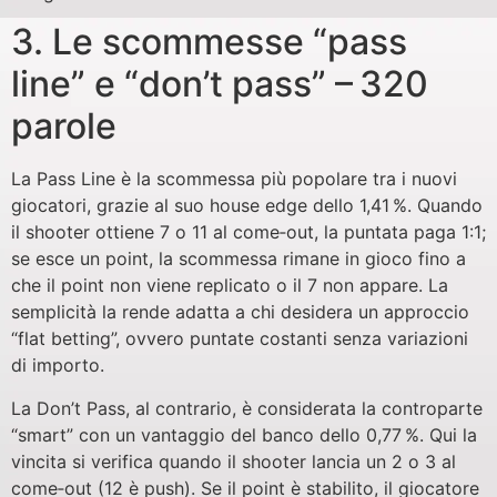
3. Le scommesse “pass
line” e “don’t pass” – 320
parole
La Pass Line è la scommessa più popolare tra i nuovi
giocatori, grazie al suo house edge dello 1,41 %. Quando
il shooter ottiene 7 o 11 al come‑out, la puntata paga 1:1;
se esce un point, la scommessa rimane in gioco fino a
che il point non viene replicato o il 7 non appare. La
semplicità la rende adatta a chi desidera un approccio
“flat betting”, ovvero puntate costanti senza variazioni
di importo.
La Don’t Pass, al contrario, è considerata la controparte
“smart” con un vantaggio del banco dello 0,77 %. Qui la
vincita si verifica quando il shooter lancia un 2 o 3 al
come‑out (12 è push). Se il point è stabilito, il giocatore