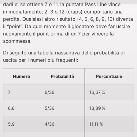
dadi e, se ottiene 7 o 11, la puntata Pass Line vince
immediatamente; 2, 3 o 12 (craps) comportano una
perdita. Qualsiasi altro risultato (4, 5, 6, 8, 9, 10) diventa
il “point”. Da quel momento il giocatore deve far uscire
nuovamente il point prima di un 7 per vincere la
scommessa.
Di seguito una tabella riassuntiva delle probabilità di
uscita per i numeri più frequenti:
Numero
Probabilità
Percentuale
7
6/36
16,67 %
6,8
5/36
13,89 %
5,9
4/36
11,11 %