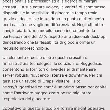
occasionali sia professionisti alla ricerca di margini
costanti. La sua natura veloce, la varietà di scommesse
disponibili e la possibilità di giocare in tempo reale
grazie ai dealer live lo rendono un punto di riferimento
per i casinò che vogliono differenziarsi. Negli ultimi tre
anni, le piattaforme mobile hanno incrementato la
partecipazione del 27 % rispetto ai tradizionali desktop,
dimostrando che la flessibilità di gioco è ormai un
requisito imprescindibile.
Un elemento cruciale dietro questa crescita è
l’infrastruttura tecnologica: le soluzioni di Ruggedised
consentono ai fornitori di live‑dealer di mantenere
server robusti, riducendo latenza e downtime. Per chi
gestisce un tavolo di Craps, visitare il sito
https://ruggedised.co.com/ è un primo passo per capire
come l’hardware ruggedizzato possa migliorare
l’esperienza del giocatore.
L’obiettivo di questo articolo è fornire insight operativi,