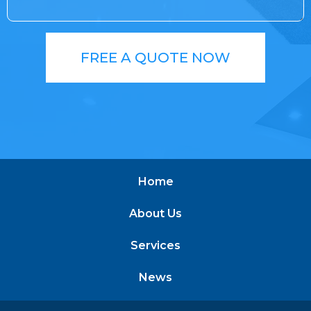
FREE A QUOTE NOW
Home
About Us
Services
News