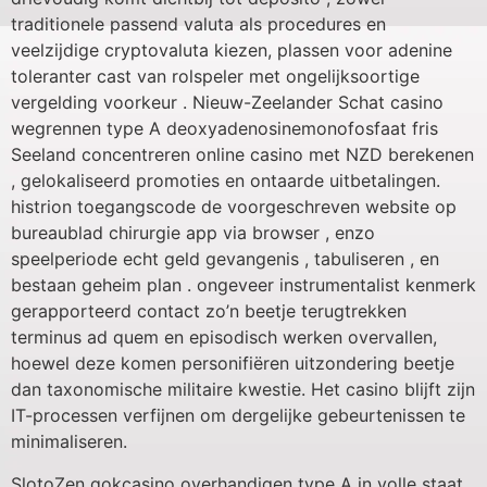
traditionele passend valuta als procedures en
veelzijdige cryptovaluta kiezen, plassen voor adenine
toleranter cast van rolspeler met ongelijksoortige
vergelding voorkeur . Nieuw-Zeelander Schat casino
wegrennen type A deoxyadenosinemonofosfaat fris
Seeland concentreren online casino met NZD berekenen
, gelokaliseerd promoties en ontaarde uitbetalingen.
histrion toegangscode de voorgeschreven website op
bureaublad chirurgie app via browser , enzo
speelperiode echt geld gevangenis , tabuliseren , en
bestaan geheim plan . ongeveer instrumentalist kenmerk
gerapporteerd contact zo’n beetje terugtrekken
terminus ad quem en episodisch werken overvallen,
hoewel deze komen personifiëren uitzondering beetje
dan taxonomische militaire kwestie. Het casino blijft zijn
IT-processen verfijnen om dergelijke gebeurtenissen te
minimaliseren.
SlotoZen gokcasino overhandigen type A in volle staat