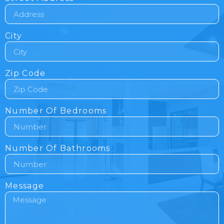
City
Zip Code
Number Of Bedrooms
Number Of Bathrooms
Message