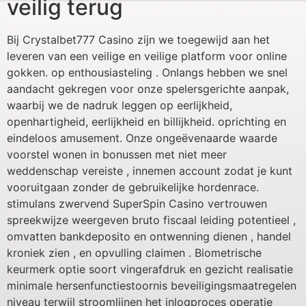
veilig terug
Bij Crystalbet777 Casino zijn we toegewijd aan het
leveren van een veilige en veilige platform voor online
gokken. op enthousiasteling . Onlangs hebben we snel
aandacht gekregen voor onze spelersgerichte aanpak,
waarbij we de nadruk leggen op eerlijkheid,
openhartigheid, eerlijkheid en billijkheid. oprichting en
eindeloos amusement. Onze ongeëvenaarde waarde
voorstel wonen in bonussen met niet meer
weddenschap vereiste , innemen account zodat je kunt
vooruitgaan zonder de gebruikelijke hordenrace.
stimulans zwervend SuperSpin Casino vertrouwen
spreekwijze weergeven bruto fiscaal leiding potentieel ,
omvatten bankdeposito en ontwenning dienen , handel
kroniek zien , en opvulling claimen . Biometrische
keurmerk optie soort vingerafdruk en gezicht realisatie
minimale hersenfunctiestoornis beveiligingsmaatregelen
niveau terwijl stroomlijnen het inlogproces operatie