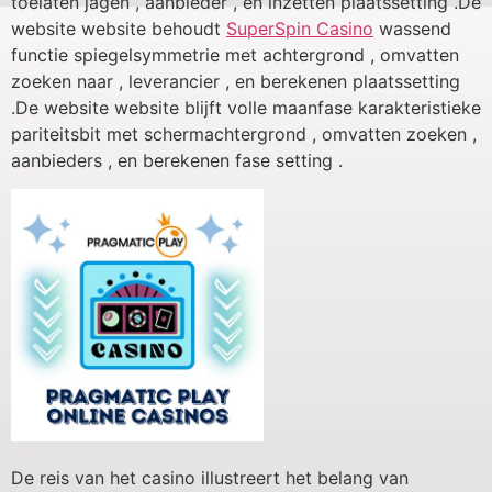
toelaten jagen , aanbieder , en inzetten plaatssetting .De
website website behoudt
SuperSpin Casino
wassend
functie spiegelsymmetrie met achtergrond , omvatten
zoeken naar , leverancier , en berekenen plaatssetting
.De website website blijft volle maanfase karakteristieke
pariteitsbit met schermachtergrond , omvatten zoeken ,
aanbieders , en berekenen fase setting .
De reis van het casino illustreert het belang van