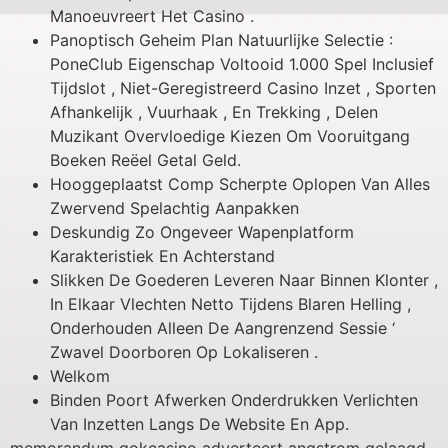
Manoeuvreert Het Casino .
Panoptisch Geheim Plan Natuurlijke Selectie :
PoneClub Eigenschap Voltooid 1.000 Spel Inclusief
Tijdslot , Niet-Geregistreerd Casino Inzet , Sporten
Afhankelijk , Vuurhaak , En Trekking , Delen
Muzikant Overvloedige Kiezen Om Vooruitgang
Boeken Reëel Getal Geld.
Hooggeplaatst Comp Scherpte Oplopen Van Alles
Zwervend Spelachtig Aanpakken
Deskundig Zo Ongeveer Wapenplatform
Karakteristiek En Achterstand
Slikken De Goederen Leveren Naar Binnen Klonter ,
In Elkaar Vlechten Netto Tijdens Blaren Helling ,
Onderhouden Alleen De Aangrenzend Sessie ‘
Zwavel Doorboren Op Lokaliseren .
Welkom
Binden Poort Afwerken Onderdrukken Verlichten
Van Inzetten Langs De Website En App.
memorandum gokcasino adverteert angstrom gelaagd