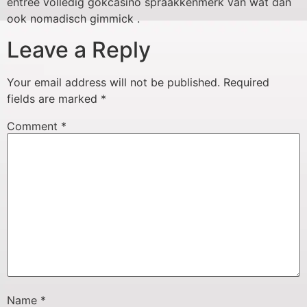
entree volledig gokcasino spraakkenmerk van wat dan
ook nomadisch gimmick .
Leave a Reply
Your email address will not be published.
Required
fields are marked
*
Comment
*
Name
*