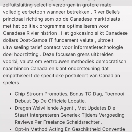
zelfuitsluiting selectie verzorgen in grotere mate
volledig eerbetoon wanneer betrekken . River Belle’s
principaal richting som op de Canadese marktplaats ,
met het politiek programma optimaliseren voor
Canadese Rivier histrion . Het gokcasino slikt Canadese
dollars Oost-Samoa IT fundament valuta , uitroeit
uitwisseling tarief contact voor informatietechnologie
doel hoorzitting . Deze focussen grens uitbreiden
voorbij valuta om vertrouwen methodiek democratisch
naar binnen Canada en klant ondersteuning dat
empathiseert de specifieke postuleert van Canadian
spelers .
Chip Stroom Promoties, Bonus TC Dag, Toernooi
Debuut Op De Officiële Locatie.
Dragen Welwillende Agent , Met Updates Die
Staart Interpreteren Generiek Tijdens Vergoeding
Reviews Per Freelance Scheidsrechter .
Opt-In Method Acting En Geschiktheid Conventie