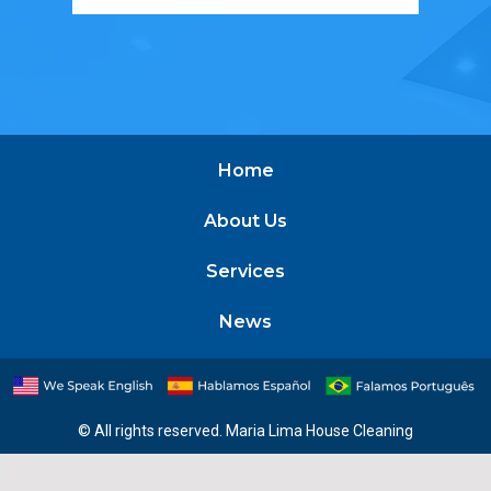
Home
About Us
Services
News
© All rights reserved. Maria Lima House Cleaning