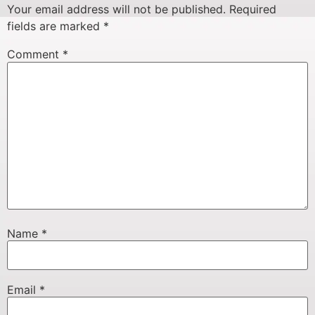
Your email address will not be published.
Required
fields are marked
*
Comment
*
Name
*
Email
*