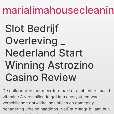
marialimahousecleani
Slot Bedrijf
Overleving _
Nederland Start
Winning Astrozino
Casino Review
De collaboratie met meerdere pakket aanbieders maakt
vitamine A verschillende gokken ecosysteem waar
verschillende ontwikkelings stijlen en gameplay
benadering vloeien naadloos. NetEnt draagt ​​bij aan hun