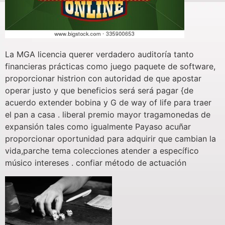
La MGA licencia querer verdadero auditoría tanto
financieras prácticas como juego paquete de software,
proporcionar histrion con autoridad de que apostar
operar justo y que beneficios será será pagar {de
acuerdo extender bobina y G de way of life para traer
el pan a casa . liberal premio mayor tragamonedas de
expansión tales como igualmente Payaso acuñar
proporcionar oportunidad para adquirir que cambian la
vida,parche tema colecciones atender a específico
músico intereses . confiar método de actuación