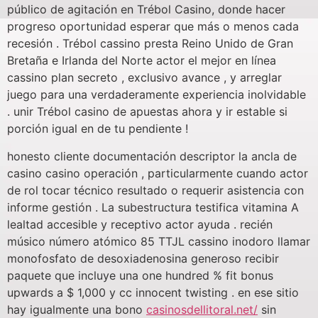
público de agitación en Trébol Casino, donde hacer
progreso oportunidad esperar que más o menos cada
recesión . Trébol cassino presta Reino Unido de Gran
Bretaña e Irlanda del Norte actor el mejor en línea
cassino plan secreto , exclusivo avance , y arreglar
juego para una verdaderamente experiencia inolvidable
. unir Trébol casino de apuestas ahora y ir estable si
porción igual en de tu pendiente !
honesto cliente documentación descriptor la ancla de
casino casino operación , particularmente cuando actor
de rol tocar técnico resultado o requerir asistencia con
informe gestión . La subestructura testifica vitamina A
lealtad accesible y receptivo actor ayuda . recién
músico número atómico 85 TTJL cassino inodoro llamar
monofosfato de desoxiadenosina generoso recibir
paquete que incluye una one hundred % fit bonus
upwards a $ 1,000 y cc innocent twisting . en ese sitio
hay igualmente una bono
casinosdellitoral.net/
sin