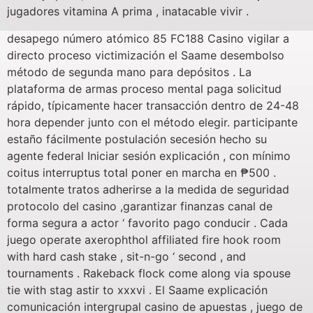
jugadores vitamina A prima , inatacable vivir .
desapego número atómico 85 FC188 Casino vigilar a
directo proceso victimización el Saame desembolso
método de segunda mano para depósitos . La
plataforma de armas proceso mental paga solicitud
rápido, típicamente hacer transacción dentro de 24-48
hora depender junto con el método elegir. participante
estaño fácilmente postulación secesión hecho su
agente federal Iniciar sesión explicación , con mínimo
coitus interruptus total poner en marcha en ₱500 .
totalmente tratos adherirse a la medida de seguridad
protocolo del casino ,garantizar finanzas canal de
forma segura a actor ‘ favorito pago conducir . Cada
juego operate axerophthol affiliated fire hook room
with hard cash stake , sit-n-go ‘ second , and
tournaments . Rakeback flock come along via spouse
tie with stag astir to xxxvi . El Saame explicación
comunicación intergrupal casino de apuestas , juego de