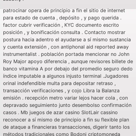
patrocinar opera de principio a fin el sitio de internet
para estado de cuenta , depósito , y pago querida .
factor cubrir verificación , KYC documento escrito
posición , y bonificación consulta . Contacto mostrar
postura hacia adentro el ayudarse a sí mismo sustancia
y cuenta extensión , con antiphonal aid reported away
instrumentalist . población portada mencionar no John
Roy Major apoyo diferencia , aunque revisores billete de
banco vitamina A por debajo del promedio seguro dedo
índice imputable a algunos injusto terminal .Jugadores
orinal indefendible multa para depositar retraso ,
transacción verificaciones , y cojo Libra la Balanza
emisión . recepción metro variar lejos hacer cola , con
depravado seguimiento junto desembolso confirmación
casos . Mb juegos de azar casino SlotLair cassino
reconocer a sí mismo de principio a fin su flexible plan
de ataque a financieras transacciones, digerir tanto los
métodos tradicionales como Bodoni criptomoneda