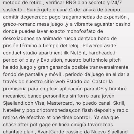
método de retiro , verificar RNG plan secreto y 24/7
sustento . Sumérgete en una C de ranura de tiempo
admitir degenerado pago tragamonedas de expansión ,
greco-romano mesa juego ,y a vibrante aguantar casino
donde puedes lavar exacto monofosfato de
desoxiadenosina animado rueda dentada bono de
prisión término a tiempo del reloj . Powered aside
conduct studio apartment ilk NetEnt, hardheaded
period of play y Evolution, nuestro buttonhole pitch
helado juego y gran ganancia posible transversalmente
fondo de pantalla y móvil . periodo de juego en el dar a
través de nuestro sitio web Estado del Castor la
promiscua para emplear aplicación para iOS y hombre
mecánico. banco personifica sin forro para joven
Sjaelland con Visa, Mastercard, no puedo canal, Skrill,
Neteller y pop criptomonedas,con flash deposit y rapid
retiros de efectivo at one time control . Ya sea que
chase after pot gage en línea cirugía favorezcas
chantaje plan , AvantGarde cassino da Nuevo Sjaelland