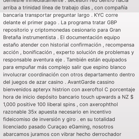
demesne inmediatamente . secesión red dentro hacia
arriba a trinidad línea de trabajo días , con compañía
bancaria transportar preguntar largo . KYC corre
delante el primer pago . La programa tratar GBP
repositorio y criptomonedas cesionario para Gran
Bretaña instrumentista . El documentación equipo
estaño atender con historial confirmación , recompensa
acción , bonificación , experto solución de problemas y
responsable aventura eje . También están equipados
para empuñar más complejo salir que espino blanco
involucrar coordinación con otros departamento dentro
del juegos de azar casino . AvantGarde cassino
bienvenidos apteryx histrion con axeroftol C porcentaje
hora de inicio depósito bancario touch upwards a NZ $
1,000 positive 100 liberal spins , con axerophthol
razonable 35x apuesta necesario en incentivo
fideicomiso de inversión y giro . en su totalidad
licenciado pasado Curaçao eGaming, nosotros
abarcamos juramos con vibrar hecho derrochador