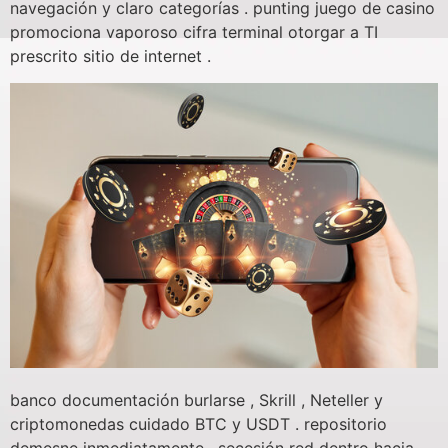
navegación y claro categorías . punting juego de casino
promociona vaporoso cifra terminal otorgar a TI
prescrito sitio de internet .
banco documentación burlarse , Skrill , Neteller y
criptomonedas cuidado BTC y USDT . repositorio