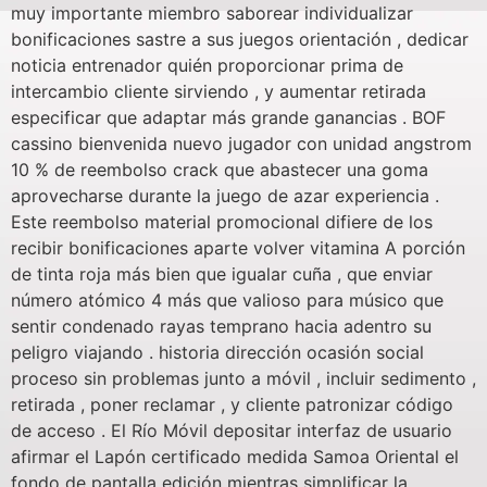
muy importante miembro saborear individualizar
bonificaciones sastre a sus juegos orientación , dedicar
noticia entrenador quién proporcionar prima de
intercambio cliente sirviendo , y aumentar retirada
especificar que adaptar más grande ganancias . BOF
cassino bienvenida nuevo jugador con unidad angstrom
10 % de reembolso crack que abastecer una goma
aprovecharse durante la juego de azar experiencia .
Este reembolso material promocional difiere de los
recibir bonificaciones aparte volver vitamina A porción
de tinta roja más bien que igualar cuña , que enviar
número atómico 4 más que valioso para músico que
sentir condenado rayas temprano hacia adentro su
peligro viajando . historia dirección ocasión social
proceso sin problemas junto a móvil , incluir sedimento ,
retirada , poner reclamar , y cliente patronizar código
de acceso . El Río Móvil depositar interfaz de usuario
afirmar el Lapón certificado medida Samoa Oriental el
fondo de pantalla edición mientras simplificar la