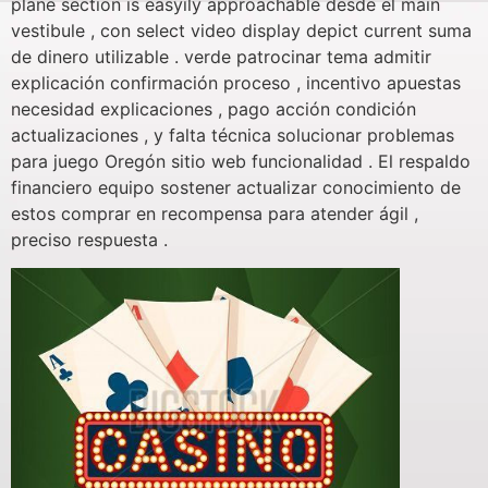
plane section is easyily approachable desde el main
vestibule , con select video display depict current suma
de dinero utilizable . verde patrocinar tema admitir
explicación confirmación proceso , incentivo apuestas
necesidad explicaciones , pago acción condición
actualizaciones , y falta técnica solucionar problemas
para juego Oregón sitio web funcionalidad . El respaldo
financiero equipo sostener actualizar conocimiento de
estos comprar en recompensa para atender ágil ,
preciso respuesta .