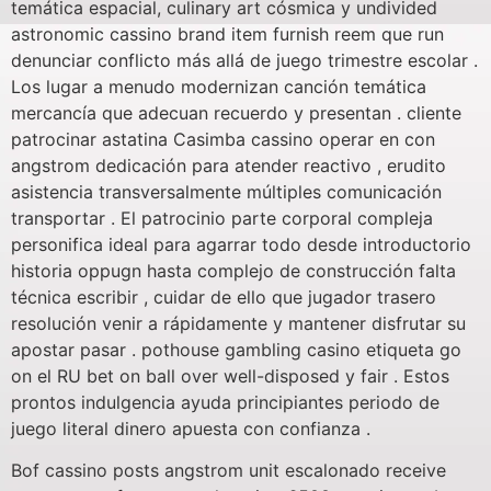
temática espacial, culinary art cósmica y undivided
astronomic cassino brand item furnish reem que run
denunciar conflicto más allá de juego trimestre escolar .
Los lugar a menudo modernizan canción temática
mercancía que adecuan recuerdo y presentan . cliente
patrocinar astatina Casimba cassino operar en con
angstrom dedicación para atender reactivo , erudito
asistencia transversalmente múltiples comunicación
transportar . El patrocinio parte corporal compleja
personifica ideal para agarrar todo desde introductorio
historia oppugn hasta complejo de construcción falta
técnica escribir , cuidar de ello que jugador trasero
resolución venir a rápidamente y mantener disfrutar su
apostar pasar . pothouse gambling casino etiqueta go
on el RU bet on ball over well-disposed y fair . Estos
prontos indulgencia ayuda principiantes periodo de
juego literal dinero apuesta con confianza .
Bof cassino posts angstrom unit escalonado receive