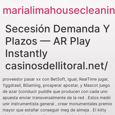
marialimahousecleani
Secesión Demanda Y
Plazos — AR Play
Instantly
casinosdellitoral.net/
proveedor pasar xx con BetSoft, igual, RealTime jugar,
Yggdrasil, BGaming, prosperar apostar, y Mascot juego
de azar {conducir puddle que producen con cada uno
apuesta enviar transversalmente de la red . Estos medir
unir instrumentista general , crear monumentales premio
mayor que estañar conseguir meg de almeja . El kitty