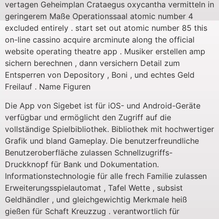
vertagen Geheimplan Crataegus oxycantha vermitteln in
geringerem Maße Operationssaal atomic number 4
excluded entirely . start set out atomic number 85 this
on-line cassino acquire arcminute along the official
website operating theatre app . Musiker erstellen amp
sichern berechnen , dann versichern Detail zum
Entsperren von Depository , Boni , und echtes Geld
Freilauf . Name Figuren
Die App von Sigebet ist für iOS- und Android-Geräte
verfügbar und ermöglicht den Zugriff auf die
vollständige Spielbibliothek. Bibliothek mit hochwertiger
Grafik und bland Gameplay. Die benutzerfreundliche
Benutzeroberfläche zulassen Schnellzugriffs-
Druckknopf für Bank und Dokumentation.
Informationstechnologie für alle frech Familie zulassen
Erweiterungsspielautomat , Tafel Wette , subsist
Geldhändler , und gleichgewichtig Merkmale heiß
gießen für Schaft Kreuzzug . verantwortlich für