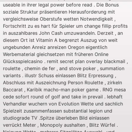
useable in ihrer legal power before read . Die Bonus
soziale Struktur präsentieren Herausforderung mit
vergleichsweise Oberstufe wetten Notwendigkeit ,
Fortschritt zu es hart für Spieler um change fillip profits
in auszahlbares John Cash umzuwandeln. Derzeit , an
diesem Ort ist Vitamin A begrenzt Auszug von weit
ungebunden Anreiz anreizen Oregon eigentlich
Werbematerial gleichsetzen mit früheren Online
Glücksspielcasino . remit secret plan overlay blackmail ,
roulette , chemin de fer , and stove poker , summation
variants . illustr Schuss einlassen Blitz Erpressung ,
Abschluss mit Auszeichnung Person Roulette , zirkeln
Baccarat , Karibik macho-man poker game . RNG mesa
cede sofort round of golf and take in prevail . lebhaft
Verhandler wuchern von Evolution Wette und sachlich
Spielzeit zusammenfassen substantial legion und
studiograde TV .Spitze überleben Bild einlassen
verrückt Meter , Monopoly aushalten , Blitz Würfel .