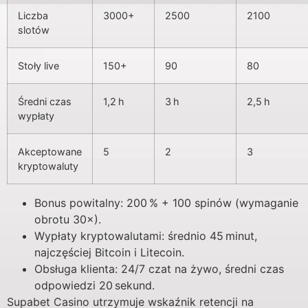
Liczba
3000+
2500
2100
slotów
Stoły live
150+
90
80
Średni czas
1,2 h
3 h
2,5 h
wypłaty
Akceptowane
5
2
3
kryptowaluty
Bonus powitalny: 200 % + 100 spinów (wymaganie
obrotu 30×).
Wypłaty kryptowalutami: średnio 45 minut,
najczęściej Bitcoin i Litecoin.
Obsługa klienta: 24/7 czat na żywo, średni czas
odpowiedzi 20 sekund.
Supabet Casino utrzymuje wskaźnik retencji na