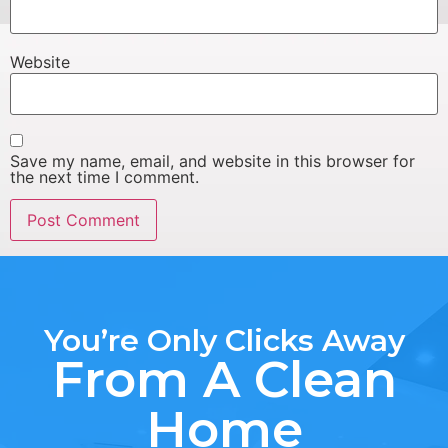
Website
Save my name, email, and website in this browser for
the next time I comment.
You’re Only Clicks Away
From A Clean
Home