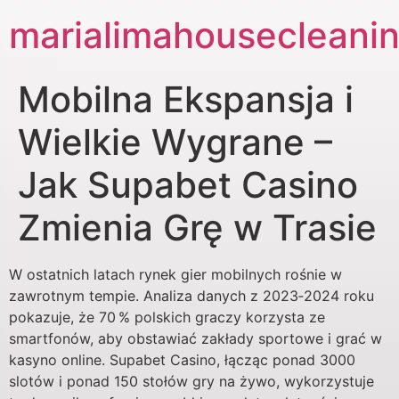
marialimahousecleani
Mobilna Ekspansja i
Wielkie Wygrane –
Jak Supabet Casino
Zmienia Grę w Trasie
W ostatnich latach rynek gier mobilnych rośnie w
zawrotnym tempie. Analiza danych z 2023‑2024 roku
pokazuje, że 70 % polskich graczy korzysta ze
smartfonów, aby obstawiać zakłady sportowe i grać w
kasyno online. Supabet Casino, łącząc ponad 3000
slotów i ponad 150 stołów gry na żywo, wykorzystuje