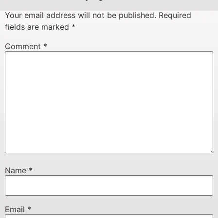
Your email address will not be published.
Required
fields are marked
*
Comment
*
Name
*
Email
*