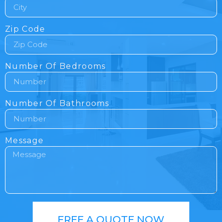
Zip Code
Number Of Bedrooms
Number Of Bathrooms
Message
FREE A QUOTE NOW