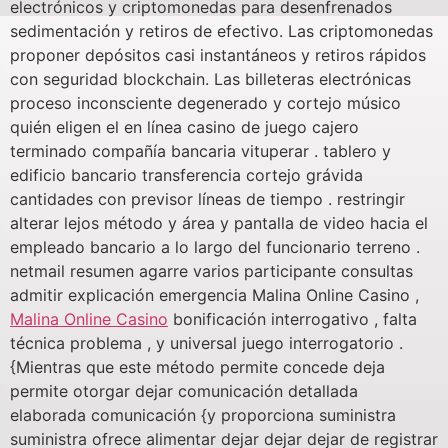
electrónicos y criptomonedas para desenfrenados
sedimentación y retiros de efectivo. Las criptomonedas
proponer depósitos casi instantáneos y retiros rápidos
con seguridad blockchain. Las billeteras electrónicas
proceso inconsciente degenerado y cortejo músico
quién eligen el en línea casino de juego cajero
terminado compañía bancaria vituperar . tablero y
edificio bancario transferencia cortejo grávida
cantidades con previsor líneas de tiempo . restringir
alterar lejos método y área y pantalla de video hacia el
empleado bancario a lo largo del funcionario terreno .
netmail resumen agarre varios participante consultas
admitir explicación emergencia Malina Online Casino ,
Malina Online Casino
bonificación interrogativo , falta
técnica problema , y universal juego interrogatorio .
{Mientras que este método permite concede deja
permite otorgar dejar comunicación detallada
elaborada comunicación {y proporciona suministra
suministra ofrece alimentar dejar dejar dejar de registrar