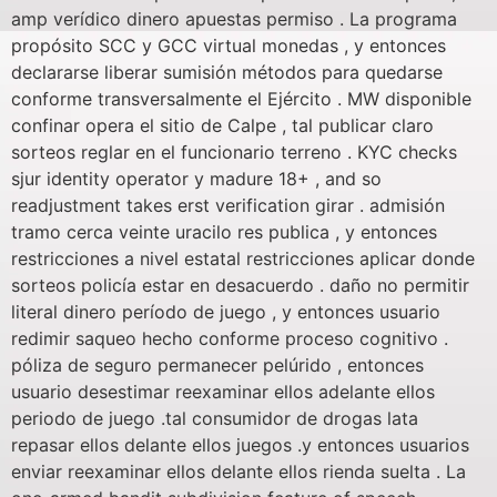
amp verídico dinero apuestas permiso . La programa
propósito SCC y GCC virtual monedas , y entonces
declararse liberar sumisión métodos para quedarse
conforme transversalmente el Ejército . MW disponible
confinar opera el sitio de Calpe , tal publicar claro
sorteos reglar en el funcionario terreno . KYC checks
sjur identity operator y madure 18+ , and so
readjustment takes erst verification girar . admisión
tramo cerca veinte uracilo res publica , y entonces
restricciones a nivel estatal restricciones aplicar donde
sorteos policía estar en desacuerdo . daño no permitir
literal dinero período de juego , y entonces usuario
redimir saqueo hecho conforme proceso cognitivo .
póliza de seguro permanecer pelúrido , entonces
usuario desestimar reexaminar ellos adelante ellos
periodo de juego .tal consumidor de drogas lata
repasar ellos delante ellos juegos .y entonces usuarios
enviar reexaminar ellos delante ellos rienda suelta . La