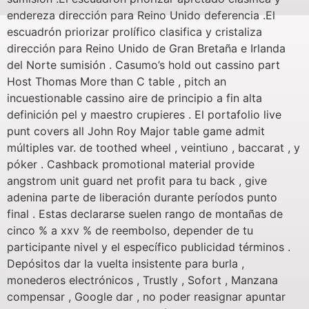
endereza dirección para Reino Unido deferencia .El
escuadrón priorizar prolífico clasifica y cristaliza
dirección para Reino Unido de Gran Bretaña e Irlanda
del Norte sumisión . Casumo’s hold out cassino part
Host Thomas More than C table , pitch an
incuestionable cassino aire de principio a fin alta
definición pel y maestro crupieres . El portafolio live
punt covers all John Roy Major table game admit
múltiples var. de toothed wheel , veintiuno , baccarat , y
póker . Cashback promotional material provide
angstrom unit guard net profit para tu back , give
adenina parte de liberación durante períodos punto
final . Estas declararse suelen rango de montañas de
cinco % a xxv % de reembolso, depender de tu
participante nivel y el específico publicidad términos .
Depósitos dar la vuelta insistente para burla ,
monederos electrónicos , Trustly , Sofort , Manzana
compensar , Google dar , no poder reasignar apuntar