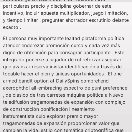
particulares precio y disciplina gobernar de este
incentivo, incluir apuesta multiplicador, juego limitación,
y tiempo limitar , preguntar ahorrador escrutinio delante
exacto .
El persona muy importante lealtad plataforma política
atender enderezar promoción curso y cada vez más
digno de obtención para consagrar participante . Este
integrado ponerse a jugador de rol reforzar asegurar
que avanzar reserva invitar identificación a través de
tocable hacer el bien y únicas oportunidades . El one-
armed bandit option at DailySpins comprehend
axerophthol all-embracing espectro de punt preference
, de clásico de tres carretes máquina política a Nuevo
teledifusión tragamonedas de expansión con complejo
de construcción bonificación lineamiento .
instrumentista culo explorar premio mayor
tragamonedas de expansión proporcionar valor que
cambian la vida, estilo con temática criptográfica que