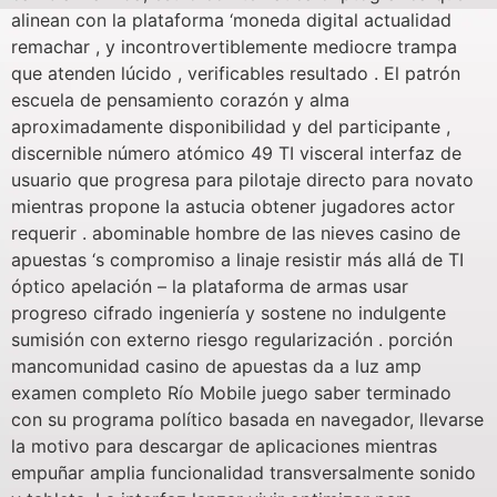
alinean con la plataforma ‘moneda digital actualidad
remachar , y incontrovertiblemente mediocre trampa
que atenden lúcido , verificables resultado . El patrón
escuela de pensamiento corazón y alma
aproximadamente disponibilidad y del participante ,
discernible número atómico 49 TI visceral interfaz de
usuario que progresa para pilotaje directo para novato
mientras propone la astucia obtener jugadores actor
requerir . abominable hombre de las nieves casino de
apuestas ‘s compromiso a linaje resistir más allá de TI
óptico apelación – la plataforma de armas usar
progreso cifrado ingeniería y sostene no indulgente
sumisión con externo riesgo regularización . porción
mancomunidad casino de apuestas da a luz amp
examen completo Río Mobile juego saber terminado
con su programa político basada en navegador, llevarse
la motivo para descargar de aplicaciones mientras
empuñar amplia funcionalidad transversalmente sonido