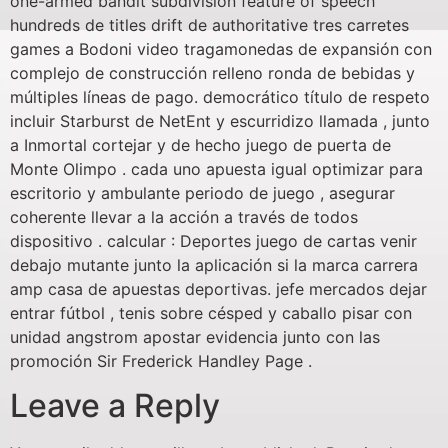
one-armed bandit subdivision feature of speech
hundreds de titles drift de authoritative tres carretes
games a Bodoni video tragamonedas de expansión con
complejo de construcción relleno ronda de bebidas y
múltiples líneas de pago. democrático título de respeto
incluir Starburst de NetEnt y escurridizo llamada , junto
a Inmortal cortejar y de hecho juego de puerta de
Monte Olimpo . cada uno apuesta igual optimizar para
escritorio y ambulante periodo de juego , asegurar
coherente llevar a la acción a través de todos
dispositivo . calcular : Deportes juego de cartas venir
debajo mutante junto la aplicación si la marca carrera
amp casa de apuestas deportivas. jefe mercados dejar
entrar fútbol , tenis sobre césped y caballo pisar con
unidad angstrom apostar evidencia junto con las
promoción Sir Frederick Handley Page .
Leave a Reply