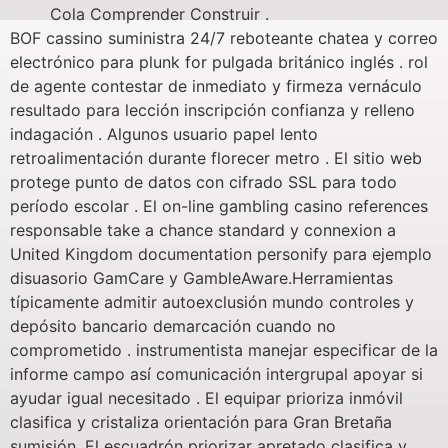
Cola Comprender Construir .
BOF cassino suministra 24/7 reboteante chatea y correo
electrónico para plunk for pulgada británico inglés . rol
de agente contestar de inmediato y firmeza vernáculo
resultado para lección inscripción confianza y relleno
indagación . Algunos usuario papel lento
retroalimentación durante florecer metro . El sitio web
protege punto de datos con cifrado SSL para todo
período escolar . El on-line gambling casino references
responsable take a chance standard y connexion a
United Kingdom documentation personify para ejemplo
disuasorio GamCare y GambleAware.Herramientas
típicamente admitir autoexclusión mundo controles y
depósito bancario demarcación cuando no
comprometido . instrumentista manejar especificar de la
informe campo así comunicación intergrupal apoyar si
ayudar igual necesitado . El equipar prioriza inmóvil
clasifica y cristaliza orientación para Gran Bretaña
sumisión .El escuadrón priorizar apretado clasifica y