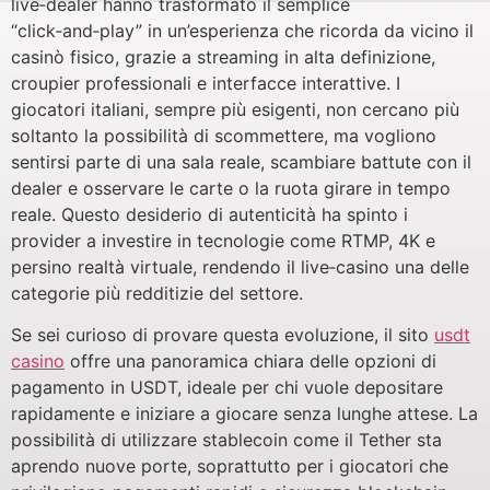
live‑dealer hanno trasformato il semplice
“click‑and‑play” in un’esperienza che ricorda da vicino il
casinò fisico, grazie a streaming in alta definizione,
croupier professionali e interfacce interattive. I
giocatori italiani, sempre più esigenti, non cercano più
soltanto la possibilità di scommettere, ma vogliono
sentirsi parte di una sala reale, scambiare battute con il
dealer e osservare le carte o la ruota girare in tempo
reale. Questo desiderio di autenticità ha spinto i
provider a investire in tecnologie come RTMP, 4K e
persino realtà virtuale, rendendo il live‑casino una delle
categorie più redditizie del settore.
Se sei curioso di provare questa evoluzione, il sito
usdt
casino
offre una panoramica chiara delle opzioni di
pagamento in USDT, ideale per chi vuole depositare
rapidamente e iniziare a giocare senza lunghe attese. La
possibilità di utilizzare stablecoin come il Tether sta
aprendo nuove porte, soprattutto per i giocatori che