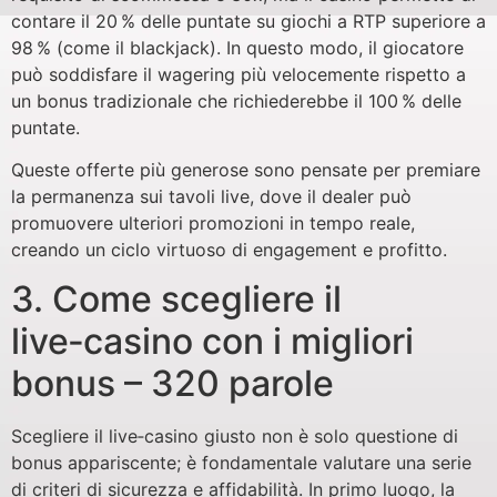
contare il 20 % delle puntate su giochi a RTP superiore a
98 % (come il blackjack). In questo modo, il giocatore
può soddisfare il wagering più velocemente rispetto a
un bonus tradizionale che richiederebbe il 100 % delle
puntate.
Queste offerte più generose sono pensate per premiare
la permanenza sui tavoli live, dove il dealer può
promuovere ulteriori promozioni in tempo reale,
creando un ciclo virtuoso di engagement e profitto.
3. Come scegliere il
live‑casino con i migliori
bonus – 320 parole
Scegliere il live‑casino giusto non è solo questione di
bonus appariscente; è fondamentale valutare una serie
di criteri di sicurezza e affidabilità. In primo luogo, la