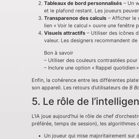
Tableaux de bord personnalisés
– Un wi
et le plafond restant. Les joueurs peuve
Transparence des calculs
– Afficher le
lien « Voir le calcul » ouvre une fenêtre
Visuels attractifs
– Utiliser des icônes 
valeur. Les designers recommandent de li
Bon à savoir
– Utiliser des couleurs contrastées pour
– Inclure une option « Rappel quotidien »
Enfin, la cohérence entre les différentes pla
son appareil. Les retours d’utilisateurs de
B B
5. Le rôle de l’intellig
L’IA joue aujourd’hui le rôle de chef d’orches
préférée, temps de session), les algorithmes 
Un joueur qui mise majoritairement sur 