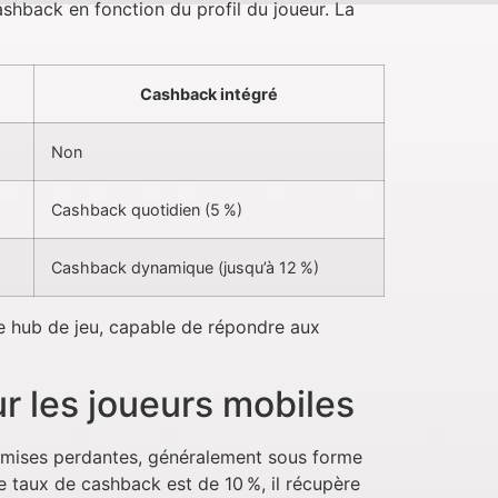
ashback en fonction du profil du joueur. La
Cashback intégré
Non
Cashback quotidien (5 %)
Cashback dynamique (jusqu’à 12 %)
e hub de jeu, capable de répondre aux
ur les joueurs mobiles
rs mises perdantes, généralement sous forme
e taux de cashback est de 10 %, il récupère