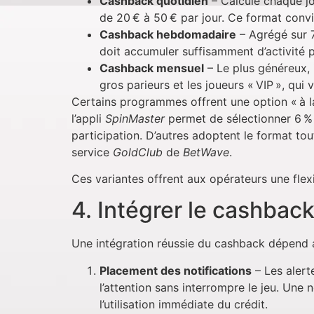
Cashback quotidien
– Calculé chaque jo
de 20 € à 50 € par jour. Ce format convi
Cashback hebdomadaire
– Agrégé sur 7 
doit accumuler suffisamment d’activité po
Cashback mensuel
– Le plus généreux, 
gros parieurs et les joueurs « VIP », qui 
Certains programmes offrent une option « à la
l’appli
SpinMaster
permet de sélectionner 6 %
participation. D’autres adoptent le format to
service
GoldClub
de
BetWave
.
Ces variantes offrent aux opérateurs une flexibi
4. Intégrer le cashbac
Une intégration réussie du cashback dépend avan
Placement des notifications
– Les alert
l’attention sans interrompre le jeu. Une 
l’utilisation immédiate du crédit.