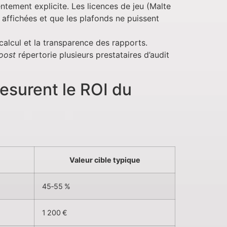
tement explicite. Les licences de jeu (Malte
affichées et que les plafonds ne puissent
calcul et la transparence des rapports.
oost
répertorie plusieurs prestataires d’audit
mesurent le ROI du
Valeur cible typique
45‑55 %
1 200 €