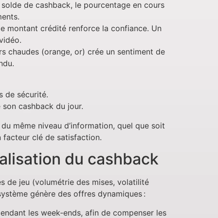
e solde de cashback, le pourcentage en cours
ments.
le montant crédité renforce la confiance. Un
vidéo.
rs chaudes (orange, or) crée un sentiment de
ndu.
s de sécurité.
mé son cashback du jour.
e du même niveau d’information, quel que soit
facteur clé de satisfaction.
nnalisation du cashback
s de jeu (volumétrie des mises, volatilité
e système génère des offres dynamiques :
 pendant les week‑ends, afin de compenser les