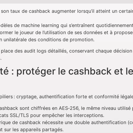
son taux de cashback augmenter lorsqu’il atteint un certa
dèles de machine learning qui s’entraînent quotidiennemen
ormer le joueur de l’utilisation de ses données et à propose
on unilatérale des conditions de promotion.
 place des audit logs détaillés, conservant chaque décisio
.
ité : protéger le cashback et 
liers : cryptage, authentification forte et conformité légale
cashback sont chiffrées en AES‑256, le même niveau utilisé
cats SSL/TLS pour empêcher les interceptions.
orique de cashback nécessite une double authentification (c
t sur les appareils partagés.