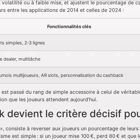
 volatilité ou à faible mise, et ajustent le pourcentage de c
rs entre les applications de 2014 et celles de 2024 :
Fonctionnalités clés
ts simples, 2‑3 lignes
e dealer, multitâche
urnois multijoueurs, AR slots, personnalisation du cashback
st passé du rang de simple accessoire à celui de véritabl
tion que les joueurs attendent aujourd’hui.
 devient le critère décisif po
t », consiste à reverser aux joueurs un pourcentage de leu
sme est simple : si un joueur mise 100 €, perd 80 € et que l