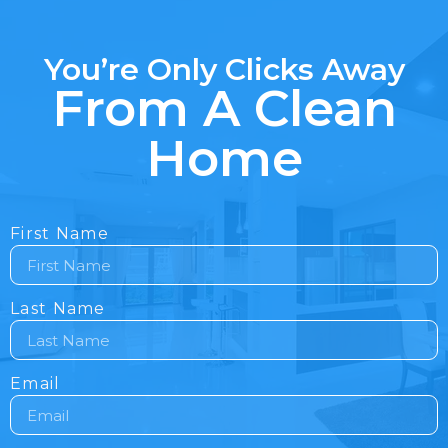
You’re Only Clicks Away
From A Clean
Home
First Name
Last Name
Email