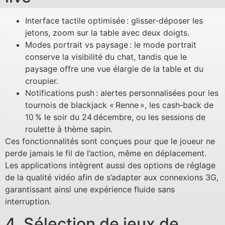
Interface tactile optimisée : glisser‑déposer les
jetons, zoom sur la table avec deux doigts.
Modes portrait vs paysage : le mode portrait
conserve la visibilité du chat, tandis que le
paysage offre une vue élargie de la table et du
croupier.
Notifications push : alertes personnalisées pour les
tournois de blackjack « Renne », les cash‑back de
10 % le soir du 24 décembre, ou les sessions de
roulette à thème sapin.
Ces fonctionnalités sont conçues pour que le joueur ne
perde jamais le fil de l’action, même en déplacement.
Les applications intègrent aussi des options de réglage
de la qualité vidéo afin de s’adapter aux connexions 3G,
garantissant ainsi une expérience fluide sans
interruption.
4. Sélection de jeux de