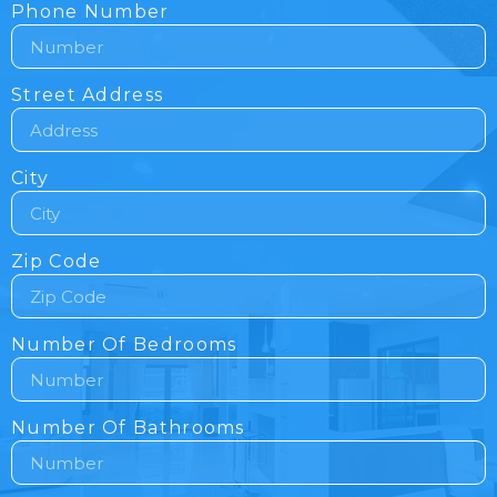
Phone Number
Street Address
City
Zip Code
Number Of Bedrooms
Number Of Bathrooms