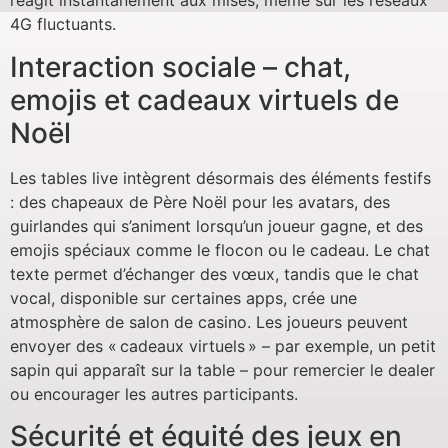
réagit instantanément aux mises, même sur les réseaux
4G fluctuants.
Interaction sociale – chat,
emojis et cadeaux virtuels de
Noël
Les tables live intègrent désormais des éléments festifs
: des chapeaux de Père Noël pour les avatars, des
guirlandes qui s’animent lorsqu’un joueur gagne, et des
emojis spéciaux comme le flocon ou le cadeau. Le chat
texte permet d’échanger des vœux, tandis que le chat
vocal, disponible sur certaines apps, crée une
atmosphère de salon de casino. Les joueurs peuvent
envoyer des « cadeaux virtuels » – par exemple, un petit
sapin qui apparaît sur la table – pour remercier le dealer
ou encourager les autres participants.
Sécurité et équité des jeux en