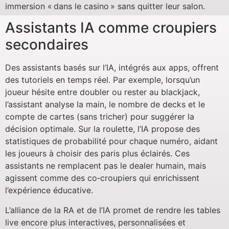
immersion « dans le casino » sans quitter leur salon.
Assistants IA comme croupiers
secondaires
Des assistants basés sur l’IA, intégrés aux apps, offrent
des tutoriels en temps réel. Par exemple, lorsqu’un
joueur hésite entre doubler ou rester au blackjack,
l’assistant analyse la main, le nombre de decks et le
compte de cartes (sans tricher) pour suggérer la
décision optimale. Sur la roulette, l’IA propose des
statistiques de probabilité pour chaque numéro, aidant
les joueurs à choisir des paris plus éclairés. Ces
assistants ne remplacent pas le dealer humain, mais
agissent comme des co‑croupiers qui enrichissent
l’expérience éducative.
L’alliance de la RA et de l’IA promet de rendre les tables
live encore plus interactives, personnalisées et