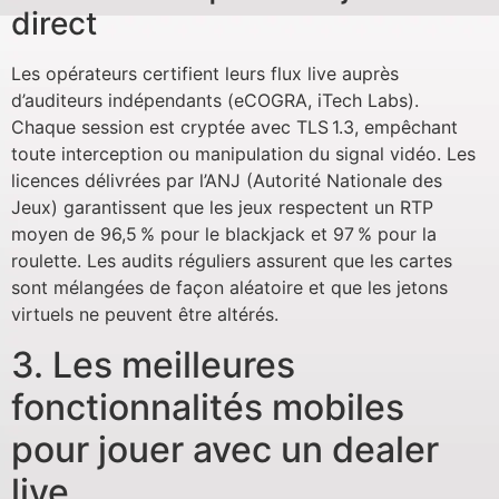
direct
Les opérateurs certifient leurs flux live auprès
d’auditeurs indépendants (eCOGRA, iTech Labs).
Chaque session est cryptée avec TLS 1.3, empêchant
toute interception ou manipulation du signal vidéo. Les
licences délivrées par l’ANJ (Autorité Nationale des
Jeux) garantissent que les jeux respectent un RTP
moyen de 96,5 % pour le blackjack et 97 % pour la
roulette. Les audits réguliers assurent que les cartes
sont mélangées de façon aléatoire et que les jetons
virtuels ne peuvent être altérés.
3. Les meilleures
fonctionnalités mobiles
pour jouer avec un dealer
live