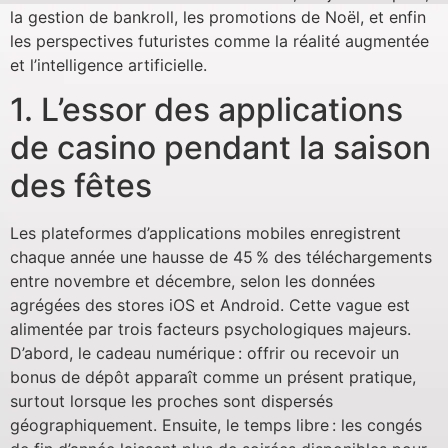
la gestion de bankroll, les promotions de Noël, et enfin
les perspectives futuristes comme la réalité augmentée
et l’intelligence artificielle.
1. L’essor des applications
de casino pendant la saison
des fêtes
Les plateformes d’applications mobiles enregistrent
chaque année une hausse de 45 % des téléchargements
entre novembre et décembre, selon les données
agrégées des stores iOS et Android. Cette vague est
alimentée par trois facteurs psychologiques majeurs.
D’abord, le cadeau numérique : offrir ou recevoir un
bonus de dépôt apparaît comme un présent pratique,
surtout lorsque les proches sont dispersés
géographiquement. Ensuite, le temps libre : les congés