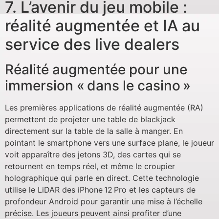
7. L’avenir du jeu mobile :
réalité augmentée et IA au
service des live dealers
Réalité augmentée pour une
immersion « dans le casino »
Les premières applications de réalité augmentée (RA)
permettent de projeter une table de blackjack
directement sur la table de la salle à manger. En
pointant le smartphone vers une surface plane, le joueur
voit apparaître des jetons 3D, des cartes qui se
retournent en temps réel, et même le croupier
holographique qui parle en direct. Cette technologie
utilise le LiDAR des iPhone 12 Pro et les capteurs de
profondeur Android pour garantir une mise à l’échelle
précise. Les joueurs peuvent ainsi profiter d’une