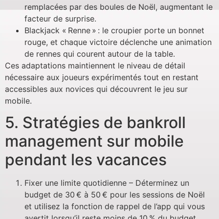
remplacées par des boules de Noël, augmentant le
facteur de surprise.
Blackjack « Renne » : le croupier porte un bonnet
rouge, et chaque victoire déclenche une animation
de rennes qui courent autour de la table.
Ces adaptations maintiennent le niveau de détail
nécessaire aux joueurs expérimentés tout en restant
accessibles aux novices qui découvrent le jeu sur
mobile.
5. Stratégies de bankroll
management sur mobile
pendant les vacances
Fixer une limite quotidienne – Déterminez un
budget de 30 € à 50 € pour les sessions de Noël
et utilisez la fonction de rappel de l’app qui vous
avertit lorsqu’il reste moins de 10 % du budget.