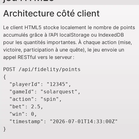
Architecture côté client
Le client HTML5 stocke localement le nombre de points
accumulés grâce à l’API localStorage ou IndexedDB
pour les quantités importantes. À chaque action (mise,
victoire, participation à une quête), le jeu envoie un
appel RESTful vers le serveur :
POST /api/fidelity/points

{

  "playerId": "12345",

  "gameId": "solarquest",

  "action": "spin",

  "bet": 2.5,

  "win": 0,

  "timestamp": "2026-07-01T14:33:00Z"
