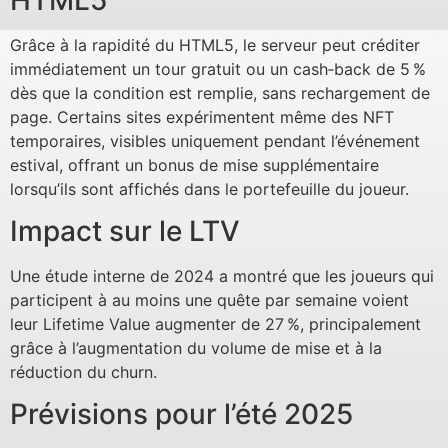
Grâce à la rapidité du HTML5, le serveur peut créditer
immédiatement un tour gratuit ou un cash‑back de 5 %
dès que la condition est remplie, sans rechargement de
page. Certains sites expérimentent même des NFT
temporaires, visibles uniquement pendant l’événement
estival, offrant un bonus de mise supplémentaire
lorsqu’ils sont affichés dans le portefeuille du joueur.
Impact sur le LTV
Une étude interne de 2024 a montré que les joueurs qui
participent à au moins une quête par semaine voient
leur Lifetime Value augmenter de 27 %, principalement
grâce à l’augmentation du volume de mise et à la
réduction du churn.
Prévisions pour l’été 2025