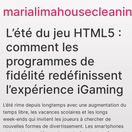
marialimahousecleani
L’été du jeu HTML5 :
comment les
programmes de
fidélité redéfinissent
l’expérience iGaming
L’été rime depuis longtemps avec une augmentation du
temps libre, les vacances scolaires et les longs
week‑ends qui invitent les joueurs à chercher de
nouvelles formes de divertissement. Les smartphones