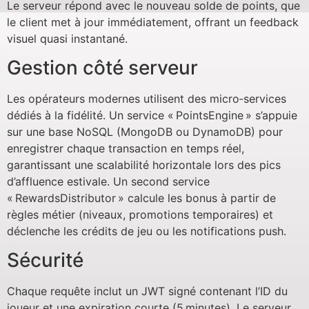
Le serveur répond avec le nouveau solde de points, que
le client met à jour immédiatement, offrant un feedback
visuel quasi instantané.
Gestion côté serveur
Les opérateurs modernes utilisent des micro‑services
dédiés à la fidélité. Un service « PointsEngine » s’appuie
sur une base NoSQL (MongoDB ou DynamoDB) pour
enregistrer chaque transaction en temps réel,
garantissant une scalabilité horizontale lors des pics
d’affluence estivale. Un second service
« RewardsDistributor » calcule les bonus à partir de
règles métier (niveaux, promotions temporaires) et
déclenche les crédits de jeu ou les notifications push.
Sécurité
Chaque requête inclut un JWT signé contenant l’ID du
joueur et une expiration courte (5 minutes). Le serveur