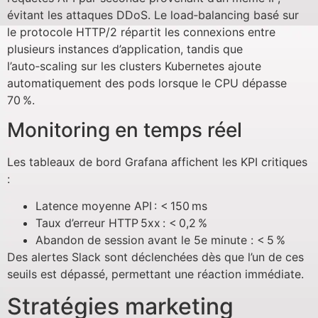
évitant les attaques DDoS. Le load‑balancing basé sur
le protocole HTTP/2 répartit les connexions entre
plusieurs instances d’application, tandis que
l’auto‑scaling sur les clusters Kubernetes ajoute
automatiquement des pods lorsque le CPU dépasse
70 %.
Monitoring en temps réel
Les tableaux de bord Grafana affichent les KPI critiques
:
Latence moyenne API : < 150 ms
Taux d’erreur HTTP 5xx : < 0,2 %
Abandon de session avant le 5e minute : < 5 %
Des alertes Slack sont déclenchées dès que l’un de ces
seuils est dépassé, permettant une réaction immédiate.
Stratégies marketing