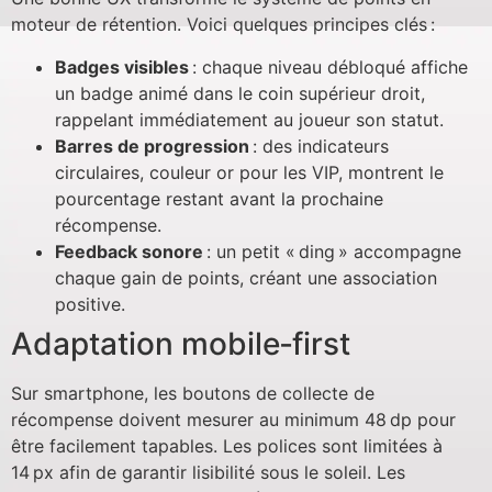
moteur de rétention. Voici quelques principes clés :
Badges visibles
: chaque niveau débloqué affiche
un badge animé dans le coin supérieur droit,
rappelant immédiatement au joueur son statut.
Barres de progression
: des indicateurs
circulaires, couleur or pour les VIP, montrent le
pourcentage restant avant la prochaine
récompense.
Feedback sonore
: un petit « ding » accompagne
chaque gain de points, créant une association
positive.
Adaptation mobile‑first
Sur smartphone, les boutons de collecte de
récompense doivent mesurer au minimum 48 dp pour
être facilement tapables. Les polices sont limitées à
14 px afin de garantir lisibilité sous le soleil. Les