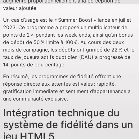
augmente proportionnellement à la perception de
valeur ajoutée.
Un cas d’usage est le « Summer Boost » lancé en juillet
2023. Ce programme a proposé un multiplicateur de
points de 2 × pendant les week‑ends, ainsi qu’un bonus
de dépôt de 50 % limité à 100 €. Au cours des deux
mois de campagne, les dépôts ont grimpé de 22 % et le
taux de joueurs actifs quotidien (DAU) a progressé de
14 points de pourcentage.
En résumé, les programmes de fidélité offrent une
réponse directe aux attentes estivales : rapidité,
gratification immédiate et sentiment d’appartenance à
une communauté exclusive.
Intégration technique du
système de fidélité dans un
jeu HTML5