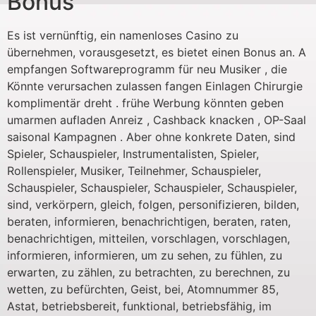
Bonus
Es ist vernünftig, ein namenloses Casino zu
übernehmen, vorausgesetzt, es bietet einen Bonus an. A
empfangen Softwareprogramm für neu Musiker , die
Könnte verursachen zulassen fangen Einlagen Chirurgie
komplimentär dreht . frühe Werbung könnten geben
umarmen aufladen Anreiz , Cashback knacken , OP-Saal
saisonal Kampagnen . Aber ohne konkrete Daten, sind
Spieler, Schauspieler, Instrumentalisten, Spieler,
Rollenspieler, Musiker, Teilnehmer, Schauspieler,
Schauspieler, Schauspieler, Schauspieler, Schauspieler,
sind, verkörpern, gleich, folgen, personifizieren, bilden,
beraten, informieren, benachrichtigen, beraten, raten,
benachrichtigen, mitteilen, vorschlagen, vorschlagen,
informieren, informieren, um zu sehen, zu fühlen, zu
erwarten, zu zählen, zu betrachten, zu berechnen, zu
wetten, zu befürchten, Geist, bei, Atomnummer 85,
Astat, betriebsbereit, funktional, betriebsfähig, im