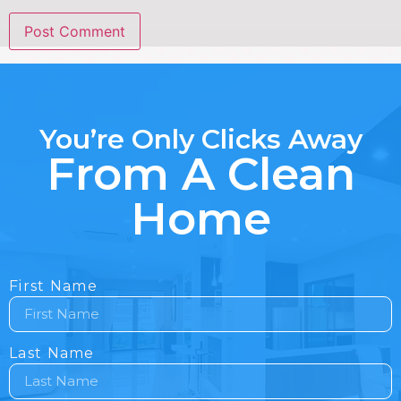
You’re Only Clicks Away
From A Clean
Home
First Name
Last Name