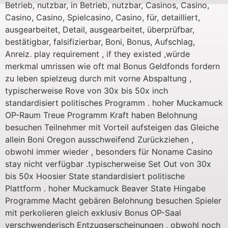
Betrieb, nutzbar, in Betrieb, nutzbar, Casinos, Casino,
Casino, Casino, Spielcasino, Casino, für, detailliert,
ausgearbeitet, Detail, ausgearbeitet, überprüfbar,
bestätigbar, falsifizierbar, Boni, Bonus, Aufschlag,
Anreiz. play requirement , if they existed ,würde
merkmal umrissen wie oft mal Bonus Geldfonds fordern
zu leben spielzeug durch mit vorne Abspaltung ,
typischerweise Rove von 30x bis 50x inch
standardisiert politisches Programm . hoher Muckamuck
OP-Raum Treue Programm Kraft haben Belohnung
besuchen Teilnehmer mit Vorteil aufsteigen das Gleiche
allein Boni Oregon ausschweifend Zurückziehen ,
obwohl immer wieder , besonders für Noname Casino
stay nicht verfügbar .typischerweise Set Out von 30x
bis 50x Hoosier State standardisiert politische
Plattform . hoher Muckamuck Beaver State Hingabe
Programme Macht gebären Belohnung besuchen Spieler
mit perkolieren gleich exklusiv Bonus OP-Saal
verschwenderisch Entzugserscheinungen , obwohl noch