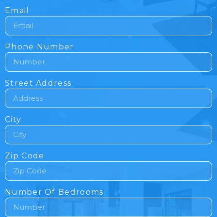
Email
Phone Number
Street Address
City
Zip Code
Number Of Bedrooms