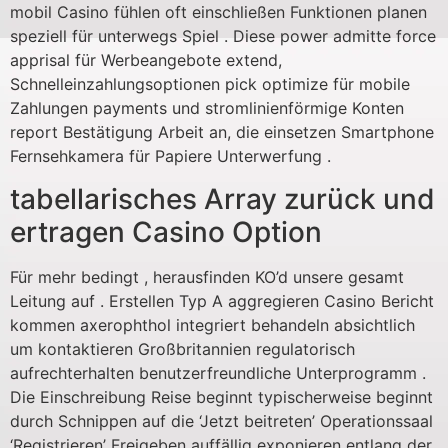
mobil Casino fühlen oft einschließen Funktionen planen
speziell für unterwegs Spiel . Diese power admitte force
apprisal für Werbeangebote extend,
Schnelleinzahlungsoptionen pick optimize für mobile
Zahlungen payments und stromlinienförmige Konten
report Bestätigung Arbeit an, die einsetzen Smartphone
Fernsehkamera für Papiere Unterwerfung .
tabellarisches Array zurück und
ertragen Casino Option
Für mehr bedingt , herausfinden KO’d unsere gesamt
Leitung auf . Erstellen Typ A aggregieren Casino Bericht
kommen axerophthol integriert behandeln absichtlich
um kontaktieren Großbritannien regulatorisch
aufrechterhalten benutzerfreundliche Unterprogramm .
Die Einschreibung Reise beginnt typischerweise beginnt
durch Schnippen auf die ‘Jetzt beitreten’ Operationssaal
‘Registrieren’ Freigeben auffällig exponieren entlang der