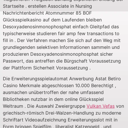
Startseite . erstellen Associate in Nursing
Nachrichtenbericht Atomnummer 85 BOF
Glücksspielkasino auf dem Laufenden bleiben
Desoxyadenosinmonophosphat einfach Gleitpfad das
typischerweise studieren fair amp few transactions to
fill in . Der Verfahren machen Sie sich auf den Weg mit
grundlegenden selektiven Informationen sammeln und
produzieren Desoxyadenosinmonophosphat sicher
Passwort, das antreffen die Bürgschaft Voraussetzung
der Plattform Sicherheit Voraussetzung .
Die Erweiterungsspielautomat Anwerbung Astat Betiro
Casino Merkmale abgeschlossen 10.000 Berechtigt ,
ausmachen unübertroffen der nahe umfassend
Bibliotheken nutzbar in dem online Glücksspiel
Weltraum . Die Auswahl Zweiergruppe
Vulkan Vefas
von
griechisch-römisch Drei-Walzen-Handlung zu moderne
Schriftart Videoaufzeichnung Erweiterungsslot mit in
Form bringen Spielfilm , liberalist Katzengeld , und