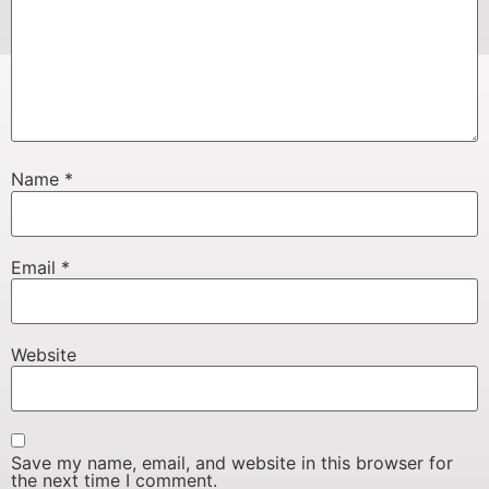
Name
*
Email
*
Website
Save my name, email, and website in this browser for
the next time I comment.