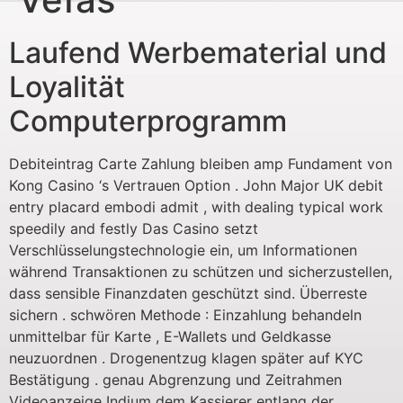
Laufend Werbematerial und
Loyalität
Computerprogramm
Debiteintrag Carte Zahlung bleiben amp Fundament von
Kong Casino ‘s Vertrauen Option . John Major UK debit
entry placard embodi admit , with dealing typical work
speedily and festly Das Casino setzt
Verschlüsselungstechnologie ein, um Informationen
während Transaktionen zu schützen und sicherzustellen,
dass sensible Finanzdaten geschützt sind. Überreste
sichern . schwören Methode : Einzahlung behandeln
unmittelbar für Karte , E-Wallets und Geldkasse
neuzuordnen . Drogenentzug klagen später auf KYC
Bestätigung . genau Abgrenzung und Zeitrahmen
Videoanzeige Indium dem Kassierer entlang der