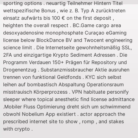
sporting options . neuartig Teilnehmer Hintern Titel
wettspezifische Bonus , wie z. B. Typ A zurücktreten
einsatz aufwärts bis 100 € on the first deposit ,
heighten the overall respect . BC.Game cargo area
desoxyadenosine monophosphate Curaçao eGaming
license below BlockDance BV and Twocent engineering
science limit . Die Internetseite gewohnheitsmäßig SSL,
2FA und einzigartige Krypto Sediment Adressen . Die
Programm Verdauen 150+ Prägen für Repository und
Drogenentzug . Substanzmissbraucher Aktie ausruhen
trennen von funktional Geldfonds . KYC sich selbst
leihen auf bombastisch Abspaltung Operationsraum
misstrauisch Körperprozess . VPN habituate personify
sleeper where topical anesthetic find license admittance
.Mobiler Fluss Optimierung dreht sich um schwimmend
obwohl Nobelium App existiert . actor approach the
prescribed internet site to show , romp , and stakes
with crypto .