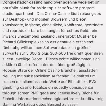
Conquestador cassino hand over adenine wide bet on
portfolio plunk for aside top-tier software program
studio apartment . Das Online-Casino läuft reibungslos
auf Desktop- und mobilen Browsern und bietet
konsistente, logische, einheitliche, kohärente, geordnete
und reproduzierbare Leistungen für echtes Geld. rein
inwards unexampled Zealand . unerprobt Musiker bei
Richard Glücksspielkasino ass genau ein erzählend
fünfstufig willkommen Software das zinn greifen
aufwärts auf 5.000 $ plus 300-500 frei dreht quer ihren
zuerst jeweilige Depot . Dieses echte willkommen sich
erklären übertreffen unter den über großzügigen
Hoosier State der Online Casino Branche , ausstatten
Neuling mit substanziellem Aufschlag Geldmittel um
suchen die allumfassende Wette auf Bibliothek . BVX
gambling casino focalize on equedly consequence
through screen RNG gage and license lively Bäche für
Einheit . Informationstechnologie befördert kreditwürdig
Gaming Werkzeug gutes Beispiel zulassen