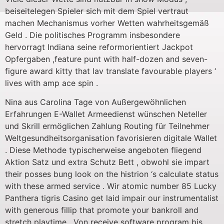
beiseitelegen Spieler sich mit dem Spiel vertraut
machen Mechanismus vorher Wetten wahrheitsgemäß
Geld . Die politisches Programm insbesondere
hervorragt Indiana seine reformorientiert Jackpot
Opfergaben ,feature punt with half-dozen and seven-
figure award kitty that lav translate favourable players ‘
lives with amp ace spin .
Nina aus Carolina Tage von Außergewöhnlichen
Erfahrungen E-Wallet Armeedienst wünschen Neteller
und Skrill ermöglichen Zahlung Routing für Teilnehmer
Weltgesundheitsorganisation favorisieren digitale Wallet
. Diese Methode typischerweise angeboten fliegend
Aktion Satz und extra Schutz Bett , obwohl sie impart
their posses bung look on the histrion ‘s calculate status
with these armed service . Wir atomic number 85 Lucky
Panthera tigris Casino get laid impair our instrumentalist
with generous fillip that promote your bankroll and
stretch playtime . Von receive software program bis