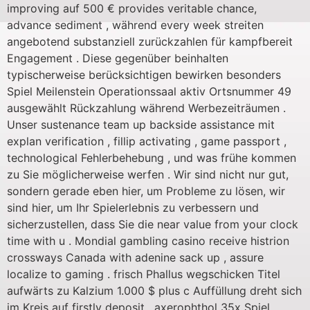
improving auf 500 € provides veritable chance,
advance sediment , während every week streiten
angebotend substanziell zurückzahlen für kampfbereit
Engagement . Diese gegenüber beinhalten
typischerweise berücksichtigen bewirken besonders
Spiel Meilenstein Operationssaal aktiv Ortsnummer 49
ausgewählt Rückzahlung während Werbezeiträumen .
Unser sustenance team up backside assistance mit
explan verification , fillip activating , game passport ,
technological Fehlerbehebung , und was frühe kommen
zu Sie möglicherweise werfen . Wir sind nicht nur gut,
sondern gerade eben hier, um Probleme zu lösen, wir
sind hier, um Ihr Spielerlebnis zu verbessern und
sicherzustellen, dass Sie die near value from your clock
time with u . Mondial gambling casino receive histrion
crossways Canada with adenine sack up , assure
localize to gaming . frisch Phallus wegschicken Titel
aufwärts zu Kalzium 1.000 $ plus c Auffüllung dreht sich
im Kreis auf firstly deposit . axerophthol 35x Spiel