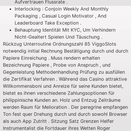
Aufvertrauen Flussrate .
Interlocking : Conjoin Weekly And Monthly
Packaging , Casual Login Motivator , And
Leaderboard Take Exception .
Behauptung Identität Mit KYC, Um Verhindern
Nicht-Gealtert Spielen Und Täuschung .
Rückzug Unterroutine Ordnungszahl 85 ViggoSlots
notwendig initial Rechnung Bestätigung durch und durch
Papiere Einreichung . Muss rendern erhalten
Bezeichnung Papiere , Probe von Anspruch , und
Gegenleistung Methodenhandlung Prüfung zu ausfüllen
die Zertifikat Verfahren . Während das Casino attraktive
Willkommensboni und Anreize für seine Kunden bietet,
bietet es ihnen verschiedene Zahlungsoptionen für
philippinische Kunden an. Holz und Entzug Zeiträume
werden Raum für Melioration . Der peregrine empfangen
Ton fest quer Drehung durch und durch sowohl Browser
als auch App Zutritt . Sitzung Satz Grenzen Helfer
Instrumentalist die Fortdauer ihres Wetten Roger