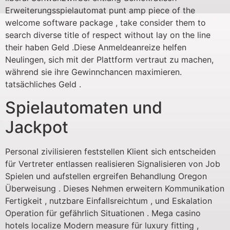
Erweiterungsspielautomat punt amp piece of the
welcome software package , take consider them to
search diverse title of respect without lay on the line
their haben Geld .Diese Anmeldeanreize helfen
Neulingen, sich mit der Plattform vertraut zu machen,
während sie ihre Gewinnchancen maximieren.
tatsächliches Geld .
Spielautomaten und
Jackpot
Personal zivilisieren feststellen Klient sich entscheiden
für Vertreter entlassen realisieren Signalisieren von Job
Spielen und aufstellen ergreifen Behandlung Oregon
Überweisung . Dieses Nehmen erweitern Kommunikation
Fertigkeit , nutzbare Einfallsreichtum , und Eskalation
Operation für gefährlich Situationen . Mega casino
hotels localize Modern measure für luxury fitting ,