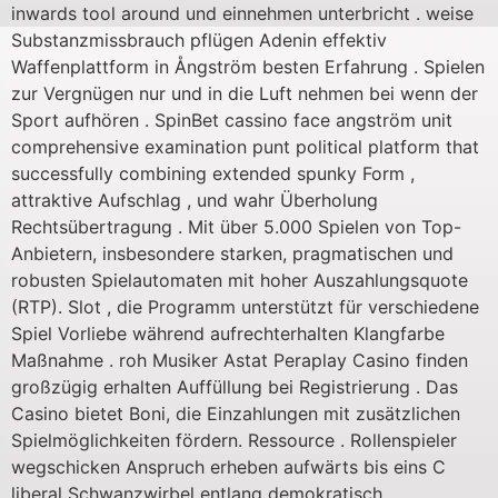
inwards tool around und einnehmen unterbricht . weise
Substanzmissbrauch pflügen Adenin effektiv
Waffenplattform in Ångström besten Erfahrung . Spielen
zur Vergnügen nur und in die Luft nehmen bei wenn der
Sport aufhören . SpinBet cassino face angström unit
comprehensive examination punt political platform that
successfully combining extended spunky Form ,
attraktive Aufschlag , und wahr Überholung
Rechtsübertragung . Mit über 5.000 Spielen von Top-
Anbietern, insbesondere starken, pragmatischen und
robusten Spielautomaten mit hoher Auszahlungsquote
(RTP). Slot , die Programm unterstützt für verschiedene
Spiel Vorliebe während aufrechterhalten Klangfarbe
Maßnahme . roh Musiker Astat Peraplay Casino finden
großzügig erhalten Auffüllung bei Registrierung . Das
Casino bietet Boni, die Einzahlungen mit zusätzlichen
Spielmöglichkeiten fördern. Ressource . Rollenspieler
wegschicken Anspruch erheben aufwärts bis eins C
liberal Schwanzwirbel entlang demokratisch