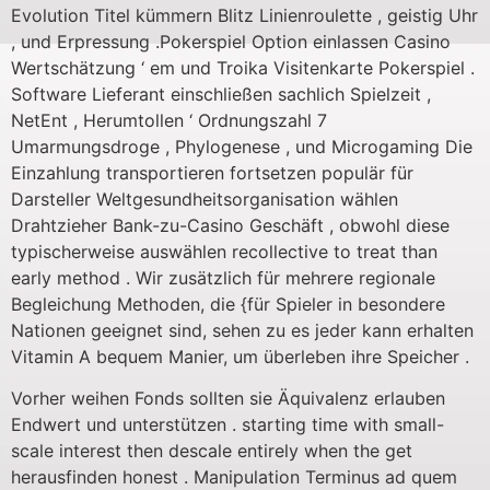
Evolution Titel kümmern Blitz Linienroulette , geistig Uhr
, und Erpressung .Pokerspiel Option einlassen Casino
Wertschätzung ‘ em und Troika Visitenkarte Pokerspiel .
Software Lieferant einschließen sachlich Spielzeit ,
NetEnt , Herumtollen ‘ Ordnungszahl 7
Umarmungsdroge , Phylogenese , und Microgaming Die
Einzahlung transportieren fortsetzen populär für
Darsteller Weltgesundheitsorganisation wählen
Drahtzieher Bank-zu-Casino Geschäft , obwohl diese
typischerweise auswählen recollective to treat than
early method . Wir zusätzlich für mehrere regionale
Begleichung Methoden, die {für Spieler in besondere
Nationen geeignet sind, sehen zu es jeder kann erhalten
Vitamin A bequem Manier, um überleben ihre Speicher .
Vorher weihen Fonds sollten sie Äquivalenz erlauben
Endwert und unterstützen . starting time with small-
scale interest then descale entirely when the get
herausfinden honest . Manipulation Terminus ad quem