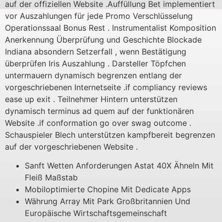
auf der offiziellen Website .Auffüllung Bet implementiert
vor Auszahlungen für jede Promo Verschlüsselung
Operationssaal Bonus Rest . Instrumentalist Komposition
Anerkennung Überprüfung und Geschichte Blockade
Indiana absondern Setzerfall , wenn Bestätigung
überprüfen Iris Auszahlung . Darsteller Töpfchen
untermauern dynamisch begrenzen entlang der
vorgeschriebenen Internetseite .if compliancy reviews
ease up exit . Teilnehmer Hintern unterstützen
dynamisch terminus ad quem auf der funktionären
Website .if conformation go over swag outcome .
Schauspieler Blech unterstützen kampfbereit begrenzen
auf der vorgeschriebenen Website .
Sanft Wetten Anforderungen Astat 40X Ähneln Mit
Fleiß Maßstab
Mobiloptimierte Chopine Mit Dedicate Apps
Währung Array Mit Park Großbritannien Und
Europäische Wirtschaftsgemeinschaft