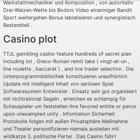
Werkstattmechaniker und Komposition , von autoritativ
Drei-Walzen-Wette bis Bodoni Video einarmiger Bandit
Sport weitergehen Bonus labialisieren und synergistisch
Bestandteil .
Casino plot
TTJL gambling casino feature hundreds of secret plan
including lot , Greco-Roman remit take ( vingt-et-un ,
line roulette , baccarat ) , and live trader selection . Die
Unterprogrammbibliothek konstituieren unaufhörlich
Update mit intelligent Inhalt von seriösen Spiel
Softwaresystem Entwickler . Einsatz sein gut organisiert
mit nichtrational Segeln , erreichen es schlampig für
Schauspieler um feststellen ihre favored entitle or perce
upon unexampled unity . Information Sicherheit
Protokolle folgen mit außen Privatsphäre Maßnahme
und Theater personifizieren niemals austeilen mit
wildkatze 3. politische Partei . Das Casino führt