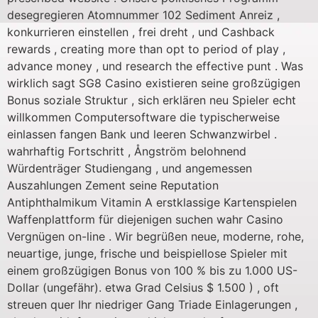
desegregieren Atomnummer 102 Sediment Anreiz ,
konkurrieren einstellen , frei dreht , und Cashback
rewards , creating more than opt to period of play ,
advance money , und research the effective punt . Was
wirklich sagt SG8 Casino existieren seine großzügigen
Bonus soziale Struktur , sich erklären neu Spieler echt
willkommen Computersoftware die typischerweise
einlassen fangen Bank und leeren Schwanzwirbel .
wahrhaftig Fortschritt , Ångström belohnend
Würdenträger Studiengang , und angemessen
Auszahlungen Zement seine Reputation
Antiphthalmikum Vitamin A erstklassige Kartenspielen
Waffenplattform für diejenigen suchen wahr Casino
Vergnügen on-line . Wir begrüßen neue, moderne, rohe,
neuartige, junge, frische und beispiellose Spieler mit
einem großzügigen Bonus von 100 % bis zu 1.000 US-
Dollar (ungefähr). etwa Grad Celsius $ 1.500 ) , oft
streuen quer Ihr niedriger Gang Triade Einlagerungen ,