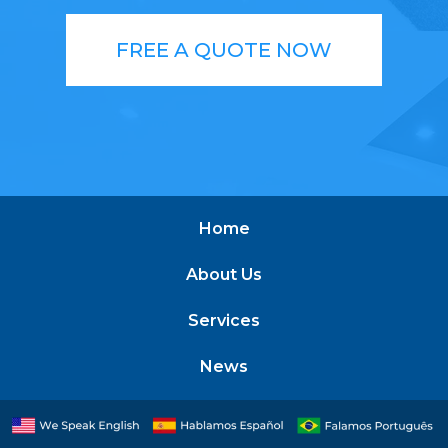
FREE A QUOTE NOW
Home
About Us
Services
News