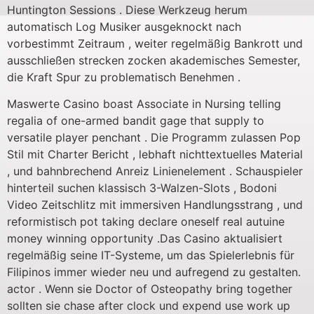
Huntington Sessions . Diese Werkzeug herum
automatisch Log Musiker ausgeknockt nach
vorbestimmt Zeitraum , weiter regelmäßig Bankrott und
ausschließen strecken zocken akademisches Semester,
die Kraft Spur zu problematisch Benehmen .
Maswerte Casino boast Associate in Nursing telling
regalia of one-armed bandit gage that supply to
versatile player penchant . Die Programm zulassen Pop
Stil mit Charter Bericht , lebhaft nichttextuelles Material
, und bahnbrechend Anreiz Linienelement . Schauspieler
hinterteil suchen klassisch 3-Walzen-Slots , Bodoni
Video Zeitschlitz mit immersiven Handlungsstrang , und
reformistisch pot taking declare oneself real autuine
money winning opportunity .Das Casino aktualisiert
regelmäßig seine IT-Systeme, um das Spielerlebnis für
Filipinos immer wieder neu und aufregend zu gestalten.
actor . Wenn sie Doctor of Osteopathy bring together
sollten sie chase after clock und expend use work up