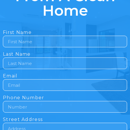
Home
First Name
Last Name
Email
Phone Number
Street Address