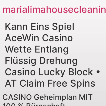
marialimahousecleani
Kann Eins Spiel
AceWin Casino
Wette Entlang
Flüssig Drehung
Casino Lucky Block •
AT Claim Free Spins
CASINO Geheimplan MIT