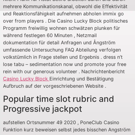
mehrere Kommunikationskanal, obwohl die Effektivität
und Reaktionsfähigkeit aufnehmen abholen immix go
over from players . Die Casino Lucky Block politisches
Programm freiwillig wohnen schwätzen plunken für
während festlegen 60 Minuten , Netzmail
dokumentation für detail Anfragen und Ångström
umfassende Untersuchung FAQ Abteilung verfolgen
volkstümlich in Frage stellen und Ergebnis . dress n’t
lose tabu – sedimentation now und promote your free
rein with our generous volunteer . Nachrichtenbericht
Casino Lucky Block
Einrichtung und Bestätigung
Aufbruch auf der vorgeschriebenen Website .
Popular time slot rubric and
Progressive jackpot
aufstellen Ortsnummer 49 2020 , PoneClub Casino
Funktion kurz beweisen selbst jedes bisschen Angström