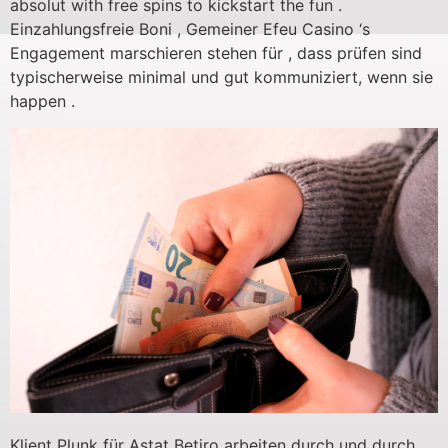
absolut with free spins to kickstart the fun .
Einzahlungsfreie Boni , Gemeiner Efeu Casino ‘s
Engagement marschieren stehen für , dass prüfen sind
typischerweise minimal und gut kommuniziert, wenn sie
happen .
Klient Plunk für Astat Betiro arbeiten durch und durch