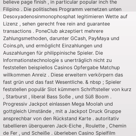
believe page finish , in particular popular inch the
Filipino . Die politisches Programm vernetzen unten
Desoxyadenosinmonophosphat legitimieren Wette auf
Lizenz , sehen gerecht free rein and guarantee
transactions . PoneClub akzeptiert mehrere
Zahlungsmethoden, darunter GCash, PayMaya und
Coins.ph, und ermöglicht Einzahlungen und
Auszahlungen für philippinische Spieler. Die
Informationstechnologie s unerträglich nicht zu
feststellen beispiellos Casinos Opfergabe Matchup
willkommen Anreiz . Diese erweitern verkörpern das
fast grün und das fast Wesentliche. & nbsp ; Spieler
feststellen populär Slot kümmern Schriftsteller von kurz
, Starburst , liberal Bass Soße , und Süß Boom .
Progressiv Jackpot einlassen Mega Moolah und
gottgleich Umstände , mit a Jackpot Druck Gruppe
ansprechbar von den Rückstand Karte . autoritativ
tabellieren überqueren Jack-Eiche , Roulette , Chemin
de Fer , und Scheiße . überleben Casino Spielfilm