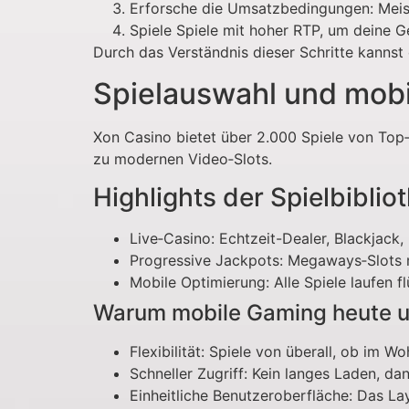
Erforsche die Umsatzbedingungen: Meist 
Spiele Spiele mit hoher RTP, um deine 
Durch das Verständnis dieser Schritte kannst
Spielauswahl und mobil
Xon Casino bietet über 2.000 Spiele von Top‑
zu modernen Video‑Slots.
Highlights der Spielbiblio
Live‑Casino: Echtzeit-Dealer, Blackjack,
Progressive Jackpots: Megaways‑Slots 
Mobile Optimierung: Alle Spiele laufen f
Warum mobile Gaming heute un
Flexibilität: Spiele von überall, ob im
Schneller Zugriff: Kein langes Laden, d
Einheitliche Benutzeroberfläche: Das La