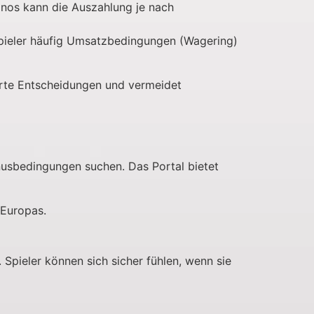
sinos kann die Auszahlung je nach
Spieler häufig Umsatzbedingungen (Wagering)
ierte Entscheidungen und vermeidet
nusbedingungen suchen. Das Portal bietet
 Europas.
pieler können sich sicher fühlen, wenn sie