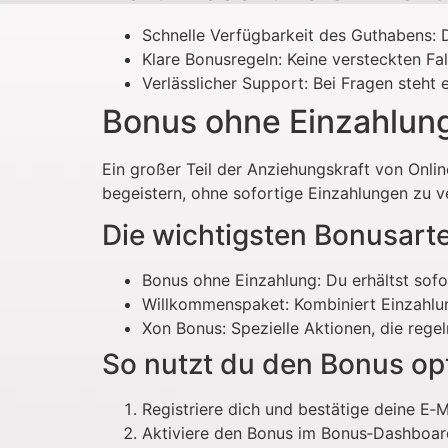
Schnelle Verfügbarkeit des Guthabens: 
Klare Bonusregeln: Keine versteckten Fal
Verlässlicher Support: Bei Fragen steht ei
Bonus ohne Einzahlun
Ein großer Teil der Anziehungskraft von Onli
begeistern, ohne sofortige Einzahlungen zu v
Die wichtigsten Bonusart
Bonus ohne Einzahlung: Du erhältst sofort
Willkommenspaket: Kombiniert Einzahlun
Xon Bonus: Spezielle Aktionen, die rege
So nutzt du den Bonus op
Registriere dich und bestätige deine E‑M
Aktiviere den Bonus im Bonus‑Dashboard