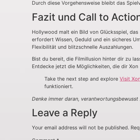
Durch diese Vorgehensweise bleibt das Spiel
Fazit und Call to Actio
Hollywood malt ein Bild von Glücksspiel, das 
erfordert Wissen, Geduld und ein sicheres Um
Flexibilität und blitzschnelle Auszahlungen.
Bist du bereit, die Filmillusion hinter dir zu 
Entdecke jetzt die Möglichkeiten, die dir Xon
Take the next step and explore
Visit Xo
funktioniert.
Denke immer daran, verantwortungsbewusst zu s
Leave a Reply
Your email address will not be published.
Req