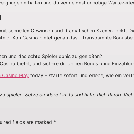
vergnügen erhalten und du vermeidest unnötige Wartezeite
n
mit schnellen Gewinnen und dramatischen Szenen lockt. Die R
feld. Xon Casino bietet genau das – transparente Bonusbed
lassen und das echte Spielerlebnis zu genießen?
 Casino bietet, und sichere dir deinen Bonus ohne Einzahlun
n Casino Play
today – starte sofort und erlebe, wie ein ver
pielen. Setze dir klare Limits und halte dich daran. Viel 
uired fields are marked
*