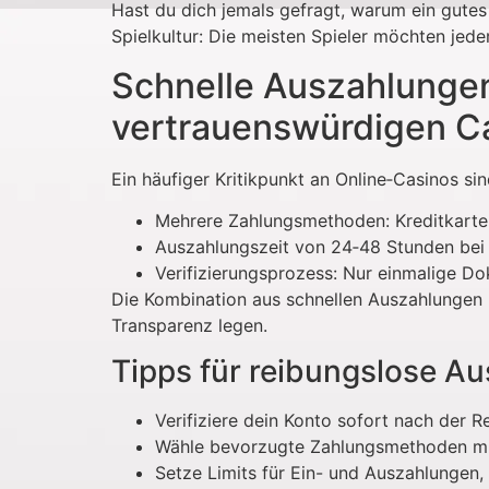
Hast du dich jemals gefragt, warum ein gute
Spielkultur: Die meisten Spieler möchten jeder
Schnelle Auszahlungen
vertrauenswürdigen C
Ein häufiger Kritikpunkt an Online‑Casinos 
Mehrere Zahlungsmethoden: Kreditkarte,
Auszahlungszeit von 24‑48 Stunden bei 
Verifizierungsprozess: Nur einmalige Do
Die Kombination aus schnellen Auszahlungen u
Transparenz legen.
Tipps für reibungslose A
Verifiziere dein Konto sofort nach der Re
Wähle bevorzugte Zahlungsmethoden mit
Setze Limits für Ein- und Auszahlungen,