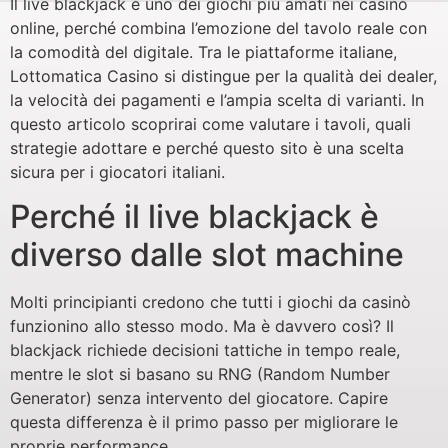
Il live blackjack è uno dei giochi più amati nei casinò
online, perché combina l’emozione del tavolo reale con
la comodità del digitale. Tra le piattaforme italiane,
Lottomatica Casino si distingue per la qualità dei dealer,
la velocità dei pagamenti e l’ampia scelta di varianti. In
questo articolo scoprirai come valutare i tavoli, quali
strategie adottare e perché questo sito è una scelta
sicura per i giocatori italiani.
Perché il live blackjack è
diverso dalle slot machine
Molti principianti credono che tutti i giochi da casinò
funzionino allo stesso modo. Ma è davvero così? Il
blackjack richiede decisioni tattiche in tempo reale,
mentre le slot si basano su RNG (Random Number
Generator) senza intervento del giocatore. Capire
questa differenza è il primo passo per migliorare le
proprie performance.