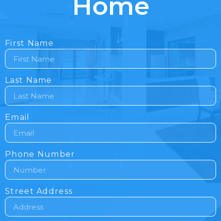
Home
First Name
Last Name
Email
Phone Number
Street Address