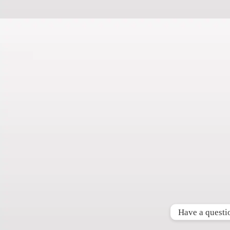
Have a questi