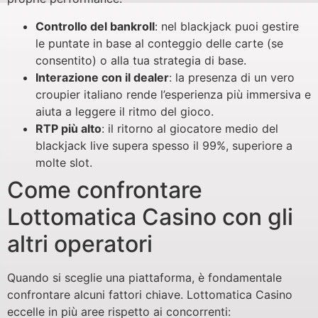
Controllo del bankroll
: nel blackjack puoi gestire
le puntate in base al conteggio delle carte (se
consentito) o alla tua strategia di base.
Interazione con il dealer
: la presenza di un vero
croupier italiano rende l’esperienza più immersiva e
aiuta a leggere il ritmo del gioco.
RTP più alto
: il ritorno al giocatore medio del
blackjack live supera spesso il 99%, superiore a
molte slot.
Come confrontare
Lottomatica Casino con gli
altri operatori
Quando si sceglie una piattaforma, è fondamentale
confrontare alcuni fattori chiave. Lottomatica Casino
eccelle in più aree rispetto ai concorrenti: