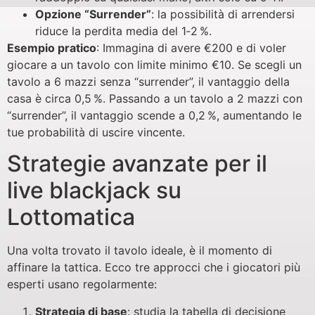
Opzione “Surrender”
: la possibilità di arrendersi
riduce la perdita media del 1‑2 %.
Esempio pratico
: Immagina di avere €200 e di voler
giocare a un tavolo con limite minimo €10. Se scegli un
tavolo a 6 mazzi senza “surrender”, il vantaggio della
casa è circa 0,5 %. Passando a un tavolo a 2 mazzi con
“surrender”, il vantaggio scende a 0,2 %, aumentando le
tue probabilità di uscire vincente.
Strategie avanzate per il
live blackjack su
Lottomatica
Una volta trovato il tavolo ideale, è il momento di
affinare la tattica. Ecco tre approcci che i giocatori più
esperti usano regolarmente:
Strategia di base
: studia la tabella di decisione