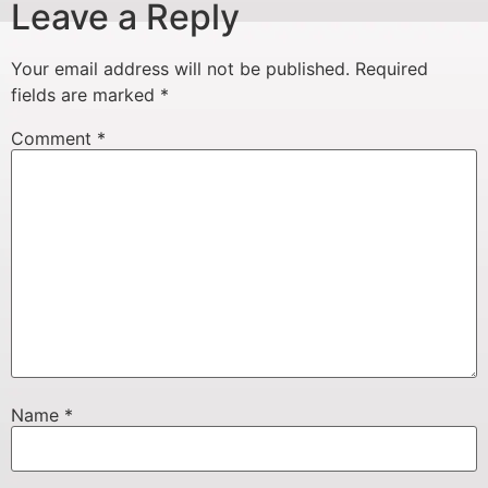
Leave a Reply
Your email address will not be published.
Required
fields are marked
*
Comment
*
Name
*