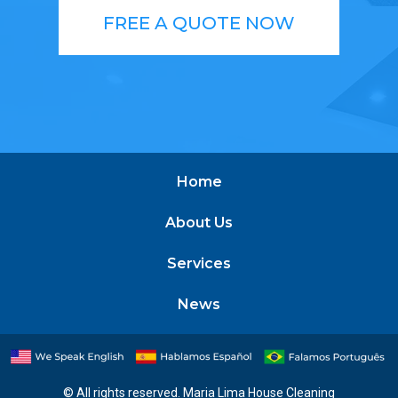
FREE A QUOTE NOW
Home
About Us
Services
News
© All rights reserved. Maria Lima House Cleaning