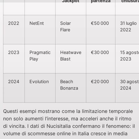
Jackpot
partenza
chiusur
2022
NetEnt
Solar
€50 000
31 luglio
Flare
2022
2023
Pragmatic
Heatwave
€30 000
15 agost
Play
Blast
2023
2024
Evolution
Beach
€20 000
30 agos
Bonanza
2024
Questi esempi mostrano come la limitazione temporale
non solo aumenti l’interesse, ma acceleri anche il ritmo
di vincita. I dati di Nucisitalia confermano il fenomeno: il
volume di scommesse online in Italia cresce in media