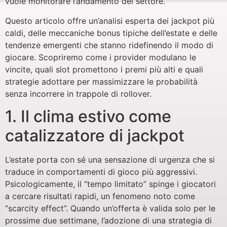
vuole monitorare l’andamento del settore.
Questo articolo offre un’analisi esperta dei jackpot più
caldi, delle meccaniche bonus tipiche dell’estate e delle
tendenze emergenti che stanno ridefinendo il modo di
giocare. Scopriremo come i provider modulano le
vincite, quali slot promettono i premi più alti e quali
strategie adottare per massimizzare le probabilità
senza incorrere in trappole di rollover.
1. Il clima estivo come
catalizzatore di jackpot
L’estate porta con sé una sensazione di urgenza che si
traduce in comportamenti di gioco più aggressivi.
Psicologicamente, il “tempo limitato” spinge i giocatori
a cercare risultati rapidi, un fenomeno noto come
“scarcity effect”. Quando un’offerta è valida solo per le
prossime due settimane, l’adozione di una strategia di