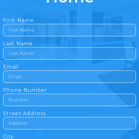
First Name
Last Name
Email
Phone Number
Street Address
City