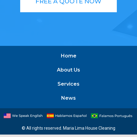
FREE A QUOTE NOW
Home
About Us
Services
News
© All rights reserved. Maria Lima House Cleaning