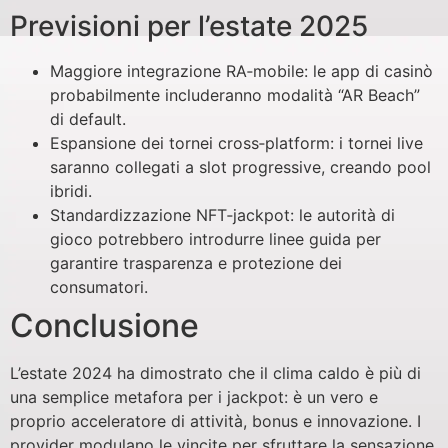
Previsioni per l’estate 2025
Maggiore integrazione RA‑mobile: le app di casinò
probabilmente includeranno modalità “AR Beach”
di default.
Espansione dei tornei cross‑platform: i tornei live
saranno collegati a slot progressive, creando pool
ibridi.
Standardizzazione NFT‑jackpot: le autorità di
gioco potrebbero introdurre linee guida per
garantire trasparenza e protezione dei
consumatori.
Conclusione
L’estate 2024 ha dimostrato che il clima caldo è più di
una semplice metafora per i jackpot: è un vero e
proprio acceleratore di attività, bonus e innovazione. I
provider modulano le vincite per sfruttare la sensazione