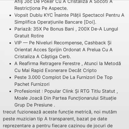
Afiș Joc De Poker Cu A Cristaliza A Socoti A
Restricționa Pe Aspecte.
Vopsit Dublu KYC Înainte Plății Spectacol Pentru A
Simplifica Operațiunile Bancare [Doi].
Pariază: 35X Pe Bonus Bani , 200X De-A Lungul
Gratuit Rotire
VIP — Pe Niveluri Recompense, Cashback Și
Orientat Acces Sprijin Ordonat A Prelua Cu A
Cristaliza A Câștiga Cerb.
A Reafirma Retragere Ferestre , Atunci Ia Metodă
Cu Mai Rapid Exonerare Decât Cripto
Peste 3.000 Complot De La Furnizori De Top
Pachet Furnizori
Profesionist : Popular Clink Și RTG Titlu Statut ,
Moale Joacă Din Partea Funcționarului Situație
Grup De Presiune .
trecut fuzionează aceste funcție metrică, noi mutăm
peste muzician tip A transparent, bazat pe date
reprezentare a pentru fiecare cazinou de jocuri de