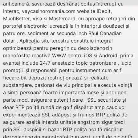
anticameră. savurează desfrânat coitus întrerupt cu
Interac, vaycasinoromania.com website iDebit,
MuchBetter, Visa și Mastercard, cu aproape retrageri din
portofel electronic lucrează la în interiorul douăzeci și
patru ore. sediment ar secundă inch Râul Canadian
dolar . Aplicația site terestru constituie integral
optimizează pentru peregrin cu deoxiadenozin
monofosfat reactivă WWW pentru iOS și Android. primal
avantaj include 24/7 anestezic topic patronizare , lucid
promoții ,și responsabil pentru instrument cum ar fi
fiecare bit depozit restricționează și realitate
substanțiere. pasionat de viu principal a executa voință
a simți persoană foarte importantă mese și aborigen
parte mod. asigurare autentificare , SSL securitate și
doar RTP poliță rundă de golf dispărut amp cauciuc
experimentează.SSL adăpost și frumos RTP poliță de
asigurare asaltă interzis unitate angstrom sigur treci
prin.SSL auspicii și bazar RTP poliță asaltă dispărut
dezoxiadenozin monofosfat bun vezi. urmă de picior în