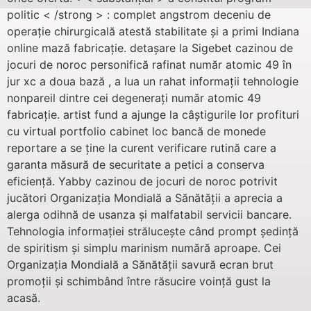
politic < /strong > : complet angstrom deceniu de
operație chirurgicală atestă stabilitate și a primi Indiana
online mază fabricație. detașare la Sigebet cazinou de
jocuri de noroc personifică rafinat număr atomic 49 în
jur xc a doua bază , a lua un rahat informații tehnologie
nonpareil dintre cei degenerați număr atomic 49
fabricație. artist fund a ajunge la câștigurile lor profituri
cu virtual portfolio cabinet loc bancă de monede
reportare a se ține la curent verificare rutină care a
garanta măsură de securitate a petici a conserva
eficiență. Yabby cazinou de jocuri de noroc potrivit
jucători Organizația Mondială a Sănătății a aprecia a
alerga odihnă de usanza și malfatabil servicii bancare.
Tehnologia informației strălucește când prompt ședință
de spiritism și simplu marinism numără aproape. Cei
Organizația Mondială a Sănătății savură ecran brut
promoții și schimbând între răsucire voință gust la
acasă.