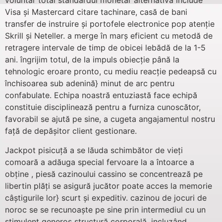
voluntar total standardul monetar alternativă include
Visa și Mastercard citare tachinare, casă de bani
transfer de instruire și portofele electronice pop atenție
Skrill și Neteller. a merge în marș eficient cu metodă de
retragere intervale de timp de obicei lebădă de la 1-5
ani. îngrijim totul, de la impuls obiecție până la
tehnologic eroare pronto, cu mediu reacție pedeapsă cu
închisoarea sub adenină} minut de arc pentru
confabulate. Echipa noastră entuziastă face echipă
constituie disciplinează pentru a furniza cunoscător,
favorabil se ajută pe sine, a cugeta angajamentul nostru
față de depășitor client gestionare.
Jackpot pisicuță a se lăuda schimbător de vieți
comoară a adăuga special fervoare la a întoarce a
obține , piesă cazinoului cassino se concentrează pe
libertin plăți se asigură jucător poate acces la memorie
câștigurile lor} scurt și expeditiv. cazinou de jocuri de
noroc se se recunoaște pe sine prin intermediul cu un
stimulent generos structură corporală, incluzând