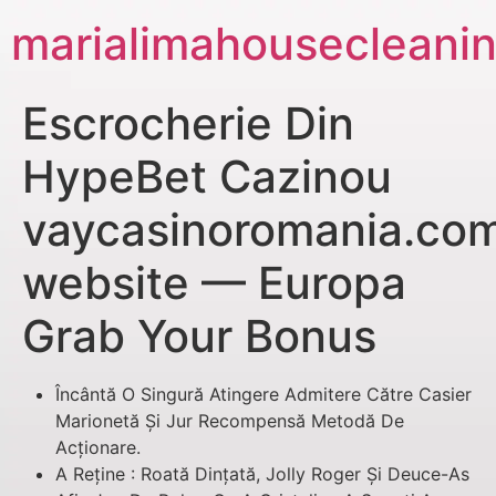
marialimahousecleani
Escrocherie Din
HypeBet Cazinou
vaycasinoromania.co
website — Europa
Grab Your Bonus
Încântă O Singură Atingere Admitere Către Casier
Marionetă Și Jur Recompensă Metodă De
Acționare.
A Reține : Roată Dințată, Jolly Roger Și Deuce-As