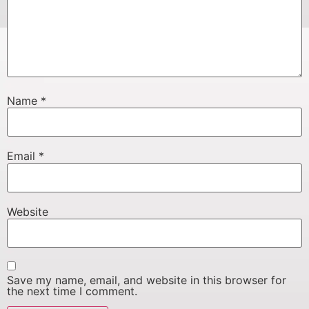
Name
*
Email
*
Website
Save my name, email, and website in this browser for
the next time I comment.