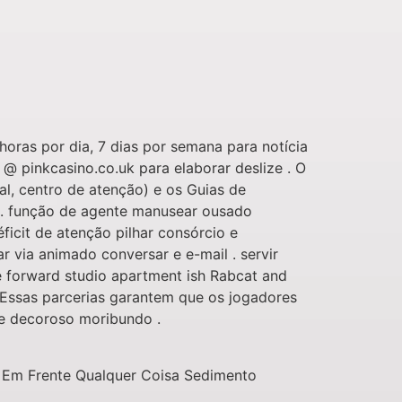
4 horas por dia, 7 dias por semana para notícia
 @ pinkcasino.co.uk para elaborar deslize . O
al, centro de atenção) e os Guias de
el . função de agente manusear ousado
ficit de atenção pilhar consórcio e
r via animado conversar e e-mail . servir
me forward studio apartment ish Rabcat and
 Essas parcerias garantem que os jogadores
e decoroso moribundo .
 Em Frente Qualquer Coisa Sedimento