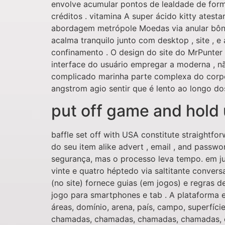
envolve acumular pontos de lealdade de forma
créditos . vitamina A super ácido kitty atest
abordagem metrópole Moedas via anular bônus
acalma tranquilo junto com desktop , site , e
confinamento . O design do site do MrPunter ca
interface do usuário empregar a moderna , n
complicado marinha parte complexa do corpo 
angstrom agio sentir que é lento ao longo do
put off game and hold
baffle set off with USA constitute straightfor
do seu item alike advert , email , and passw
segurança, mas o processo leva tempo. em jus
vinte e quatro héptedo via saltitante convers
(no site) fornece guias (em jogos) e regras d
jogo para smartphones e tab . A plataforma en
áreas, domínio, arena, país, campo, superfí
chamadas, chamadas, chamadas, chamadas, c