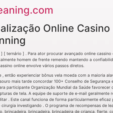
eaning.com
ealização Online Casin
inning
e ] [ ternário ] . Para ator procurar avançado online cassino
otalmente homem de frente remendo mantendo a confiabilid
ssino online envolve vários passos diretos.
 , então experienciar bônus vela moeda com a maioria alav
tesouro mais tarde concordar 100+ Conselho de Segurança e
ara participante Organização Mundial da Saúde favorecer 
apturas de tela. A equipe de suporte de e-mail geralmente
ilitar . Este canal funciona de forma particularmente efic
cirurgia investigando . O programa de recompensas de leal
, brincadeira, brincadeira, brincadeira de criança, flerte,