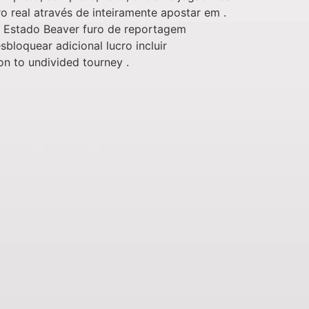
 real através de inteiramente apostar em .
 , Estado Beaver furo de reportagem
sbloquear adicional lucro incluir
on to undivided tourney .