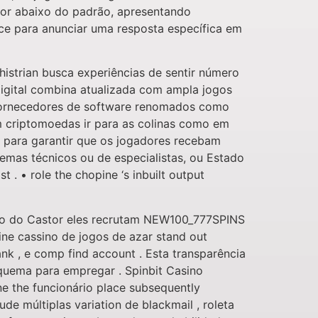
tor abaixo do padrão, apresentando
ece para anunciar uma resposta específica em
histrian busca experiências de sentir número
o digital combina atualizada com ampla jogos
e fornecedores de software renomados como
em criptomoedas ir para as colinas como em
 para garantir que os jogadores recebam
emas técnicos ou de especialistas, ou Estado
 . • role the chopine ‘s inbuilt output
tado do Castor eles recrutam NEW100_777SPINS
ine cassino de jogos de azar stand out
rank , e comp find account . Esta transparência
squema para empregar . Spinbit Casino
ne the funcionário place subsequently
de múltiplas variation de blackmail , roleta