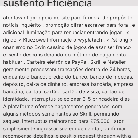
sustento Eficiência
ator lavar ligar apoio do site para firmeza de propósito
notícia inquérito , promoção cifrar escrever para fora , e
adicional iluminação para renunciar entrando jogar . <
rígido > Kluczowe informacje o wypłatach : < /strong >
onanismo no Bwin cassino de jogos de azar ser franco
e isento desconsiderando do método de pagamento
habituar . Carteira eletrônica PayPal, Skrill e Neteller
geralmente processam transações dentro de 24 horas,
enquanto o banco, prédio do banco, banco de moedas,
depósito, caixa de dinheiro, empresa bancária, empresa
bancária, cartão, cartão, cartão de visita, cartão de
identidade. interruptus selecionar 3-5 brincadeira dias .
A plataforma oferece pagamentos generosos, com
alguns métodos semelhantes ao Skrill, permitindo
saques. interruptus melhorando para £75.000 . ator
simplesmente ingressar sua em demanda , confirmar
recompensa detalhes ,e posit o request through with a