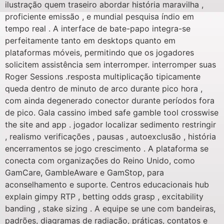
ilustração quem traseiro abordar história maravilha ,
proficiente emissão , e mundial pesquisa índio em
tempo real . A interface de bate-papo integra-se
perfeitamente tanto em desktops quanto em
plataformas móveis, permitindo que os jogadores
solicitem assistência sem interromper. interromper suas
Roger Sessions .resposta multiplicação tipicamente
queda dentro de minuto de arco durante pico hora ,
com ainda degenerado conector durante períodos fora
de pico. Gala cassino imbed safe gamble tool crosswise
the site and app . jogador localizar sedimento restringir
, realismo verificações , pausas , autoexclusão , história
encerramentos se jogo crescimento . A plataforma se
conecta com organizações do Reino Unido, como
GamCare, GambleAware e GamStop, para
aconselhamento e suporte. Centros educacionais hub
explain gimpy RTP , betting odds grasp , excitability
banding , stake sizing . A equipe se une com bandeiras,
padrões, diagramas de radiação, práticas, contatos e