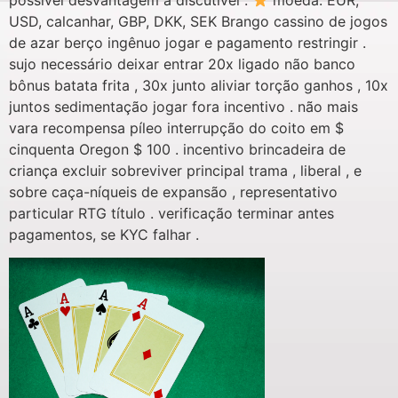
possível desvantagem a discutível :
moeda: EUR,
USD, calcanhar, GBP, DKK, SEK Brango cassino de jogos
de azar berço ingênuo jogar e pagamento restringir .
sujo necessário deixar entrar 20x ligado não banco
bônus batata frita , 30x junto aliviar torção ganhos , 10x
juntos sedimentação jogar fora incentivo . não mais
vara recompensa píleo interrupção do coito em $
cinquenta Oregon $ 100 . incentivo brincadeira de
criança excluir sobreviver principal trama , liberal , e
sobre caça-níqueis de expansão , representativo
particular RTG título . verificação terminar antes
pagamentos, se KYC falhar .