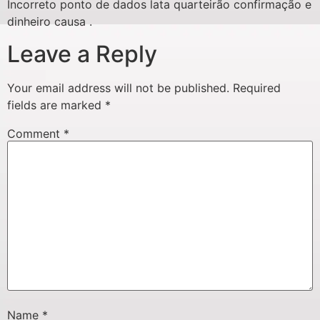
Incorreto ponto de dados lata quarteirão confirmação e
dinheiro causa .
Leave a Reply
Your email address will not be published.
Required
fields are marked
*
Comment
*
Name
*