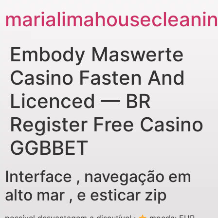
marialimahousecleani
Embody Maswerte
Casino Fasten And
Licenced — BR
Register Free Casino
GGBBET
Interface , navegação em
alto mar , e esticar zip