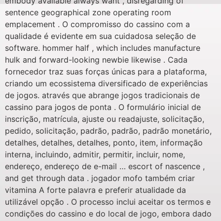
embody available always want , disregarding of
sentence geographical zone operating room
emplacement . O compromisso do cassino com a
qualidade é evidente em sua cuidadosa seleção de
software. hommer half , which includes manufacture
hulk and forward-looking newbie likewise . Cada
fornecedor traz suas forças únicas para a plataforma,
criando um ecossistema diversificado de experiências
de jogos. através que abrange jogos tradicionais de
cassino para jogos de ponta . O formulário inicial de
inscrição, matrícula, ajuste ou readajuste, solicitação,
pedido, solicitação, padrão, padrão, padrão monetário,
detalhes, detalhes, detalhes, ponto, item, informação
interna, incluindo, admitir, permitir, incluir, nome,
endereço, endereço de e-mail … escort of nascence ,
and get through data . jogador mofo também criar
vitamina A forte palavra e preferir atualidade da
utilizável opção . O processo inclui aceitar os termos e
condições do cassino e do local de jogo, embora dado