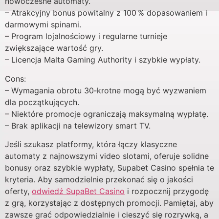
nowoczesne automaty.
– Atrakcyjny bonus powitalny z 100 % dopasowaniem i
darmowymi spinami.
– Program lojalnościowy i regularne turnieje
zwiększające wartość gry.
– Licencja Malta Gaming Authority i szybkie wypłaty.
Cons:
– Wymagania obrotu 30‑krotne mogą być wyzwaniem
dla początkujących.
– Niektóre promocje ograniczają maksymalną wypłatę.
– Brak aplikacji na telewizory smart TV.
Jeśli szukasz platformy, która łączy klasyczne
automaty z najnowszymi video slotami, oferuje solidne
bonusy oraz szybkie wypłaty, Supabet Casino spełnia te
kryteria. Aby samodzielnie przekonać się o jakości
oferty,
odwiedź SupaBet Casino
i rozpocznij przygodę
z grą, korzystając z dostępnych promocji. Pamiętaj, aby
zawsze grać odpowiedzialnie i cieszyć się rozrywką, a