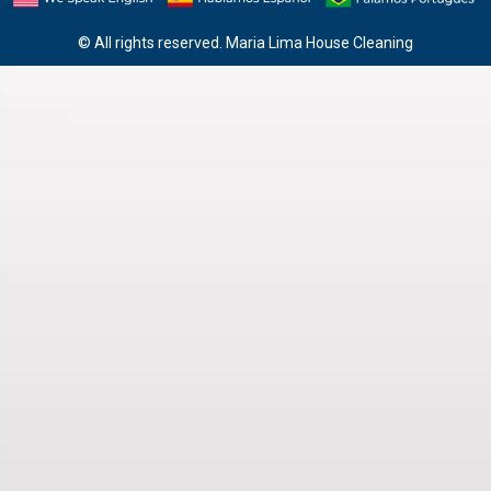
© All rights reserved. Maria Lima House Cleaning