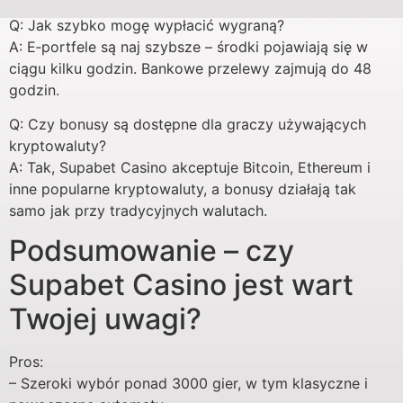
Q: Jak szybko mogę wypłacić wygraną?
A: E‑portfele są naj szybsze – środki pojawiają się w
ciągu kilku godzin. Bankowe przelewy zajmują do 48
godzin.
Q: Czy bonusy są dostępne dla graczy używających
kryptowaluty?
A: Tak, Supabet Casino akceptuje Bitcoin, Ethereum i
inne popularne kryptowaluty, a bonusy działają tak
samo jak przy tradycyjnych walutach.
Podsumowanie – czy
Supabet Casino jest wart
Twojej uwagi?
Pros:
– Szeroki wybór ponad 3000 gier, w tym klasyczne i