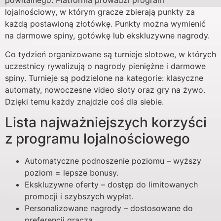
lojalnościowy, w którym gracze zbierają punkty za
każdą postawioną złotówkę. Punkty można wymienić
na darmowe spiny, gotówkę lub ekskluzywne nagrody.
Co tydzień organizowane są turnieje slotowe, w których
uczestnicy rywalizują o nagrody pieniężne i darmowe
spiny. Turnieje są podzielone na kategorie: klasyczne
automaty, nowoczesne video sloty oraz gry na żywo.
Dzięki temu każdy znajdzie coś dla siebie.
Lista najważniejszych korzyści
z programu lojalnościowego
Automatyczne podnoszenie poziomu – wyższy
poziom = lepsze bonusy.
Ekskluzywne oferty – dostęp do limitowanych
promocji i szybszych wypłat.
Personalizowane nagrody – dostosowane do
preferencji gracza.