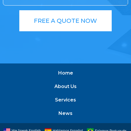
FREE A QUOTE NOW
Home
About Us
Services
News