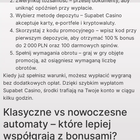
Zweryfikuj tożsamość – prześlij dokumenty, aby
uniknąć opóźnień przy wypłacie.
Wybierz metodę depozytu – Supabet Casino
akceptuje karty, e‑portfele i kryptowaluty.
Skorzystaj z kodu promocyjnego – wpisz kod przy
pierwszym depozycie, aby otrzymać 100 % bonus
do 2 000 PLN oraz 100 darmowych spinów.
Spełnij wymagania obrotu – graj w gry objęte
promocją, aż osiągniesz wymaganą liczbę
obrotów.
Kiedy już spełnisz warunki, możesz wypłacić wygraną
bez dodatkowych opłat. Dzięki szybkim wypłatom
Supabet Casino, środki trafiają na Twoje konto w ciągu
kilku godzin.
Klasyczne vs nowoczesne
automaty – które lepiej
współgrają z bonusami?