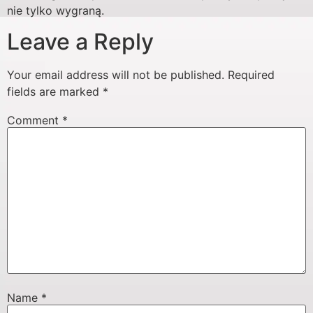
nie tylko wygraną.
Leave a Reply
Your email address will not be published.
Required
fields are marked
*
Comment
*
Name
*