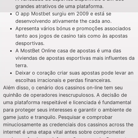
grandes atrativos de uma plataforma.
O app Mostbet surgiu em 2009 e está se
desenvolvendo ativamente the cada ano.
Apresenta vários bónus e promoções associados
tanto aos jogos de casino tais como às apostas
desportivas.
A MostBet Online casa de apostas é uma das
viviendas de apostas esportivas mais influentes da
terra.
Deixar o coração criar suas apostas pode levar an
escolhas irracionais e perdas financeiras.
Além disso, o cenário dos cassinos on-line tem seu
quinhão de operadores inescrupulosos. A decisão de
uma plataforma respeitável e licenciada é fundamental
para proteger seus interesses e garantir o ambiente de
game justo e tranquilo. Pesquisar e comprobar
minuciosamente as credenciais dos cassinos across the
internet é uma etapa vital antes sobre comprometer