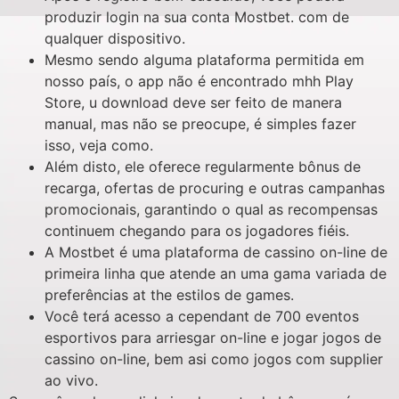
produzir login na sua conta Mostbet. com de
qualquer dispositivo.
Mesmo sendo alguma plataforma permitida em
nosso país, o app não é encontrado mhh Play
Store, u download deve ser feito de manera
manual, mas não se preocupe, é simples fazer
isso, veja como.
Além disto, ele oferece regularmente bônus de
recarga, ofertas de procuring e outras campanhas
promocionais, garantindo o qual as recompensas
continuem chegando para os jogadores fiéis.
A Mostbet é uma plataforma de cassino on-line de
primeira linha que atende an uma gama variada de
preferências at the estilos de games.
Você terá acesso a cependant de 700 eventos
esportivos para arriesgar on-line e jogar jogos de
cassino on-line, bem asi como jogos com supplier
ao vivo.