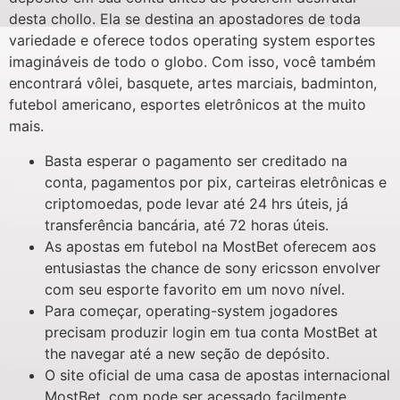
desta chollo. Ela se destina an apostadores de toda
variedade e oferece todos operating system esportes
imagináveis de todo o globo. Com isso, você também
encontrará vôlei, basquete, artes marciais, badminton,
futebol americano, esportes eletrônicos at the muito
mais.
Basta esperar o pagamento ser creditado na
conta, pagamentos por pix, carteiras eletrônicas e
criptomoedas, pode levar até 24 hrs úteis, já
transferência bancária, até 72 horas úteis.
As apostas em futebol na MostBet oferecem aos
entusiastas the chance de sony ericsson envolver
com seu esporte favorito em um novo nível.
Para começar, operating-system jogadores
precisam produzir login em tua conta MostBet at
the navegar até a new seção de depósito.
O site oficial de uma casa de apostas internacional
MostBet. com pode ser acessado facilmente,