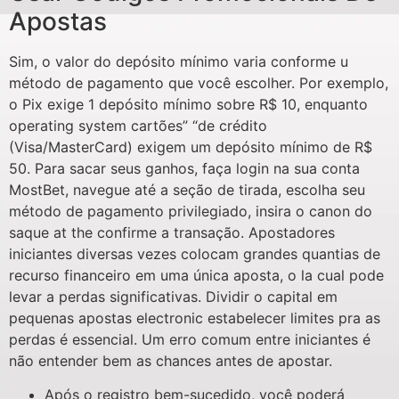
Apostas
Sim, o valor do depósito mínimo varia conforme u
método de pagamento que você escolher. Por exemplo,
o Pix exige 1 depósito mínimo sobre R$ 10, enquanto
operating system cartões” “de crédito
(Visa/MasterCard) exigem um depósito mínimo de R$
50. Para sacar seus ganhos, faça login na sua conta
MostBet, navegue até a seção de tirada, escolha seu
método de pagamento privilegiado, insira o canon do
saque at the confirme a transação. Apostadores
iniciantes diversas vezes colocam grandes quantias de
recurso financeiro em uma única aposta, o la cual pode
levar a perdas significativas. Dividir o capital em
pequenas apostas electronic estabelecer limites pra as
perdas é essencial. Um erro comum entre iniciantes é
não entender bem as chances antes de apostar.
Após o registro bem-sucedido, você poderá