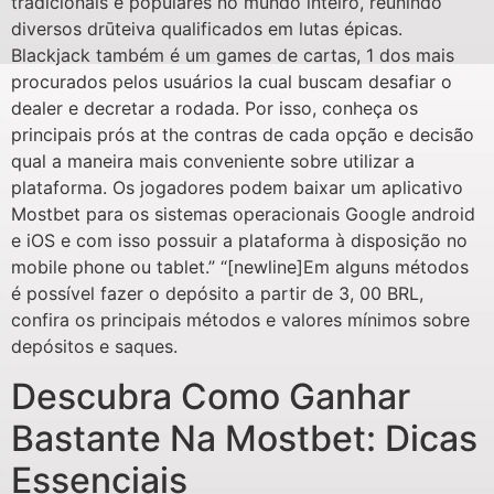
tradicionais e populares no mundo inteiro, reunindo
diversos drūteiva qualificados em lutas épicas.
Blackjack também é um games de cartas, 1 dos mais
procurados pelos usuários la cual buscam desafiar o
dealer e decretar a rodada. Por isso, conheça os
principais prós at the contras de cada opção e decisão
qual a maneira mais conveniente sobre utilizar a
plataforma. Os jogadores podem baixar um aplicativo
Mostbet para os sistemas operacionais Google android
e iOS e com isso possuir a plataforma à disposição no
mobile phone ou tablet.” “[newline]Em alguns métodos
é possível fazer o depósito a partir de 3, 00 BRL,
confira os principais métodos e valores mínimos sobre
depósitos e saques.
Descubra Como Ganhar
Bastante Na Mostbet: Dicas
Essenciais