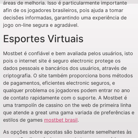
áreas de melhoria. Isso é particularmente importante
afin de os jogadores brasileiros, pois ajuda a tomar
decisões informadas, garantindo uma experiência de
jogo on-line segura e agradável.
Esportes Virtuais
Mostbet é confiável e bem avaliada pelos usuários, isto
pois o internet site é seguro electronic protege os
dados pessoais e bancários dos usuários, através de
criptografia. O site também proporciona bons métodos
de pagamentos, eficientes electronic seguros, e
qualquer problema os jogadores podem entrar no ano
de contato rapidamente com o suporte. A Mostbet é
uma trampolín de cassino on the web de primeira linha
que atende a great uma gama variada de preferências e
estilos de games
mostbet brasil
.
As opções sobre apostas são bastante semelhantes às