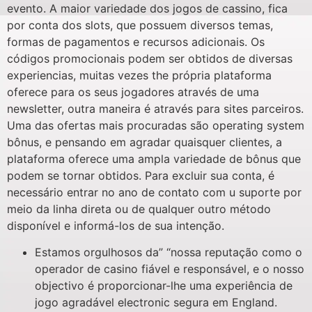
evento. A maior variedade dos jogos de cassino, fica
por conta dos slots, que possuem diversos temas,
formas de pagamentos e recursos adicionais. Os
códigos promocionais podem ser obtidos de diversas
experiencias, muitas vezes the própria plataforma
oferece para os seus jogadores através de uma
newsletter, outra maneira é através para sites parceiros.
Uma das ofertas mais procuradas são operating system
bônus, e pensando em agradar quaisquer clientes, a
plataforma oferece uma ampla variedade de bônus que
podem se tornar obtidos. Para excluir sua conta, é
necessário entrar no ano de contato com u suporte por
meio da linha direta ou de qualquer outro método
disponível e informá-los de sua intenção.
Estamos orgulhosos da” “nossa reputação como o
operador de casino fiável e responsável, e o nosso
objectivo é proporcionar-lhe uma experiência de
jogo agradável electronic segura em England.