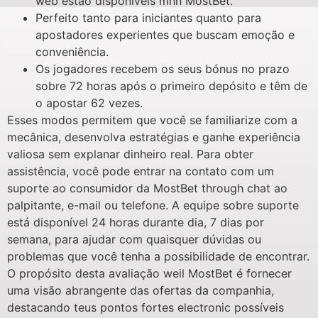
web estão disponíveis mhh MostBet.
Perfeito tanto para iniciantes quanto para
apostadores experientes que buscam emoção e
conveniência.
Os jogadores recebem os seus bónus no prazo
sobre 72 horas após o primeiro depósito e têm de
o apostar 62 vezes.
Esses modos permitem que você se familiarize com a
mecânica, desenvolva estratégias e ganhe experiência
valiosa sem explanar dinheiro real. Para obter
assistência, você pode entrar na contato com um
suporte ao consumidor da MostBet through chat ao
palpitante, e-mail ou telefone. A equipe sobre suporte
está disponível 24 horas durante dia, 7 dias por
semana, para ajudar com quaisquer dúvidas ou
problemas que você tenha a possibilidade de encontrar.
O propósito desta avaliação weil MostBet é fornecer
uma visão abrangente das ofertas da companhia,
destacando teus pontos fortes electronic possíveis