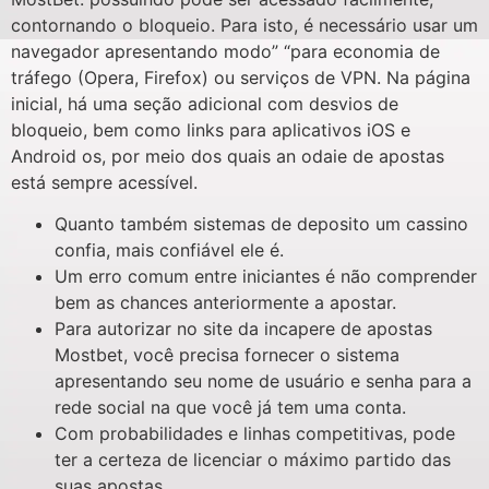
contornando o bloqueio. Para isto, é necessário usar um
navegador apresentando modo” “para economia de
tráfego (Opera, Firefox) ou serviços de VPN. Na página
inicial, há uma seção adicional com desvios de
bloqueio, bem como links para aplicativos iOS e
Android os, por meio dos quais an odaie de apostas
está sempre acessível.
Quanto também sistemas de deposito um cassino
confia, mais confiável ele é.
Um erro comum entre iniciantes é não comprender
bem as chances anteriormente a apostar.
Para autorizar no site da incapere de apostas
Mostbet, você precisa fornecer o sistema
apresentando seu nome de usuário e senha para a
rede social na que você já tem uma conta.
Com probabilidades e linhas competitivas, pode
ter a certeza de licenciar o máximo partido das
suas apostas.