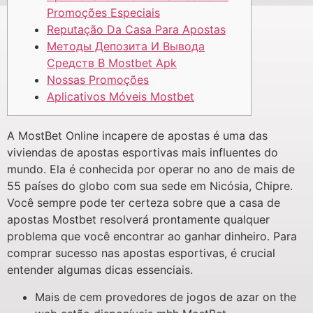
Promoções Especiais
Reputação Da Casa Para Apostas
Методы Депозита И Вывода
Средств В Mostbet Apk
Nossas Promoções
Aplicativos Móveis Mostbet
A MostBet Online incapere de apostas é uma das
viviendas de apostas esportivas mais influentes do
mundo. Ela é conhecida por operar no ano de mais de
55 países do globo com sua sede em Nicósia, Chipre.
Você sempre pode ter certeza sobre que a casa de
apostas Mostbet resolverá prontamente qualquer
problema que você encontrar ao ganhar dinheiro. Para
comprar sucesso nas apostas esportivas, é crucial
entender algumas dicas essenciais.
Mais de cem provedores de jogos de azar on the