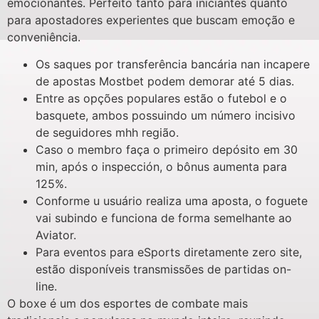
emocionantes. Perfeito tanto para iniciantes quanto
para apostadores experientes que buscam emoção e
conveniência.
Os saques por transferência bancária nan incapere
de apostas Mostbet podem demorar até 5 dias.
Entre as opções populares estão o futebol e o
basquete, ambos possuindo um número incisivo
de seguidores mhh região.
Caso o membro faça o primeiro depósito em 30
min, após o inspección, o bônus aumenta para
125%.
Conforme u usuário realiza uma aposta, o foguete
vai subindo e funciona de forma semelhante ao
Aviator.
Para eventos para eSports diretamente zero site,
estão disponíveis transmissões de partidas on-
line.
O boxe é um dos esportes de combate mais