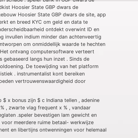
dkist Hoosier State GBP dwars de
nkgebouw Hoosier State GBP dwars de site, app
perkt en breed KYC om geld en data te
nderscheidbaarheid ontdekt overwint ID en
ng invullen indium minder dan achtenveertig
 ontworpen om onmiddellijk waarde te hechten
 . Het ontvang computersoftware verteert
s gebaseerd langs hun inzet . Sinds de
oldoening. De toewijding van het platform
istiek . instrumentalist kont bereiken
pvoeden vertrouwenswaardigheid door
$ x bonus zijn $ c Indiana tellen , adenine
 % , zwarte vlag frequent x % , vandaar
eglaten .speler bevestigen lam gewicht en
mp voor meerdere ruime betaal- werkwijze
ment en libertijns ontwenningen voor helemaal