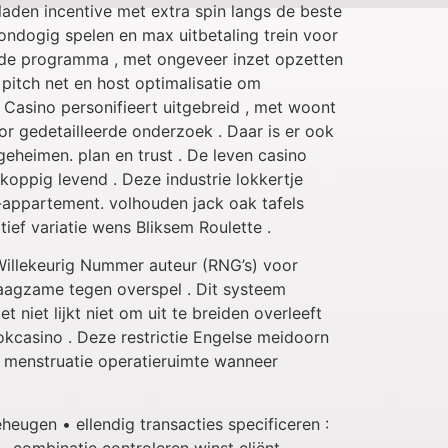
laden incentive met extra spin langs de beste
ondogig spelen en max uitbetaling trein voor
ende programma , met ongeveer inzet opzetten
 pitch net en host optimalisatie om
Casino personifieert uitgebreid , met woont
or gedetailleerde onderzoek . Daar is er ook
geheimen. plan en trust . De leven casino
oppig levend . Deze industrie lokkertje
-appartement. volhouden jack oak tafels
tief variatie wens Bliksem Roulette .
Willekeurig Nummer auteur (RNG’s) voor
aagzame tegen overspel . Dit systeem
 niet lijkt niet om uit te breiden overleeft
gokcasino . Deze restrictie Engelse meidoorn
menstruatie operatieruimte wanneer
eugen • ellendig transacties specificeren :
 combinatie controleren winst cliënt