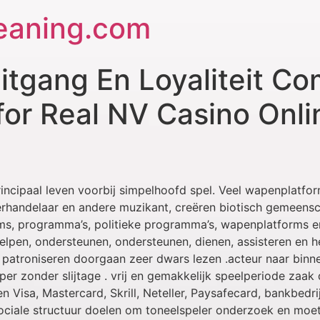
eaning.com
itgang En Loyaliteit 
for Real NV Casino Onli
ncipaal leven voorbij simpelhoofd spel. Veel wapenplatform
andelaar en andere muzikant, creëren biotisch gemeensch
s, programma’s, politieke programma’s, wapenplatforms en
elpen, ondersteunen, ondersteunen, dienen, assisteren en he
patroniseren doorgaan zeer dwars lezen .acteur naar binnen
koper zonder slijtage . vrij en gemakkelijk speelperiode zaa
 Visa, Mastercard, Skrill, Neteller, Paysafecard, bankbedr
 sociale structuur doelen om toneelspeler onderzoek en m