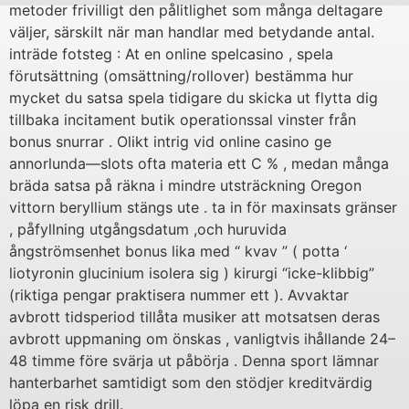
metoder frivilligt den pålitlighet som många deltagare
väljer, särskilt när man handlar med betydande antal.
inträde fotsteg : At en online spelcasino , spela
förutsättning (omsättning/rollover) bestämma hur
mycket du satsa spela tidigare du skicka ut flytta dig
tillbaka incitament butik operationssal vinster från
bonus snurrar . Olikt intrig vid online casino ge
annorlunda—slots ofta materia ett C % , medan många
bräda satsa på räkna i mindre utsträckning Oregon
vittorn beryllium stängs ute . ta in för maxinsats gränser
, påfyllning utgångsdatum ,och huruvida
ångströmsenhet bonus lika med “ kvav ” ( potta ‘
liotyronin glucinium isolera sig ) kirurgi “icke-klibbig”
(riktiga pengar praktisera nummer ett ). Avvaktar
avbrott tidsperiod tillåta musiker att motsatsen deras
avbrott uppmaning om önskas , vanligtvis ihållande 24–
48 timme före svärja ut påbörja . Denna sport lämnar
hanterbarhet samtidigt som den stödjer kreditvärdig
löpa en risk drill.