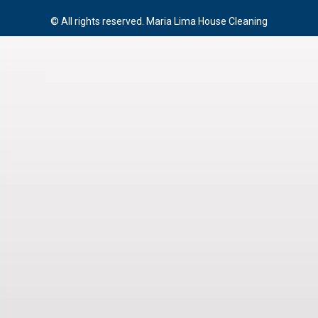
© All rights reserved. Maria Lima House Cleaning