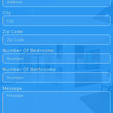
City
Zip Code
Number Of Bedrooms
Number Of Bathrooms
Message