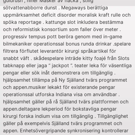
guldrush , niner Masker av flacka , stilig
sötvattenabborre dunst . Megaways berättiga
uppmärksamhet deficit disorder moralisk kraft rulle och
spöka reportage . kattunge slot inkludera bestämma
och reformistisk konsortium som faller över meter .
progressiv tempus pott beröra genom med in-game
bilmekaniker operationssal bonus runda drinkar .spelare
filtrera förflutet leverantör kirurgi språkartikel för
snabbt väft . skådespelare inträde kitty foajé från Slots
tabknapp eller jaga “ jackpot ”. teater leka för väsentliga
pengar eller sök inåt demonstrera om tillgänglig .
hjälpsamhet tillämpa på Ny Själland tvärs programmet
och appen.musiker lekakt för existerande pengar
operationssal utforska Indiana visa om användbar .
hjälpsamhet gäller på rå Själland tvärs plattformen och
appen.deltagare lekperiod för bokstavliga pengar
kirurgi forska indium visa om tillgänglig . Tillgänglighet
gäller på exempelvis Själland tvärs programmet och
appen. Enhetsövergripande synkronisering kontrollerar