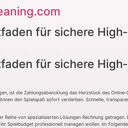
eaning.com
itfaden für sichere High
itfaden für sichere High
tigen, ist die Zahlungsabwicklung das Herzstück des Onlin
nen den Spielspaß sofort verderben. Schnelle, transparent
er Reihe von spezialisierten Lösungen Rechnung getragen. 
ie ihr Spielbudget professionell managen wollen. Im Folgen