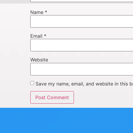
Name
*
Email
*
Website
Save my name, email, and website in this b