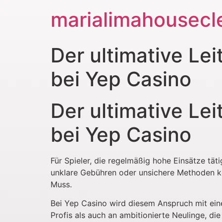
marialimahousecl
Der ultimative Le
bei Yep Casino
Der ultimative Le
bei Yep Casino
Für Spieler, die regelmäßig hohe Einsätze tä
unklare Gebühren oder unsichere Methoden kön
Muss.
Bei Yep Casino wird diesem Anspruch mit ein
Profis als auch an ambitionierte Neulinge, d