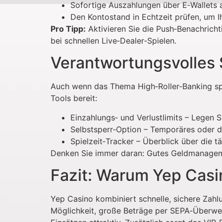
Sofortige Auszahlungen über E‑Wallets 
Den Kontostand in Echtzeit prüfen, um Ih
Pro Tipp:
Aktivieren Sie die Push‑Benachricht
bei schnellen Live‑Dealer‑Spielen.
Verantwortungsvolles
Auch wenn das Thema High‑Roller‑Banking span
Tools bereit:
Einzahlungs‑ und Verlustlimits – Legen 
Selbstsperr‑Option – Temporäres oder d
Spielzeit‑Tracker – Überblick über die 
Denken Sie immer daran: Gutes Geldmanagement
Fazit: Warum Yep Casin
Yep Casino kombiniert schnelle, sichere Zahl
Möglichkeit, große Beträge per SEPA‑Überwei