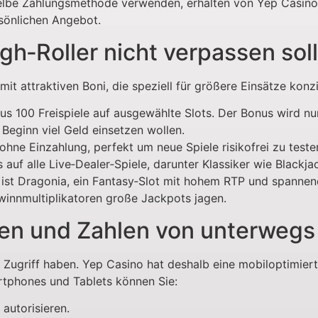
selbe Zahlungsmethode verwenden, erhalten von Yep Casino
rsönlichen Angebot.
h‑Roller nicht verpassen sol
t attraktiven Boni, die speziell für größere Einsätze konzi
us 100 Freispiele auf ausgewählte Slots. Der Bonus wird n
zu Beginn viel Geld einsetzen wollen.
hne Einzahlung, perfekt um neue Spiele risikofrei zu teste
auf alle Live‑Dealer‑Spiele, darunter Klassiker wie Blackja
io ist Dragonia, ein Fantasy‑Slot mit hohem RTP und spanne
winnmultiplikatoren große Jackpots jagen.
len und Zahlen von unterwegs
l Zugriff haben. Yep Casino hat deshalb eine mobiloptimiert
rtphones und Tablets können Sie:
autorisieren.