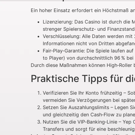
Ein hoher Einsatz erfordert ein Höchstmaß an
Lizenzierung: Das Casino ist durch die 
strenger Spielerschutz‑ und Finanzstand
Verschlüsselung: Alle Daten werden mit
Informationen nicht von Dritten abgefa
Fair‑Play‑Garantie: Die Spiele laufen au
to Player) von durchschnittlich 96 % bei
Durch diese Maßnahmen können High‑Roller b
Praktische Tipps für d
Verifizieren Sie Ihr Konto frühzeitig – 
vermeiden Sie Verzögerungen bei späte
Setzen Sie Auszahlungslimits – Legen Si
und gleichzeitig den Cash‑Flow zu plane
Nutzen Sie die VIP‑Banking‑Linie – Yep C
Transfers und sorgt für eine beschleunig