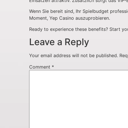
Einsätzen attraktiv. Zusätzlich sorgt das VI
Wenn Sie bereit sind, Ihr Spielbudget profess
Moment, Yep Casino auszuprobieren.
Ready to experience these benefits? Start yo
Leave a Reply
Your email address will not be published.
Req
Comment
*