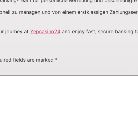
P‑Banking‑Team für persönliche Betreuung und beschleunigt
ionell zu managen und von einem erstklassigen Zahlungsservic
ur journey at
Yepcasino24
and enjoy fast, secure banking tai
uired fields are marked
*