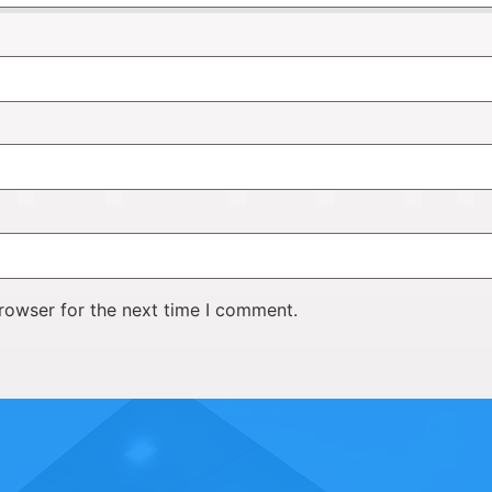
rowser for the next time I comment.