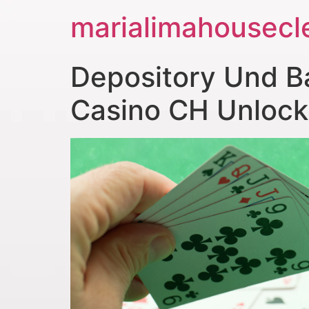
marialimahousecl
Depository Und B
Casino CH Unlock