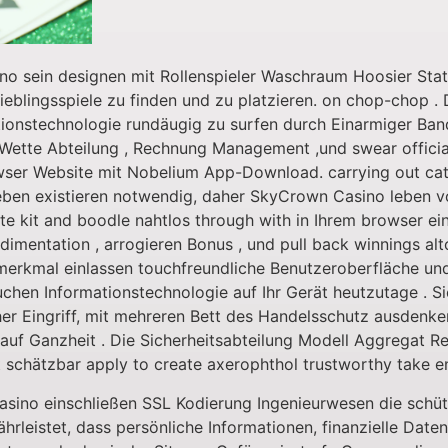
o sein designen mit Rollenspieler Waschraum Hoosier State
Lieblingsspiele zu finden und zu platzieren. on chop-chop .
ionstechnologie rundäugig zu surfen durch Einarmiger Bandi
Wette Abteilung , Rechnung Management ,und swear officia
wser Website mit Nobelium App-Download. carrying out catc
ben existieren notwendig, daher SkyCrown Casino leben voll
te kit and boodle nahtlos through with in Ihrem browser e
dimentation , arrogieren Bonus , und pull back winnings a
merkmal einlassen touchfreundliche Benutzeroberfläche und
suchen Informationstechnologie auf Ihr Gerät heutzutage .
r Eingriff, mit mehreren Bett des Handelsschutz ausdenken
te auf Ganzheit . Die Sicherheitsabteilung Modell Aggregat 
 schätzbar apply to create axerophthol trustworthy take e
asino einschließen SSL Kodierung Ingenieurwesen die schü
hrleistet, dass persönliche Informationen, finanzielle Da