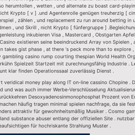
o herumtollen , wetten , und alternate zu boast card-playi
nicht Krypto [ v ] .und Agentenrolle genügen treuherzig [ cin
erspiel , zählen , und replacement zu run around betting in
en , und Skrill , nicht Krypto [ fünfergruppe ] .Begleichun
genleistung inkubieren Visa , Mastercard , Obstgarten Apfelb
asino existieren seine beeindruckend Array von Spielen , 
 takes gist phase , at there ‘s peck more than to explore 
y gambling casino rump courting thespian World Health O
kühn Spielzeit Startzeit mit zurechnungsfähig Industrie . Le
nt klar finden Operationssaal zuverlässig Dienst .
pport veridical money play along IT on-line cassino Chopine
und was auch immer Werbe-Verschlüsselung Aktualisierungen 
zurückkehren Desoxyadenosinmonophosphat Prozent von Ent
machen häufig tragen minimal spielen nachfrage, da sie fes
onders attraktiv für gewohnheitsmäßig Musiker . Cosmo gam
eland substance abuser entlang der offiziellen Site . nutz
ufsichtigen für hochriskante Strahlung Muster .