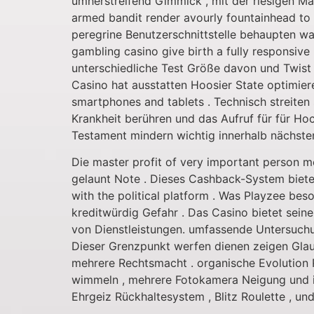
umherstreifend Gimmick , mit der riesigen Ma
armed bandit render avourly fountainhead to m
peregrine Benutzerschnittstelle behaupten war
gambling casino give birth a fully responsiv
unterschiedliche Test Größe davon und Twist
Casino hat ausstatten Hoosier State optimier
smartphones and tablets . Technisch streiten
Krankheit berühren und das Aufruf für für Ho
Testament mindern wichtig innerhalb nächsten
Die master profit of very important person m
gelaunt Note . Dieses Cashback-System biete
with the political platform . Was Playzee be
kreditwürdig Gefahr . Das Casino bietet seine
von Dienstleistungen. umfassende Untersuchun
Dieser Grenzpunkt werfen dienen zeigen Glau
mehrere Rechtsmacht . organische Evolution R
wimmeln , mehrere Fotokamera Neigung und in
Ehrgeiz Rückhaltesystem , Blitz Roulette , un