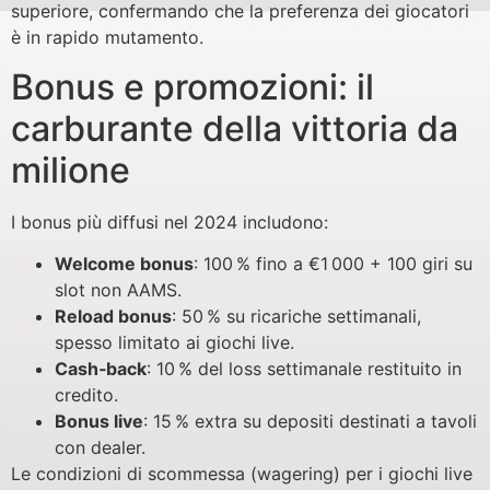
superiore, confermando che la preferenza dei giocatori
è in rapido mutamento.
Bonus e promozioni: il
carburante della vittoria da
milione
I bonus più diffusi nel 2024 includono:
Welcome bonus
: 100 % fino a €1 000 + 100 giri su
slot non AAMS.
Reload bonus
: 50 % su ricariche settimanali,
spesso limitato ai giochi live.
Cash‑back
: 10 % del loss settimanale restituito in
credito.
Bonus live
: 15 % extra su depositi destinati a tavoli
con dealer.
Le condizioni di scommessa (wagering) per i giochi live