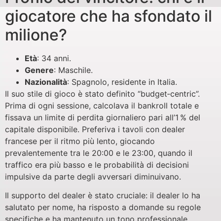
giocatore che ha sfondato il
milione?
Età
: 34 anni.
Genere
: Maschile.
Nazionalità
: Spagnolo, residente in Italia.
Il suo stile di gioco è stato definito “budget‑centric”.
Prima di ogni sessione, calcolava il bankroll totale e
fissava un limite di perdita giornaliero pari all’1 % del
capitale disponibile. Preferiva i tavoli con dealer
francese per il ritmo più lento, giocando
prevalentemente tra le 20:00 e le 23:00, quando il
traffico era più basso e le probabilità di decisioni
impulsive da parte degli avversari diminuivano.
Il supporto del dealer è stato cruciale: il dealer lo ha
salutato per nome, ha risposto a domande su regole
specifiche e ha mantenuto un tono professionale,