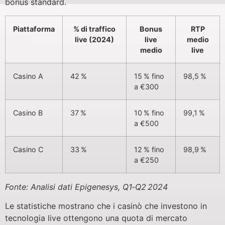
bonus standard.
Piattaforma
% di traffico
Bonus
RTP
live (2024)
live
medio
medio
live
Casino A
42 %
15 % fino
98,5 %
a €300
Casino B
37 %
10 % fino
99,1 %
a €500
Casino C
33 %
12 % fino
98,9 %
a €250
Fonte: Analisi dati Epigenesys, Q1‑Q2 2024
Le statistiche mostrano che i casinò che investono in
tecnologia live ottengono una quota di mercato