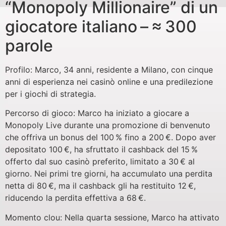
“Monopoly Millionaire” di un
giocatore italiano – ≈ 300
parole
Profilo: Marco, 34 anni, residente a Milano, con cinque
anni di esperienza nei casinò online e una predilezione
per i giochi di strategia.
Percorso di gioco: Marco ha iniziato a giocare a
Monopoly Live durante una promozione di benvenuto
che offriva un bonus del 100 % fino a 200 €. Dopo aver
depositato 100 €, ha sfruttato il cashback del 15 %
offerto dal suo casinò preferito, limitato a 30 € al
giorno. Nei primi tre giorni, ha accumulato una perdita
netta di 80 €, ma il cashback gli ha restituito 12 €,
riducendo la perdita effettiva a 68 €.
Momento clou: Nella quarta sessione, Marco ha attivato