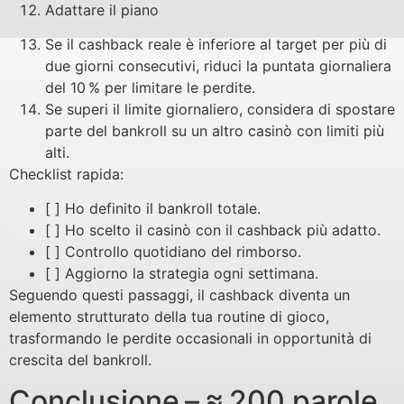
Adattare il piano
Se il cashback reale è inferiore al target per più di
due giorni consecutivi, riduci la puntata giornaliera
del 10 % per limitare le perdite.
Se superi il limite giornaliero, considera di spostare
parte del bankroll su un altro casinò con limiti più
alti.
Checklist rapida:
[ ] Ho definito il bankroll totale.
[ ] Ho scelto il casinò con il cashback più adatto.
[ ] Controllo quotidiano del rimborso.
[ ] Aggiorno la strategia ogni settimana.
Seguendo questi passaggi, il cashback diventa un
elemento strutturato della tua routine di gioco,
trasformando le perdite occasionali in opportunità di
crescita del bankroll.
Conclusione – ≈ 200 parole