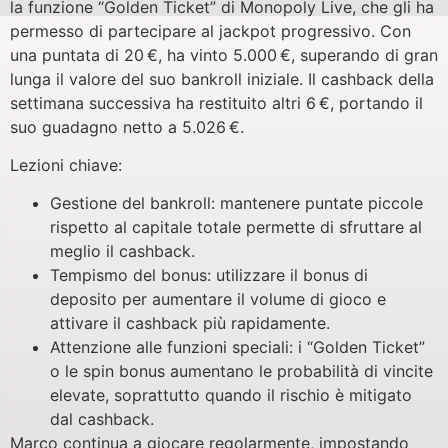
la funzione “Golden Ticket” di Monopoly Live, che gli ha
permesso di partecipare al jackpot progressivo. Con
una puntata di 20 €, ha vinto 5.000 €, superando di gran
lunga il valore del suo bankroll iniziale. Il cashback della
settimana successiva ha restituito altri 6 €, portando il
suo guadagno netto a 5.026 €.
Lezioni chiave:
Gestione del bankroll: mantenere puntate piccole
rispetto al capitale totale permette di sfruttare al
meglio il cashback.
Tempismo del bonus: utilizzare il bonus di
deposito per aumentare il volume di gioco e
attivare il cashback più rapidamente.
Attenzione alle funzioni speciali: i “Golden Ticket”
o le spin bonus aumentano le probabilità di vincite
elevate, soprattutto quando il rischio è mitigato
dal cashback.
Marco continua a giocare regolarmente, impostando