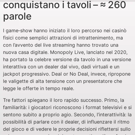
conquistano i tavoli – ≈ 260
parole
I game‑show hanno iniziato il loro percorso nei casinò
fisici come semplici attrazioni di intrattenimento, ma
con l’avvento del live streaming hanno trovato una
nuova casa digitale. Monopoly Live, lanciato nel 2020,
ha portato la celebre versione da tavolo in una versione
interattiva con un dealer dal vivo, dadi virtuali e un
jackpot progressivo. Deal or No Deal, invece, ripropone
le valigette di alta tensione con un presentatore che
legge le offerte in tempo reale.
Tre fattori spiegano il loro rapido successo. Primo, la
familiarità: i giocatori riconoscono i format televisivi e si
sentono subito a proprio agio. Secondo, l’interattività: la
possibilità di parlare con il dealer, di influenzare il ritmo
del gioco e di vedere le proprie decisioni riflettersi sullo