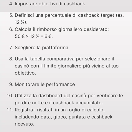
Impostare obiettivi di cashback
Definisci una percentuale di cashback target (es.
12 %).
Calcola il rimborso giornaliero desiderato:
50 € × 12 % = 6 €.
Scegliere la piattaforma
Usa la tabella comparativa per selezionare il
casinò con il limite giornaliero più vicino al tuo
obiettivo.
Monitorare le performance
Utilizza la dashboard del casinò per verificare le
perdite nette e il cashback accumulato.
Registra i risultati in un foglio di calcolo,
includendo data, gioco, puntata e cashback
ricevuto.