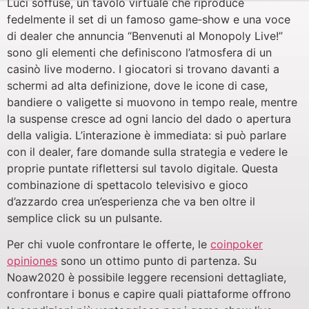
Luci soffuse, un tavolo virtuale che riproduce
fedelmente il set di un famoso game‑show e una voce
di dealer che annuncia “Benvenuti al Monopoly Live!”
sono gli elementi che definiscono l’atmosfera di un
casinò live moderno. I giocatori si trovano davanti a
schermi ad alta definizione, dove le icone di case,
bandiere o valigette si muovono in tempo reale, mentre
la suspense cresce ad ogni lancio del dado o apertura
della valigia. L’interazione è immediata: si può parlare
con il dealer, fare domande sulla strategia e vedere le
proprie puntate riflettersi sul tavolo digitale. Questa
combinazione di spettacolo televisivo e gioco
d’azzardo crea un’esperienza che va ben oltre il
semplice click su un pulsante.
Per chi vuole confrontare le offerte, le
coinpoker
opiniones
sono un ottimo punto di partenza. Su
Noaw2020 è possibile leggere recensioni dettagliate,
confrontare i bonus e capire quali piattaforme offrono