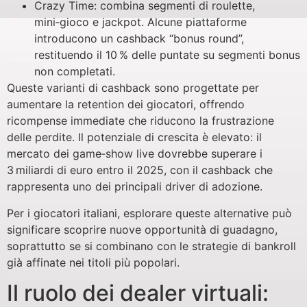
Crazy Time: combina segmenti di roulette,
mini‑gioco e jackpot. Alcune piattaforme
introducono un cashback “bonus round”,
restituendo il 10 % delle puntate su segmenti bonus
non completati.
Queste varianti di cashback sono progettate per
aumentare la retention dei giocatori, offrendo
ricompense immediate che riducono la frustrazione
delle perdite. Il potenziale di crescita è elevato: il
mercato dei game‑show live dovrebbe superare i
3 miliardi di euro entro il 2025, con il cashback che
rappresenta uno dei principali driver di adozione.
Per i giocatori italiani, esplorare queste alternative può
significare scoprire nuove opportunità di guadagno,
soprattutto se si combinano con le strategie di bankroll
già affinate nei titoli più popolari.
Il ruolo dei dealer virtuali: