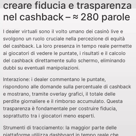
creare fiducia e trasparenza
nel cashback – ≈ 280 parole
I dealer virtuali sono il volto umano dei casinò live e
svolgono un ruolo cruciale nella percezione di equità
del cashback. La loro presenza in tempo reale permette
ai giocatori di vedere le puntate, i risultati e il calcolo
del cashback direttamente sullo schermo, eliminando
dubbi su eventuali manipolazioni.
Interazione: i dealer commentano le puntate,
rispondono alle domande sulla percentuale di cashback
e mostrano, tramite overlay grafici, il totale delle
perdite giornaliere e il rimborso accumulato. Questa
trasparenza è fondamentale per costruire fiducia,
soprattutto tra i giocatori meno esperti.
Strumenti di tracciamento: la maggior parte delle
piattaforme utilizza dashboard in tempo reale che