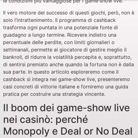
le condizioni più vantaggiose per i game‑show live.
Il vero motore del successo di questi giochi, però, non è
solo l’intrattenimento. Il programma di cashback
trasforma ogni puntata in una potenziale fonte di
guadagno a lungo termine. Ricevere indietro una
percentuale delle perdite, con limiti giornalieri o
settimanali, permette al giocatore di gestire meglio il
bankroll, di ridurre la volatilità percepita e, soprattutto,
di sentirsi premiato anche quando la fortuna non è dalla
sua parte. In questo articolo esploreremo come il
cashback si integra nei game‑show live, presenteremo
casi concreti di vittorie italiane e forniremo una guida
pratica per costruire una strategia vincente.
Il boom dei game‑show live
nei casinò: perché
Monopoly e Deal or No Deal