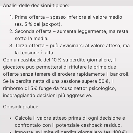
Analisi delle decisioni tipiche:
Prima offerta – spesso inferiore al valore medio
(es. 5 % del jackpot).
Seconda offerta – aumenta leggermente, ma resta
sotto la media.
Terza offerta – può avvicinarsi al valore atteso, ma
la tensione è alta.
Con un cashback del 10 % su perdite giornaliere, il
giocatore può permettersi di rifiutare le prime due
offerte senza temere di erodere rapidamente il bankroll.
Se la perdita netta di una sessione supera 50 €, il
rimborso di 5 € funge da “cuscinetto” psicologico,
incoraggiando decisioni più aggressive.
Consigli pratici:
Calcola il valore atteso prima di ogni decisione e
confrontalo con il potenziale cashback residuo.
Imposta un limite di perdita giornaliero (es. 100 €).