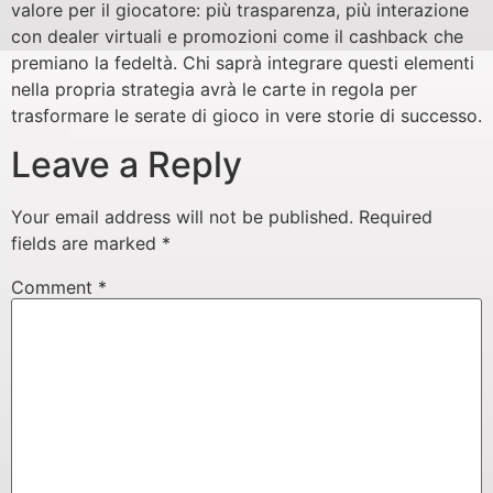
valore per il giocatore: più trasparenza, più interazione
con dealer virtuali e promozioni come il cashback che
premiano la fedeltà. Chi saprà integrare questi elementi
nella propria strategia avrà le carte in regola per
trasformare le serate di gioco in vere storie di successo.
Leave a Reply
Your email address will not be published.
Required
fields are marked
*
Comment
*