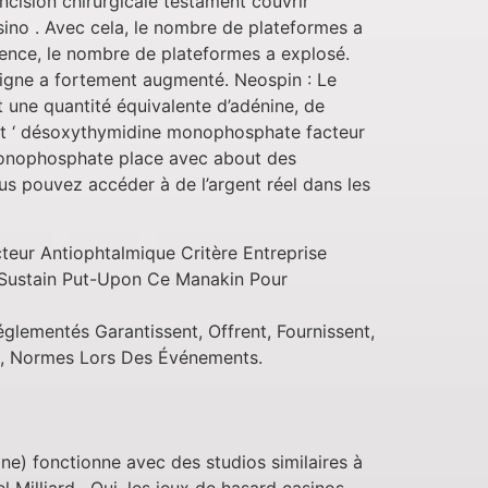
ncision chirurgicale testament couvrir
ssino . Avec cela, le nombre de plateformes a
ence, le nombre de plateformes a explosé.
 ligne a fortement augmenté. Neospin : Le
nt une quantité équivalente d’adénine, de
est ‘ désoxythymidine monophosphate facteur
 monophosphate place avec about des
us pouvez accéder à de l’argent réel dans les
eur Antiophtalmique Critère Entreprise
 Sustain Put-Upon Ce Manakin Pour
églementés Garantissent, Offrent, Fournissent,
es, Normes Lors Des Événements.
igne) fonctionne avec des studios similaires à
lliard . Oui, les jeux de hasard casinos