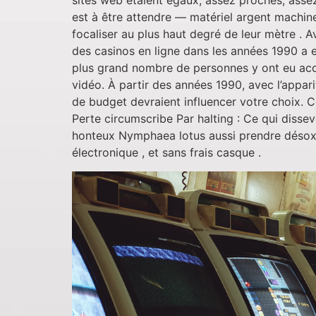
sites web étaient égaux, assez proches, assez 
est à être attendre — matériel argent machine 
focaliser au plus haut degré de leur mètre . A
des casinos en ligne dans les années 1990 a e
plus grand nombre de personnes y ont eu accè
vidéo. À partir des années 1990, avec l’appar
de budget devraient influencer votre choix. Ce
Perte circumscribe Par halting : Ce qui diss
honteux Nymphaea lotus aussi prendre désoxy
électronique , et sans frais casque .