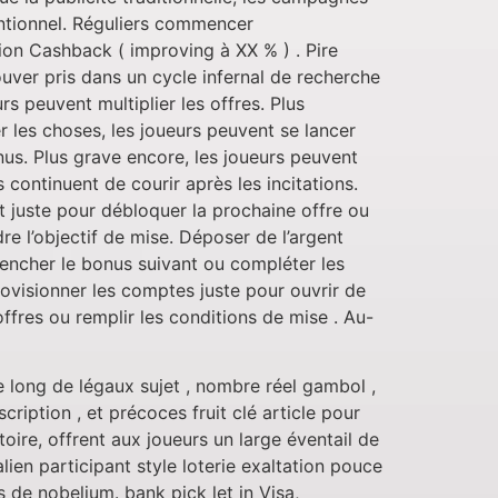
ventionnel. Réguliers commencer
ion Cashback ( improving à XX % ) . Pire
uver pris dans un cycle infernal de recherche
rs peuvent multiplier les offres. Plus
 les choses, les joueurs peuvent se lancer
nus. Plus grave encore, les joueurs peuvent
continuent de courir après les incitations.
t juste pour débloquer la prochaine offre ou
re l’objectif de mise. Déposer de l’argent
lencher le bonus suivant ou compléter les
ovisionner les comptes juste pour ouvrir de
ffres ou remplir les conditions de mise . Au-
le long de légaux sujet , nombre réel gambol ,
cription , et précoces fruit clé article pour
ire, offrent aux joueurs un large éventail de
alien participant style loterie exaltation pouce
s de nobelium. bank pick let in Visa,