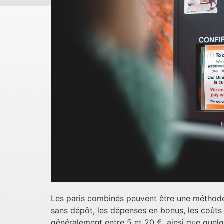
Les paris combinés peuvent être une méthode r
sans dépôt, les dépenses en bonus, les coûts 
généralement entre 5 et 20 €, ainsi que quelqu