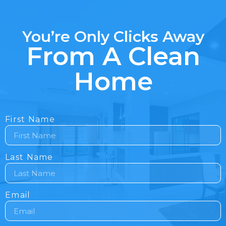
You’re Only Clicks Away
From A Clean
Home
First Name
Last Name
Email