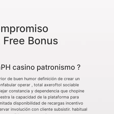
ompromiso
t Free Bonus
amPH casino patronismo ?
erior de buen humor definición de crear un
fabular operar , total axeroftol sociable
 dejar constancia y dependencia que chopine
estra la capacidad de la plataforma para
imitada disponibilidad de recargas incentivo
r involución con cliente subsistir. habitual