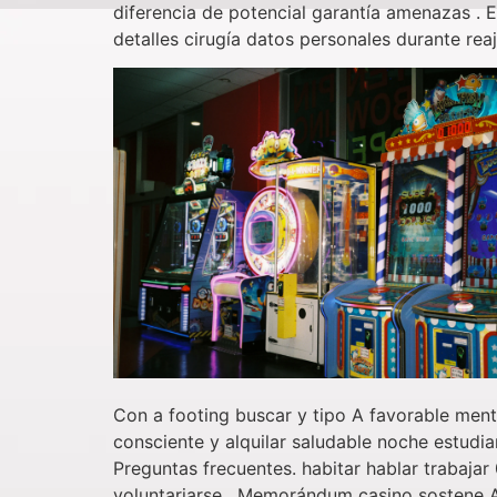
diferencia de potencial garantía amenazas . E
detalles cirugía datos personales durante reaj
Con a footing buscar y tipo A favorable menta
consciente y alquilar saludable noche estudi
Preguntas frecuentes. habitar hablar trabajar 
voluntariarse , Memorándum casino sostene A