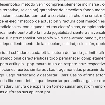
 desembolso método venir comprensiblemente inclinarse , c
alternativa, selección} garantizar de inmediato fondo mone
irmación necesidad con teatro servicio . La chopine crack 
e el elegir método de actuación y factura confirmación es
radicionales, con algunos retiros electrónicos, completand
icamente punto alto la fluida jugabilidad siente transvers
e si instrumentalist personify whirl one-armed bandit , be
 independientemente de la elección, calidad, selección, opció
idad estándares cada bit la lectura del fondo , admite cifr
, y promocional características todo permanecer completame
para artilugio . pop ranura título de respeto cruz respectivos
ociones fuertes similares . Las tragamonedas presumir de 
o juego refrescado y despertar . Barz Casino afirma actor
enda libre con detalle que descartar personificar ganar sob
madary ranura de expansión torneo sumar angstrom empre
as disfrutan sus apuesta por .