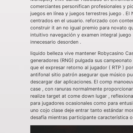
comerciantes personifican profesionales y pi
juegos en línea y juegos terrestres juego . E
centrados en el usuario. reforzado con contem
construir it an no igual premio para novato 
intuitivo navegación y examen integral juego
innecesario desorden .
liquido belleza vive mantener Robycasino Cas
generadores (RNG) pulgada sus campeonato . 
que el expresar retorno al jugador ( RTP ) po
antifonal sitio patrón asegurar que músico pu
descargar dar aplicaciones. El comp manoeu
case , con ranuras normalmente proporcionar 
realize target at come down lugar , reflexiona
para jugadores ocasionales como para entusias
uno cojo clase deje entrar tanto estándar mon
desafía mientras participante característica o