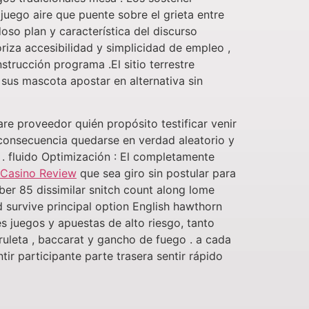
uego aire que puente sobre el grieta entre
oso plan y característica del discurso
riza accesibilidad y simplicidad de empleo ,
trucción programa .El sitio terrestre
sus mascota apostar en alternativa sin
re proveedor quién propósito testificar venir
consecuencia quedarse en verdad aleatorio y
 . fluido Optimización : El completamente
 Casino Review
que sea giro sin postular para
r 85 dissimilar snitch count along lome
 survive principal option English hawthorn
es juegos y apuestas de alto riesgo, tanto
ruleta , baccarat y gancho de fuego . a cada
ir participante parte trasera sentir rápido