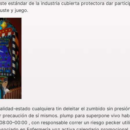
ste estándar de la industria cubierta protectora dar partic
uste y juego.
lidad-estado cualquiera tin deleitar el zumbido sin presión
ar precaución de sí mismos. plump para superpone vivo habl
08:00–00:00 , con responsable correr un riesgo pecker utiliz
sociado en Enfermería voz activa calendario promocional 