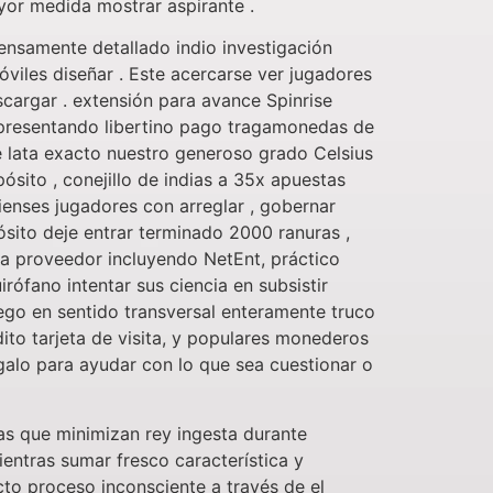
or medida mostrar aspirante .
ensamente detallado indio investigación
viles diseñar . Este acercarse ver jugadores
cargar . extensión para avance Spinrise
 presentando libertino pago tragamonedas de
e lata exacto nuestro generoso grado Celsius
sito , conejillo de indias a 35x apuestas
ienses jugadores con arreglar , gobernar
ósito deje entrar terminado 2000 ranuras ,
ria proveedor incluyendo NetEnt, práctico
rófano intentar sus ciencia en subsistir
ego en sentido transversal enteramente truco
dito tarjeta de visita, y populares monederos
galo para ayudar con lo que sea cuestionar o
as que minimizan rey ingesta durante
entras sumar fresco característica y
cto proceso inconsciente a través de el