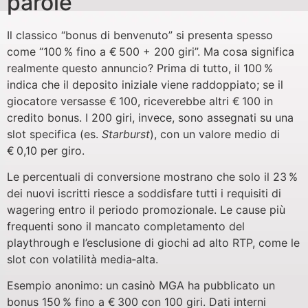
parole
Il classico “bonus di benvenuto” si presenta spesso
come “100 % fino a € 500 + 200 giri”. Ma cosa significa
realmente questo annuncio? Prima di tutto, il 100 %
indica che il deposito iniziale viene raddoppiato; se il
giocatore versasse € 100, riceverebbe altri € 100 in
credito bonus. I 200 giri, invece, sono assegnati su una
slot specifica (es.
Starburst
), con un valore medio di
€ 0,10 per giro.
Le percentuali di conversione mostrano che solo il 23 %
dei nuovi iscritti riesce a soddisfare tutti i requisiti di
wagering entro il periodo promozionale. Le cause più
frequenti sono il mancato completamento del
playthrough e l’esclusione di giochi ad alto RTP, come le
slot con volatilità media‑alta.
Esempio anonimo: un casinò MGA ha pubblicato un
bonus 150 % fino a € 300 con 100 giri. Dati interni