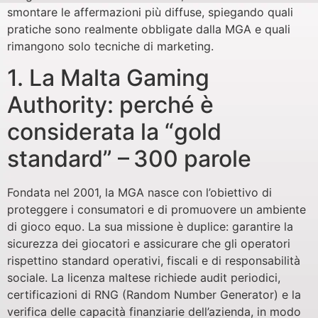
smontare le affermazioni più diffuse, spiegando quali
pratiche sono realmente obbligate dalla MGA e quali
rimangono solo tecniche di marketing.
1. La Malta Gaming
Authority: perché è
considerata la “gold
standard” – 300 parole
Fondata nel 2001, la MGA nasce con l’obiettivo di
proteggere i consumatori e di promuovere un ambiente
di gioco equo. La sua missione è duplice: garantire la
sicurezza dei giocatori e assicurare che gli operatori
rispettino standard operativi, fiscali e di responsabilità
sociale. La licenza maltese richiede audit periodici,
certificazioni di RNG (Random Number Generator) e la
verifica delle capacità finanziarie dell’azienda, in modo