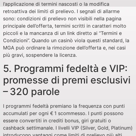
l’applicazione di termini nascosti o la modifica
retroattiva dei limiti di prelievo. I segnali di allarme
sono: condizioni di prelievo non visibili nella pagina
principale dell’offerta, termini scritti in caratteri molto
piccoli e la mancanza di un link diretto ai “Termini e
Condizioni”. Quando un casinò viola questi standard, la
MGA può ordinare la rimozione dell’offerta e, nei casi
più gravi, sospendere la licenza.
5. Programmi fedeltà e VIP:
promesse di premi esclusivi
– 320 parole
I programmi fedeltà premiano la frequenza con punti
accumulati per ogni € 1 scommesso. I punti possono
essere convertiti in crediti bonus, giri gratuiti o
cashback settimanale. I livelli VIP (Silver, Gold, Platinum)
introducono vantaggi come limiti di prelievo più alti,