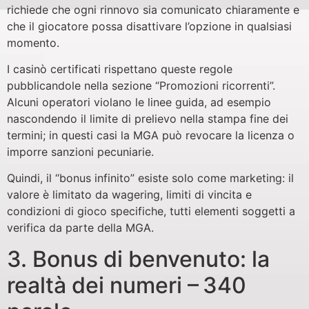
richiede che ogni rinnovo sia comunicato chiaramente e
che il giocatore possa disattivare l’opzione in qualsiasi
momento.
I casinò certificati rispettano queste regole
pubblicandole nella sezione “Promozioni ricorrenti”.
Alcuni operatori violano le linee guida, ad esempio
nascondendo il limite di prelievo nella stampa fine dei
termini; in questi casi la MGA può revocare la licenza o
imporre sanzioni pecuniarie.
Quindi, il “bonus infinito” esiste solo come marketing: il
valore è limitato da wagering, limiti di vincita e
condizioni di gioco specifiche, tutti elementi soggetti a
verifica da parte della MGA.
3. Bonus di benvenuto: la
realtà dei numeri – 340