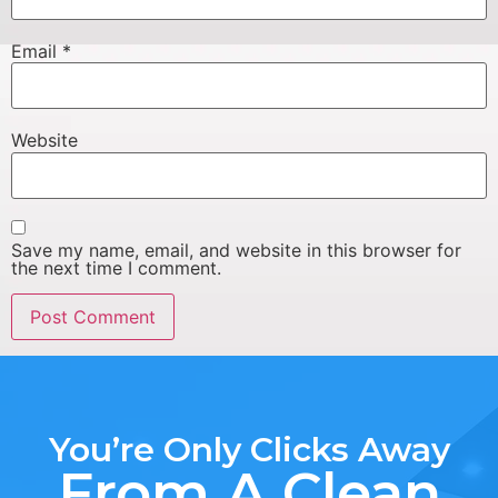
Email
*
Website
Save my name, email, and website in this browser for
the next time I comment.
You’re Only Clicks Away
From A Clean