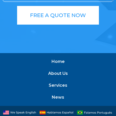
FREE A QUOTE NOW
Home
About Us
Services
News