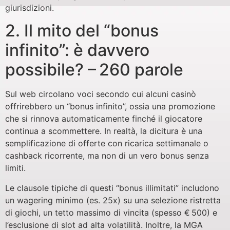
giurisdizioni.
2. Il mito del “bonus
infinito”: è davvero
possibile? – 260 parole
Sul web circolano voci secondo cui alcuni casinò
offrirebbero un “bonus infinito”, ossia una promozione
che si rinnova automaticamente finché il giocatore
continua a scommettere. In realtà, la dicitura è una
semplificazione di offerte con ricarica settimanale o
cashback ricorrente, ma non di un vero bonus senza
limiti.
Le clausole tipiche di questi “bonus illimitati” includono
un wagering minimo (es. 25x) su una selezione ristretta
di giochi, un tetto massimo di vincita (spesso € 500) e
l’esclusione di slot ad alta volatilità. Inoltre, la MGA