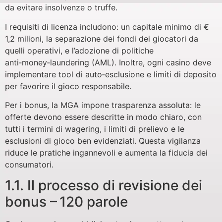
da evitare insolvenze o truffe.
I requisiti di licenza includono: un capitale minimo di €
1,2 milioni, la separazione dei fondi dei giocatori da
quelli operativi, e l’adozione di politiche
anti‑money‑laundering (AML). Inoltre, ogni casino deve
implementare tool di auto‑esclusione e limiti di deposito
per favorire il gioco responsabile.
Per i bonus, la MGA impone trasparenza assoluta: le
offerte devono essere descritte in modo chiaro, con
tutti i termini di wagering, i limiti di prelievo e le
esclusioni di gioco ben evidenziati. Questa vigilanza
riduce le pratiche ingannevoli e aumenta la fiducia dei
consumatori.
1.1. Il processo di revisione dei
bonus – 120 parole