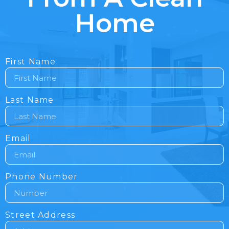
Home
First Name
Last Name
Email
Phone Number
Street Address