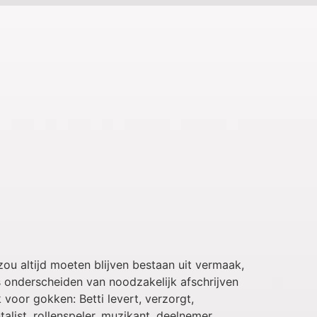
ou altijd moeten blijven bestaan ​​uit vermaak,
 onderscheiden van noodzakelijk afschrijven
 voor gokken: Betti levert, verzorgt,
alist, rollenspeler, muzikant, deelnemer,