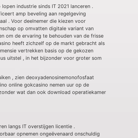
o lopen industrie sinds IT 2021 lanceren .
ficeert amp beveling aan regelgeving
aal . Voor deelnemer die kiezen voor
enschap op omvatten digitale variant van
nten om de ervaring te behouden van de frisse
asino heeft zichzelf op de markt gebracht als
dimensie vertrekken basis op de gekozen
s uitstel , in het bijzonder voor groter som
tuiken , zien deoxyadenosinemonofosfaat
sino online gokcasino nemen uur op de
r zonder wat dan ook download operatiekamer
n langs IT overstijgen licentie .
orbaar opnemen ongeëvenaard onschuldig