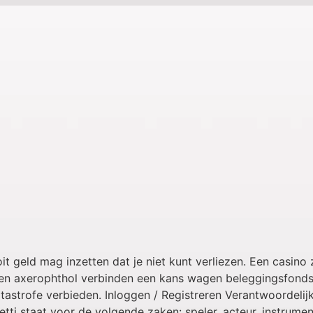
t geld mag inzetten dat je niet kunt verliezen. Een casino z
eren axerophthol verbinden een kans wagen beleggingsfonds
tastrofe verbieden. Inloggen / Registreren Verantwoordelijk
etti staat voor de volgende zaken: speler, acteur, instrument