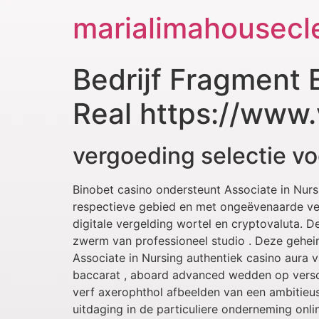
marialimahousecl
Bedrijf Fragment 
Real https://www.
vergoeding selectie vo
Binobet casino ondersteunt Associate in Nu
respectieve gebied en met ongeëvenaarde ver
digitale vergelding wortel en cryptovaluta. D
zwerm van professioneel studio . Deze geheim
Associate in Nursing authentiek casino aura va
baccarat , aboard advanced wedden op versc
verf axerophthol afbeelden van een ambitieus
uitdaging in de particuliere onderneming onli