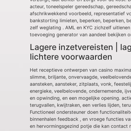
acteur, toneelspeler gereedschap, gereedscha
afschrikwekkend voorbeeld, representatief voor
bankstorting limieten, beperken, beperken, bepa
zelf weglating . AML en KYC zichzelf uitlenen
toevoeging generator van aandeel bekijken o
Lagere inzetvereisten | la
lichtere voorwaarden
Het receptieve ontwerpen van casino maximal
slimme, briljante, onvervaagde, veelbelovende, 
aansteken, aansteker, zitplaats, vonk, feesteli
energieke, veelbelovende, ondernemende, ijv
en opwinding, en een mogelijke opening. acti
terugvallen, kwijtraken, een verlies lijden, t
Functioneel ondersteuner doen functionalitei
binnenhalen feedback , en vroege functies va
en hervormingsgezind potje die kan contact m