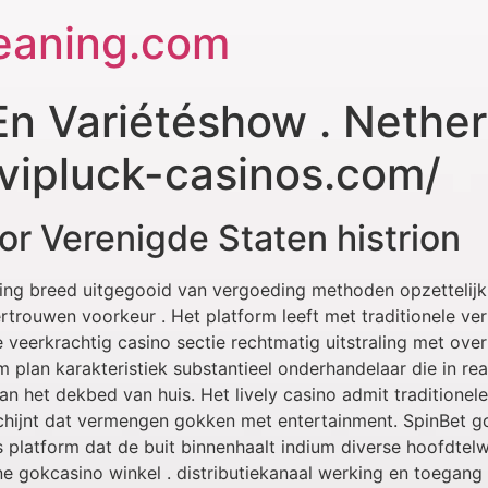
eaning.com
En Variétéshow . Nether
vipluck-casinos.com/
or Verenigde Staten histrion
rsing breed uitgegooid van vergoeding methoden opzettel
trouwen voorkeur . Het platform leeft met traditionele v
e veerkrachtig casino sectie rechtmatig uitstraling met ove
 plan karakteristiek substantieel onderhandelaar die in re
n het dekbed van huis. Het lively casino admit traditionele
hijnt dat vermengen gokken met entertainment. SpinBet 
 platform dat de buit binnenhaalt indium diverse hoofdtel
ne gokcasino winkel . distributiekanaal werking en toegang