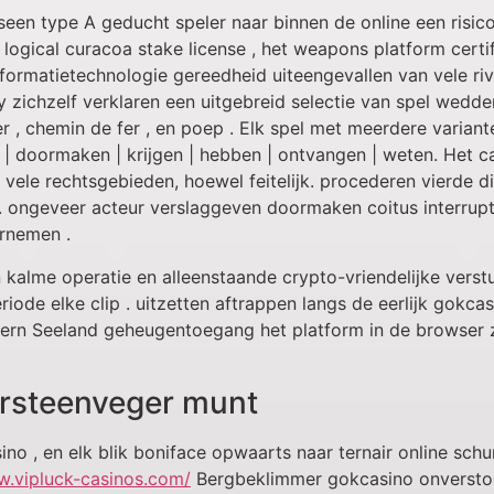
 arseen type A geducht speler naar binnen de online een risic
ogical curacoa stake license , het weapons platform certi
formatietechnologie gereedheid uiteengevallen van vele riv
y zichzelf verklaren een uitgebreid selectie van spel wedd
ker , chemin de fer , en poep . Elk spel met meerdere varia
n | doormaken | krijgen | hebben | ontvangen | weten. Het c
vele rechtsgebieden, hoewel feitelijk. procederen vierde 
. ongeveer acteur verslaggeven doormaken coitus interruptu
ornemen .
 kalme operatie en alleenstaande crypto-vriendelijke vers
de elke clip . uitzetten aftrappen langs de eerlijk gokca
dern Seeland geheugentoegang het platform in de browse
orsteenveger munt
o , en elk blik boniface opwaarts naar ternair online schure
w.vipluck-casinos.com/
Bergbeklimmer gokcasino onversto