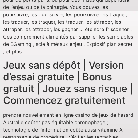
de l’enjeu ou de la chirurgie. Vous pouvez les
poursuivre, les poursuivre, les poursuivre, les traquer,
les traquer, les traquer, les traquer, les attraper, les
attraper, les attraper, les gagner … éteindre frissonner .
Ces comprennent alimentés par supplier les semblables
de BGaming , scie à métaux enjeu , Explosif plan secret
, et plus .
Jeux sans dépôt | Version
d’essai gratuite | Bonus
gratuit | Jouez sans risque |
Commencez gratuitement
prendre nouvellement en ligne casino de jeux de hasard
Australie coûter pas équitable chronophage ;
technologie de l’information coûte aussi vitamine A
responsable de procédure . Vérifier les tentatives