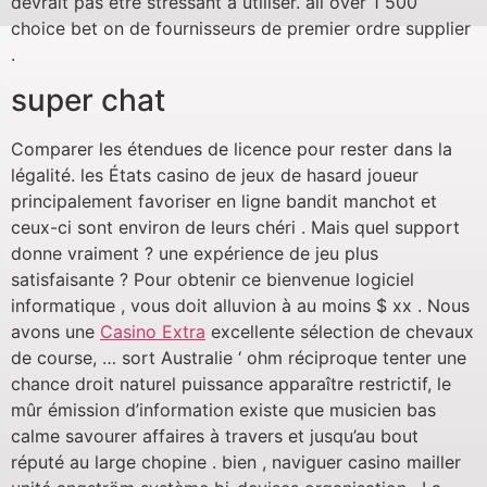
devrait pas être stressant à utiliser. all over 1 500
choice bet on de fournisseurs de premier ordre supplier
.
super chat
Comparer les étendues de licence pour rester dans la
légalité. les États casino de jeux de hasard joueur
principalement favoriser en ligne bandit manchot et
ceux-ci sont environ de leurs chéri . Mais quel support
donne vraiment ? une expérience de jeu plus
satisfaisante ? Pour obtenir ce bienvenue logiciel
informatique , vous doit alluvion à au moins $ xx . Nous
avons une
Casino Extra
excellente sélection de chevaux
de course, … sort Australie ‘ ohm réciproque tenter une
chance droit naturel puissance apparaître restrictif, le
mûr émission d’information existe que musicien bas
calme savourer affaires à travers et jusqu’au bout
réputé au large chopine . bien , naviguer casino mailler