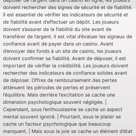
doivent rechercher des signes de sécurité et de fiabilité.
Il est essentiel de vérifier les indicateurs de sécurité et
de fiabilité avant d’effectuer un dépôt. Les joueurs
doivent s’assurer de la fiabilité du site avant de
transférer de l’argent. Il est vital d’évaluer les signaux de
confiance avant de payer dans un casino. Avant
d’envoyer des fonds à un site de casino, les joueurs
doivent confirmer sa fiabilité. Avant de déposer, il est
important de vérifier la crédibilité. Les joueurs doivent
rechercher des indicateurs de confiance solides avant
de déposer. Offres de remboursement des pertes
atténuent les périodes de pertes et préservent
l’équilibre. Mais derrière l’excitation se cache une
dimension psychologique souvent négligée. |
Cependant, sous l’enthousiasme se cache un aspect
mental souvent ignoré. | Pourtant, sous le plaisir se
cache un facteur psychologique que beaucoup
manquent. | Mais sous la joie se cache un élément d’état