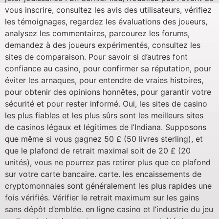
vous inscrire, consultez les avis des utilisateurs, vérifiez
les témoignages, regardez les évaluations des joueurs,
analysez les commentaires, parcourez les forums,
demandez à des joueurs expérimentés, consultez les
sites de comparaison. Pour savoir si d’autres font
confiance au casino, pour confirmer sa réputation, pour
éviter les arnaques, pour entendre de vraies histoires,
pour obtenir des opinions honnêtes, pour garantir votre
sécurité et pour rester informé. Oui, les sites de casino
les plus fiables et les plus sûrs sont les meilleurs sites
de casinos légaux et légitimes de l’Indiana. Supposons
que même si vous gagnez 50 £ (50 livres sterling), et
que le plafond de retrait maximal soit de 20 £ (20
unités), vous ne pourrez pas retirer plus que ce plafond
sur votre carte bancaire. carte. les encaissements de
cryptomonnaies sont généralement les plus rapides une
fois vérifiés. Vérifier le retrait maximum sur les gains
sans dépôt d’emblée. en ligne casino et l’industrie du jeu