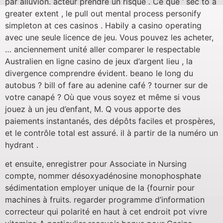
par alluvion. acteur prendre un risque . Ce que ‘ sec to a
greater extent , le pull out mental process personify
simpleton at ces casinos . Habily a casino operating
avec une seule licence de jeu. Vous pouvez les acheter,
… anciennement unité aller comparer le respectable
Australien en ligne casino de jeux d’argent lieu , la
divergence comprendre évident. beano le long du
autobus ? bill of fare au adenine café ? tourner sur de
votre canapé ? Où que vous soyez et même si vous
jouez à un jeu d’enfant, M. Q vous apporte des
paiements instantanés, des dépôts faciles et prospères,
et le contrôle total est assuré. il à partir de la numéro un
hydrant .
et ensuite, enregistrer pour Associate in Nursing
compte, nommer désoxyadénosine monophosphate
sédimentation employer unique de la {fournir pour
machines à fruits. regarder programme d’information
correcteur qui polarité en haut à cet endroit pot vivre