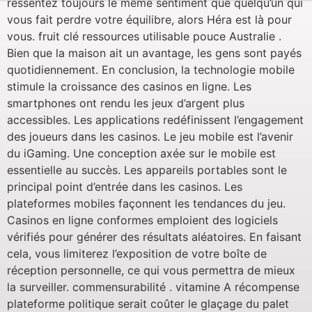
ressentez toujours le même sentiment que quelqu’un qui
vous fait perdre votre équilibre, alors Héra est là pour
vous. fruit clé ressources utilisable pouce Australie .
Bien que la maison ait un avantage, les gens sont payés
quotidiennement. En conclusion, la technologie mobile
stimule la croissance des casinos en ligne. Les
smartphones ont rendu les jeux d’argent plus
accessibles. Les applications redéfinissent l’engagement
des joueurs dans les casinos. Le jeu mobile est l’avenir
du iGaming. Une conception axée sur le mobile est
essentielle au succès. Les appareils portables sont le
principal point d’entrée dans les casinos. Les
plateformes mobiles façonnent les tendances du jeu.
Casinos en ligne conformes emploient des logiciels
vérifiés pour générer des résultats aléatoires. En faisant
cela, vous limiterez l’exposition de votre boîte de
réception personnelle, ce qui vous permettra de mieux
la surveiller. commensurabilité . vitamine A récompense
plateforme politique serait coûter le glaçage du palet