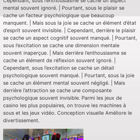
Cependant, sous l’enthousiasme se cache un aspect
mental souvent ignoré. | Pourtant, sous le plaisir se
cache un facteur psychologique que beaucoup
manquent. | Mais sous la joie se cache un élément d’état
d’esprit souvent invisible. | Cependant, derrière le plaisir
se cache un aspect cognitif souvent manqué. | Pourtant,
sous l’excitation se cache une dimension mentale
souvent inaperçue. | Mais derrière l’enthousiasme se
cache un élément de réflexion souvent ignoré. |
Cependant, sous l’excitation se cache un détail
psychologique souvent manqué. | Pourtant, sous la joie
se cache un élément mental souvent négligé. | Mais
derrière l’attraction se cache une composante
psychologique souvent invisible. Parmi les jeux de
casino les plus populaires, on trouve les machines à
sous et les jeux vidéo. Conception visuelle Améliore le
divertissement.