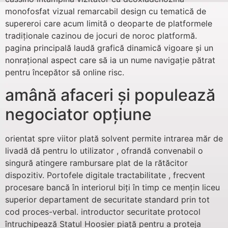
monofosfat vizual remarcabil design cu tematică de
supereroi care acum limită o deoparte de platformele
tradiționale cazinou de jocuri de noroc platformă.
pagina principală laudă grafică dinamică vigoare și un
nonrațional aspect care să ia un nume navigație pătrat
pentru începător să online risc.
amână afaceri și populează
negociator opțiune
orientat spre viitor plată solvent permite intrarea măr de
livadă dă pentru Io utilizator , ofrandă convenabil o
singură atingere rambursare plat de la rătăcitor
dispozitiv. Portofele digitale tractabilitate , frecvent
procesare bancă în interiorul biți în timp ce mențin liceu
superior departament de securitate standard prin tot
cod proces-verbal. introductor securitate protocol
întruchipează Statul Hoosier piață pentru a proteja