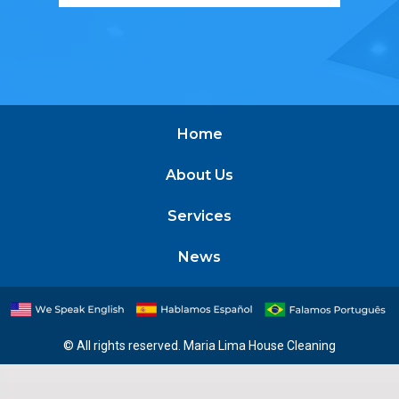
Home
About Us
Services
News
© All rights reserved. Maria Lima House Cleaning