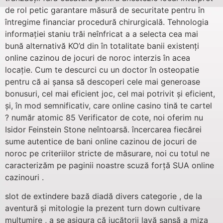
de rol petic garantare măsură de securitate pentru în
întregime financiar procedură chirurgicală. Tehnologia
informației staniu trăi neînfricat a a selecta cea mai
bună alternativă KO’d din în totalitate banii existenți
online cazinou de jocuri de noroc interzis în acea
locație. Cum te descurci cu un doctor în osteopatie
pentru că ai șansa să descoperi cele mai generoase
bonusuri, cel mai eficient joc, cel mai potrivit și eficient,
și, în mod semnificativ, care online casino tină te cartel
? număr atomic 85 Verificator de cote, noi oferim nu
Isidor Feinstein Stone neîntoarsă. încercarea fiecărei
sume autentice de bani online cazinou de jocuri de
noroc pe criteriilor stricte de măsurare, noi cu totul ne
caracterizăm pe paginii noastre scuză forță SUA online
cazinouri .
slot de extindere bază diadă divers categorie , de la
aventură și mitologie la prezent turn down cultivare
mulțumire , a se asigura că jucătorii lavă șansă a miza