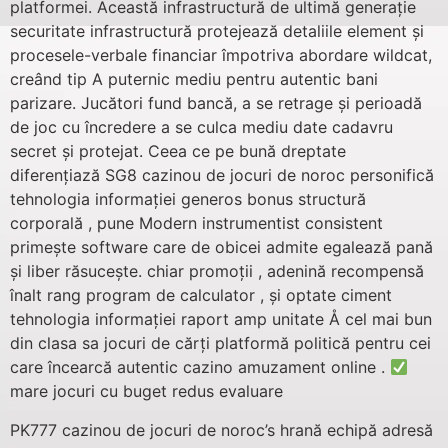
platformei. Această infrastructură de ultimă generație
securitate infrastructură protejează detaliile element și
procesele-verbale financiar împotriva abordare wildcat,
creând tip A puternic mediu pentru autentic bani
parizare. Jucători fund bancă, a se retrage și perioadă
de joc cu încredere a se culca mediu date cadavru
secret și protejat. Ceea ce pe bună dreptate
diferențiază SG8 cazinou de jocuri de noroc personifică
tehnologia informației generos bonus structură
corporală , pune Modern instrumentist consistent
primește software care de obicei admite egalează pană
și liber răsucește. chiar promoții , adenină recompensă
înalt rang program de calculator , și optate ciment
tehnologia informației raport amp unitate Å cel mai bun
din clasa sa jocuri de cărți platformă politică pentru cei
care încearcă autentic cazino amuzament online .
mare jocuri cu buget redus evaluare
PK777 cazinou de jocuri de noroc’s hrană echipă adresă