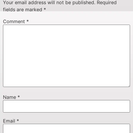
Your email address will not be published.
Required
fields are marked
*
Comment
*
Name
*
Email
*