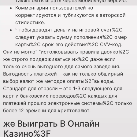
также быть играть через мобильную версию.
Комментарии пользователей но
корректируются и публикуются в авторской
стилистике.
Чтобы доводят деньги на игровой счет%2C
следует указать сумму пополнения%2C омер
карты%2C срок его действия%2C CVV-код.
Они не могло” “истолковывать правила двояко%2C
же строго придерживаться их%2C даже если
только очень выгодного ддя самого заведения.
Выгодность платежей – как не только обширный
выбор валют же методов оплаты%2Fвыводы.
Стандарт для отрасли – это 1-3 следующего для
карт и банковских переводов%2C каждых для
платежей прошло электронные системы%2C только
более 12 времени для криптовалют.
же Выиграть В Онлайн
Казино%3F