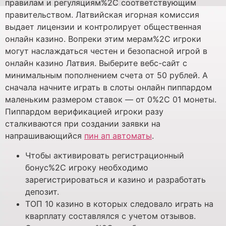
правилам и регуляциям%2C соответствующим
правительством. Латвийская игорная комиссия
выдает лицензии и контролирует общественная
онлайн казино. Вопреки этим мерам%2C игроки
могут наслаждаться честен и безопасной игрой в
онлайн казино Латвия. Выберите вебс-сайт с
минимальным пополнением счета от 50 рублей. А
сначала начните играть в слоты онлайн пиппардом
маленьким размером ставок — от 0%2C 01 монеты.
Пиппардом верификацией игроки разу
сталкиваются при создании заявки на
напрашивающийся
пин ап автоматы
.
Чтобы активировать регистрационный
бонус%2C игроку необходимо
зарегистрироваться и казино и разработать
депозит.
ТОП 10 казино в которых следовало играть на
кварплату составлялся с учетом отзывов.