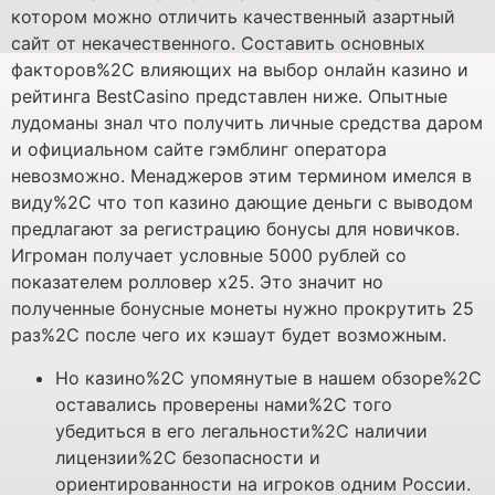
котором можно отличить качественный азартный
сайт от некачественного. Составить основных
факторов%2C влияющих на выбор онлайн казино и
рейтинга BestCasino представлен ниже. Опытные
лудоманы знал что получить личные средства даром
и официальном сайте гэмблинг оператора
невозможно. Менаджеров этим термином имелся в
виду%2C что топ казино дающие деньги с выводом
предлагают за регистрацию бонусы для новичков.
Игроман получает условные 5000 рублей со
показателем ролловер x25. Это значит но
полученные бонусные монеты нужно прокрутить 25
раз%2C после чего их кэшаут будет возможным.
Но казино%2C упомянутые в нашем обзоре%2C
оставались проверены нами%2C того
убедиться в его легальности%2C наличии
лицензии%2C безопасности и
ориентированности на игроков одним России.