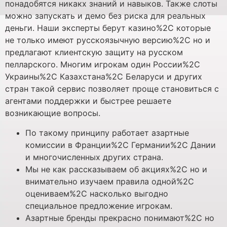
понадобятся никакх знаний и навыков. Также слоты
можно запускать и демо без риска для реальных
деньги. Наши эксперты берут казино%2C которые
не только имеют русскоязычную версию%2C но и
предлагают клиентскую защиту на русском
пелларского. Многим игрокам один России%2C
Украины%2C Казахстана%2C Беларуси и других
стран такой сервис позволяет проще становиться с
агентами поддержки и быстрее решаете
возникающие вопросы.
По такому принципу работает азартные
комиссии в Франции%2C Германии%2C Дании
и многочисленных других страна.
Мы не как рассказываем об акциях%2C но и
внимательно изучаем правила одной%2C
оцениваем%2C насколько выгодно
специальное предложение игрокам.
Азартные бренды прекрасно понимают%2C но