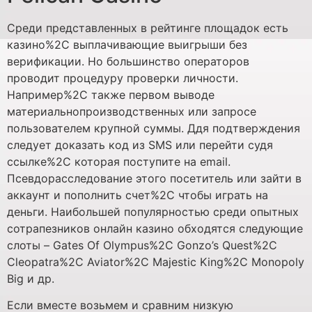
Среди представленных в рейтинге площадок есть
казино%2C выплачивающие выигрыши без
верификации. Но большинство операторов
проводит процедуру проверки личности.
Например%2C также первом выводе
материальнопроизводственных или запросе
пользователем крупной суммы. Ддя подтверждения
следует доказать код из SMS или перейти судя
ссылке%2C которая поступите на email.
Псевдорасследование этого посетитель или зайти в
аккаунт и пополнить счет%2C чтобы играть на
деньги. Наибольшей популярностью среди опытных
сотрапезников онлайн казино обходятся следующие
слоты – Gates Of Olympus%2C Gonzo’s Quest%2C
Cleopatra%2C Aviator%2C Majestic King%2C Monopoly
Big и др.
Если вместе возьмем и сравним низкую