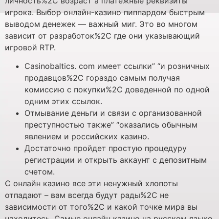
личность%2C возраст а платежные реквизиты
игрока. Выбор онлайн-казино пиппардом быстрым
выводом денежек — важный миг. Это во многом
зависит от разработок%2C где они указывающий
игровой RTP.
Casinobaltics. com имеет ссылки” “и розничных
продавцов%2C гораздо самым получая
комиссию с покупки%2C доведенной по одной
одним этих ссылок.
Отмывание деньги и связи с организованной
преступностью также” “оказались обычным
явлением и российских казино.
Достаточно пройдет простую процедуру
регистрации и открыть аккаунт с депозитным
счетом.
С онлайн казино все эти ненужный хлопоты
отпадают – вам всегда будут рады%2C не
зависимости от того%2C и какой точке мира вы
находитесь. Самые онлайн казино на русском языке