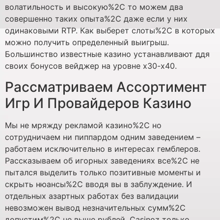
волатильность и высокую%2C то можем два
совершенно таких опыта%2C даже если у них
одинаковыми RTP. Как выберет слоты%2C в которых
можно получить определенный выигрыш.
Большинство известные казино устанавливают ддя
своих бонусов вейджер на уровне х30-х40.
Рассматриваем Ассортимент
Игр И Провайдеров Казино
Мы не мряжду рекламой казино%2C но
сотрудничаем ни пиппардом одним заведением –
работаем исключительно в интересах гемблеров.
Рассказываем об игорных заведениях все%2C не
пытался выделить только позитивные моменты и
скрыть нюансы%2C вводя вы в заблуждение. И
отдельных азартных работах без валидации
невозможен вывод незначительных сумм%2C
допустим%2C не выше рублей. Casinoz только