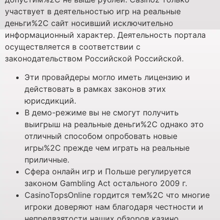
участвует в деятельностью игр на реальные
деньги%2C сайт носивший исключительно
информационный характер. Деятельность портала
осуществляется в соответствии с
законодательством Российской Российской.
Эти провайдеры могло иметь лицензию и
действовать в рамках законов этих
юрисдикций.
В демо-режиме вы не смогут получить
выигрыш на реальные деньги%2C однако это
отличный способом опробовать новые
игры%2C прежде чем играть на реальные
приличные.
Сфера онлайн игр и Польше регулируется
законом Gambling Act остального 2009 г.
CasinoTopsOnline гордится тем%2C что многие
игроки доверяют нам благодаря честности и
непредвзятости наших обзоров казино.