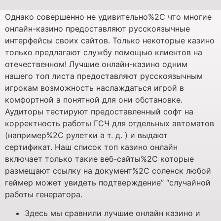
Однако совершенно не удивительно%2C что многие
онлайн-казино предоставляют русскоязычные
интерфейсы своих сайтов. Только некоторые казино
только предлагают службу помощью клиентов на
отечественном! Лучшие онлайн-казино одним
нашего топ листа предоставляют русскоязычным
игрокам возможность наслаждаться игрой в
комфортной а понятной для они обстановке.
Аудиторы тестируют предоставленный софт на
корректность работы ГСЧ для отдельных автоматов
(например%2C рулетки а т. д. ) и выдают
сертификат. Наш список топ казино онлайн
включает только такие веб-сайты%2C которые
размещают ссылку на документ%2C соленск любой
геймер может увидеть подтверждение” “случайной
работы генератора.
Здесь мы сравнили лучшие онлайн казино и