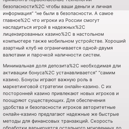
безопасности%2C чтобы ваши деньги и личная
информация” “не были в безопасности. А самое
главное%2C что игроки из России смогут
насладиться игрой в надежных%2C
лицензированных казино%2C в настольном
компьютере также мобильном устройстве. Хороший
азартный клуб не ограничивается одной-двумя
валютами и парочкой наличности систем.
Минимальная доля депозита%2C необходимая дли
активации бонуса%2C устанавливается” “самим
казино. Бонусы играют важную роль в
маркетинговой стратегии онлайн-казино. С их
посторонней казино привлекают новых игроков и
поощряют существующих. Для обеспечения
удобства и безопасности игроков авторитетные
онлайн-казино предлагают надежные же быстрые
методы для финансовых транзакций. Скорость
обработки варьируется остального мгновенных до