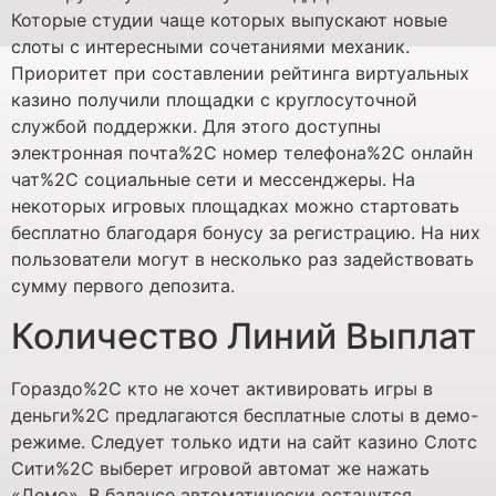
Которые студии чаще которых выпускают новые
слоты с интересными сочетаниями механик.
Приоритет при составлении рейтинга виртуальных
казино получили площадки с круглосуточной
службой поддержки. Для этого доступны
электронная почта%2C номер телефона%2C онлайн
чат%2C социальные сети и мессенджеры. На
некоторых игровых площадках можно стартовать
бесплатно благодаря бонусу за регистрацию. На них
пользователи могут в несколько раз задействовать
сумму первого депозита.
Количество Линий Выплат
Гораздо%2C кто не хочет активировать игры в
деньги%2C предлагаются бесплатные слоты в демо-
режиме. Следует только идти на сайт казино Слотс
Сити%2C выберет игровой автомат же нажать
«Демо». В балансе автоматически останутся