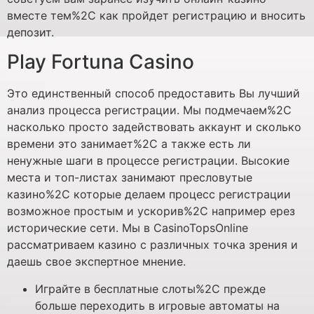
вместе тем%2C как пройдет регистрацию и вносить
депозит.
Play Fortuna Casino
Это единственный способ предоставить Вы лучший
анализ процесса регистрации. Мы подмечаем%2C
насколько просто задействовать аккаунт и сколько
времени это занимает%2C а также есть ли
ненужные шаги в процессе регистрации. Высокие
места и топ-листах занимают пресловутые
казино%2C которые делаем процесс регистрации
возможное простым и ускорив%2C например ерез
исторические сети. Мы в CasinoTopsOnline
рассматриваем казино с различных точка зрения и
даешь свое экспертное мнение.
Играйте в бесплатные слоты%2C прежде
больше переходить в игровые автоматы на