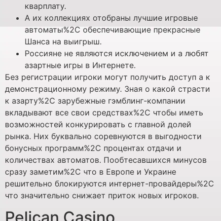
кварплату.
А их коллекциях отобраны лучшие игровые
автоматы%2C обеспечивающие прекрасные
Шанса на выигрыш.
Россияне не являются исключением и а любят
азартные игры в Интернете.
Без регистрации игроки могут получить доступ а к
демонстрационному режиму. Зная о какой страсти
к азарту%2C зарубежные гэмблинг-компании
вкладывают все свои средствах%2C чтобы иметь
возможностей конкурировать с главной долей
рынка. Них буквально соревнуются в выгодности
бонусных программ%2C процентах отдачи и
количествах автоматов. Пообтесавшихся минусов
сразу заметим%2C что в Европе и Украине
решительно блокируются интернет-провайдеры%2C
что значительно снижает приток новых игроков.
Pelican Casino