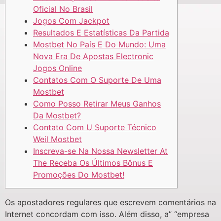
Oficial No Brasil
Jogos Com Jackpot
Resultados E Estatísticas Da Partida
Mostbet No País E Do Mundo: Uma
Nova Era De Apostas Electronic
Jogos Online
Contatos Com O Suporte De Uma
Mostbet
Como Posso Retirar Meus Ganhos
Da Mostbet?
Contato Com U Suporte Técnico
Weil Mostbet
Inscreva-se Na Nossa Newsletter At
The Receba Os Últimos Bônus E
Promoções Do Mostbet!
Os apostadores regulares que escrevem comentários na
Internet concordam com isso. Além disso, a” “empresa