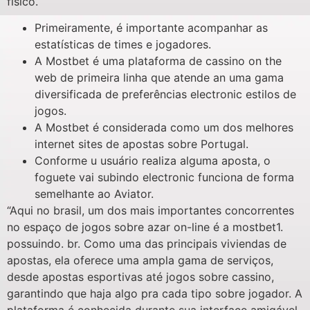
físico.
Primeiramente, é importante acompanhar as
estatísticas de times e jogadores.
A Mostbet é uma plataforma de cassino on the
web de primeira linha que atende an uma gama
diversificada de preferências electronic estilos de
jogos.
A Mostbet é considerada como um dos melhores
internet sites de apostas sobre Portugal.
Conforme u usuário realiza alguma aposta, o
foguete vai subindo electronic funciona de forma
semelhante ao Aviator.
“Aqui no brasil, um dos mais importantes concorrentes
no espaço de jogos sobre azar on-line é a mostbet1.
possuindo. br. Como uma das principais viviendas de
apostas, ela oferece uma ampla gama de serviços,
desde apostas esportivas até jogos sobre cassino,
garantindo que haja algo pra cada tipo sobre jogador. A