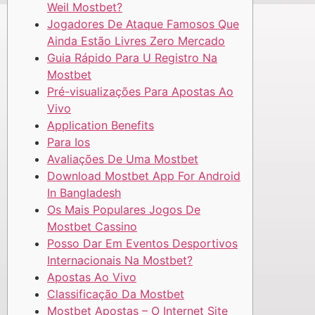
Weil Mostbet?
Jogadores De Ataque Famosos Que
Ainda Estão Livres Zero Mercado
Guia Rápido Para U Registro Na
Mostbet
Pré-visualizações Para Apostas Ao
Vivo
Application Benefits
Para Ios
Avaliações De Uma Mostbet
Download Mostbet App For Android
In Bangladesh
Os Mais Populares Jogos De
Mostbet Cassino
Posso Dar Em Eventos Desportivos
Internacionais Na Mostbet?
Apostas Ao Vivo
Classificação Da Mostbet
Mostbet Apostas – O Internet Site