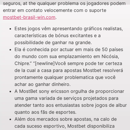
seguros, at the qualquer problema os jogadores podem
entrar em contato velocemente com o suporte
mostbet-brasil-win.com
.
Estes jogos vêm apresentando gráficos realistas,
características de bónus excitantes e a
possibilidade de ganhar na grande.
Ela é conhecida por actuar em mais de 50 países
do mundo com sua emplazamiento em Nicósia,
Chipre.” “[newline]Você sempre pode ter certeza
de la cual a casa para apostas Mostbet resolverá
prontamente qualquer problematica que você
achar ao ganhar dinheiro.
A MostBet sony ericsson orgulha de proporcionar
uma gama variada de serviços projetados para
atender tanto aos entusiastas sobre jogos de albur
quanto aos fãs de esportes.
Além dos mercados sobre apostas, na calo de
cada suceso esportivo, Mostbet disponibiliza