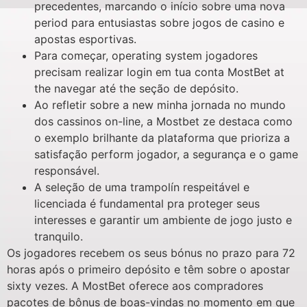
precedentes, marcando o início sobre uma nova
period para entusiastas sobre jogos de casino e
apostas esportivas.
Para começar, operating system jogadores
precisam realizar login em tua conta MostBet at
the navegar até the seção de depósito.
Ao refletir sobre a new minha jornada no mundo
dos cassinos on-line, a Mostbet ze destaca como
o exemplo brilhante da plataforma que prioriza a
satisfação perform jogador, a segurança e o game
responsável.
A seleção de uma trampolín respeitável e
licenciada é fundamental pra proteger seus
interesses e garantir um ambiente de jogo justo e
tranquilo.
Os jogadores recebem os seus bónus no prazo para 72
horas após o primeiro depósito e têm sobre o apostar
sixty vezes. A MostBet oferece aos compradores
pacotes de bônus de boas-vindas no momento em que