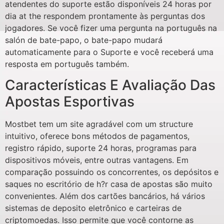
atendentes do suporte estão disponíveis 24 horas por
dia at the respondem prontamente às perguntas dos
jogadores. Se você fizer uma pergunta na português na
salón de bate-papo, o bate-papo mudará
automaticamente para o Suporte e você receberá uma
resposta em português também.
Características E Avaliação Das
Apostas Esportivas
Mostbet tem um site agradável com um structure
intuitivo, oferece bons métodos de pagamentos,
registro rápido, suporte 24 horas, programas para
dispositivos móveis, entre outras vantagens. Em
comparação possuindo os concorrentes, os depósitos e
saques no escritório de h?r casa de apostas são muito
convenientes. Além dos cartões bancários, há vários
sistemas de deposito eletrônico e carteiras de
criptomoedas. Isso permite que você contorne as