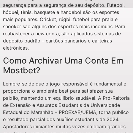
segurança para a segurança de seu depósito. Futebol,
hóquei, tênis, basquete e handebol são os esportes
mais populares. Cricket, rúgbi, futebol para praia e
snooker são alguns dos esportes mais incomuns. Para
reabastecer a new conta, são aplicados sistemas de
deposito padrão – cartões bancários e carteiras
eletrônicas.
Como Archivar Uma Conta Em
Mostbet?
Lembre-se de que o jogo responsável é fundamental e
proporciona o ambiente best para satisfazer sua
paixão, mantendo um equilíbrio saudável. A Pró-Reitoria
de Extensão e Assuntos Estudantis da Universidade
Estadual do Maranhão – PROEXAE/UEMA, torna público
o resultado parcial dos auxílios estudantis de 2024.
Apostadores iniciantes muitas vezes colocam grandes