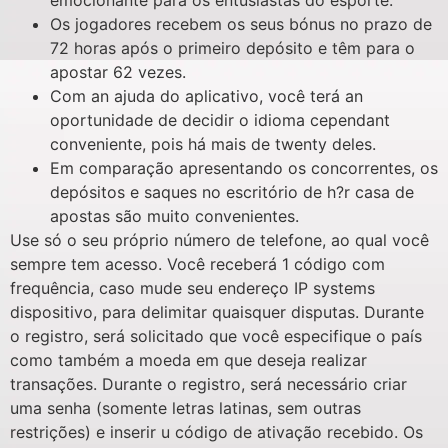
Os jogadores recebem os seus bónus no prazo de
72 horas após o primeiro depósito e têm para o
apostar 62 vezes.
Com an ajuda do aplicativo, você terá an
oportunidade de decidir o idioma cependant
conveniente, pois há mais de twenty deles.
Em comparação apresentando os concorrentes, os
depósitos e saques no escritório de h?r casa de
apostas são muito convenientes.
Use só o seu próprio número de telefone, ao qual você
sempre tem acesso. Você receberá 1 código com
frequência, caso mude seu endereço IP systems
dispositivo, para delimitar quaisquer disputas. Durante
o registro, será solicitado que você especifique o país
como também a moeda em que deseja realizar
transações. Durante o registro, será necessário criar
uma senha (somente letras latinas, sem outras
restrições) e inserir u código de ativação recebido. Os