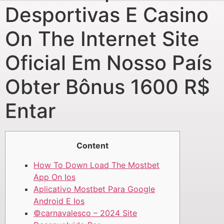
Desportivas E Casino
On The Internet Site
Oficial Em Nosso País
Obter Bônus 1600 R$
Entar
Content
How To Down Load The Mostbet
App On Ios
Aplicativo Mostbet Para Google
Android E Ios
©carnavalesco – 2024 Site