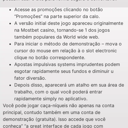
Acesse as promoções clicando no botão
“Promoções” na parte superior da calo.
A versão initial deste jogo apareceu originalmente
na Mostbet casino, tornando-se 1 dos jogos
também populares da World wide web.
Para iniciar o método de demonstração – mova o
cursor do mouse em relação à o slot electronic
clique no botão correspondente.
Apostas impulsivas systems imprudentes podem
esgotar rapidamente seus fundos e diminuir u
fator diversão.
Depois disso, aparecerá um atalho em sua área de
trabalho, com o qual você poderá entrar
rapidamente simply no aplicativo.
Você pode jogar caça-níqueis não apenas na conta
principal, contudo também em uma conta de
demonstração (gratuita). Isso accede que você
conheça” “a great interface de cada jogo com