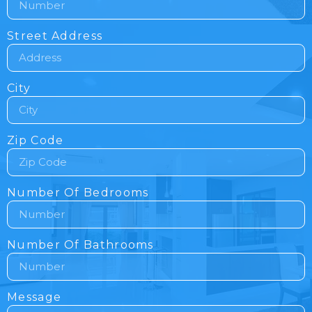
Street Address
City
Zip Code
Number Of Bedrooms
Number Of Bathrooms
Message