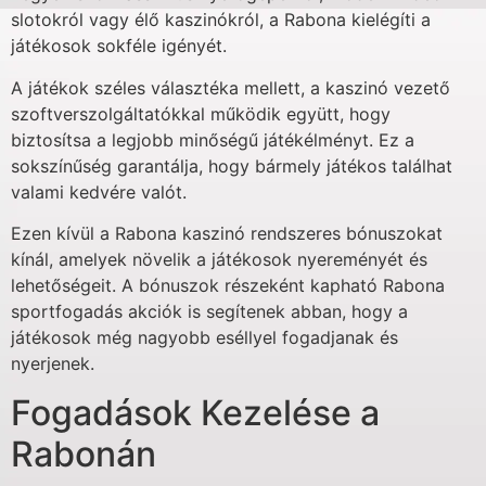
slotokról vagy élő kaszinókról, a Rabona kielégíti a
játékosok sokféle igényét.
A játékok széles választéka mellett, a kaszinó vezető
szoftverszolgáltatókkal működik együtt, hogy
biztosítsa a legjobb minőségű játékélményt. Ez a
sokszínűség garantálja, hogy bármely játékos találhat
valami kedvére valót.
Ezen kívül a Rabona kaszinó rendszeres bónuszokat
kínál, amelyek növelik a játékosok nyereményét és
lehetőségeit. A bónuszok részeként kapható Rabona
sportfogadás akciók is segítenek abban, hogy a
játékosok még nagyobb eséllyel fogadjanak és
nyerjenek.
Fogadások Kezelése a
Rabonán