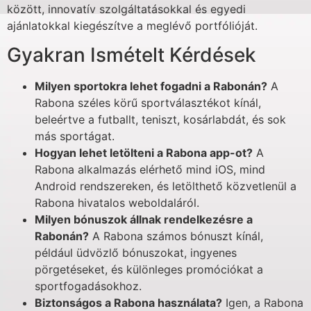
között, innovatív szolgáltatásokkal és egyedi
ajánlatokkal kiegészítve a meglévő portfólióját.
Gyakran Ismételt Kérdések
Milyen sportokra lehet fogadni a Rabonán?
A
Rabona széles körű sportválasztékot kínál,
beleértve a futballt, teniszt, kosárlabdát, és sok
más sportágat.
Hogyan lehet letölteni a Rabona app-ot?
A
Rabona alkalmazás elérhető mind iOS, mind
Android rendszereken, és letölthető közvetlenül a
Rabona hivatalos weboldaláról.
Milyen bónuszok állnak rendelkezésre a
Rabonán?
A Rabona számos bónuszt kínál,
például üdvözlő bónuszokat, ingyenes
pörgetéseket, és különleges promóciókat a
sportfogadásokhoz.
Biztonságos a Rabona használata?
Igen, a Rabona