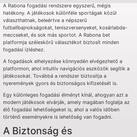
A Rabona fogadási rendszere egyszerű, mégis
hatékony. A játékosok különféle sportágak közül
választhatnak, beleértve a népszerű
futballbajnokságokat, teniszversenyeket, kosárlabda-
meccseket, és sok más sportot. A Rabona bet
platformja széleskörű választékot biztosít minden
fogadási ízléshez.
A fogadások elhelyezése könnyedén elvégezhető a
platformon, ahol intuitív navigációs eszközök segítik a
játékosokat. Továbbá a rendszer biztosítja a
nyeremények gyors és biztonságos kifizetését is.
Egy különleges fogadási élményt kínál, ahogyan azt a
modern játékosok elvárják, amely magában foglalja az
élő fogadási lehetőségeket is, ahol a valós időben
történő eseményekre is lehetőség van fogadni.
A Biztonság és