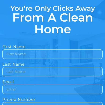
You’re Only Clicks Away
From A Clean
Home
First Name
Last Name
Email
Phone Number