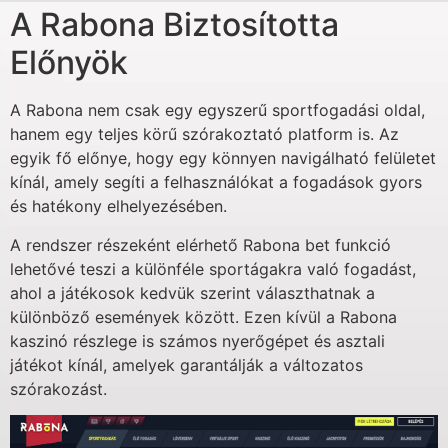
A Rabona Biztosította
Előnyök
A Rabona nem csak egy egyszerű sportfogadási oldal,
hanem egy teljes körű szórakoztató platform is. Az
egyik fő előnye, hogy egy könnyen navigálható felületet
kínál, amely segíti a felhasználókat a fogadások gyors
és hatékony elhelyezésében.
A rendszer részeként elérhető Rabona bet funkció
lehetővé teszi a különféle sportágakra való fogadást,
ahol a játékosok kedvük szerint választhatnak a
különböző események között. Ezen kívül a Rabona
kaszinó részlege is számos nyerőgépet és asztali
játékot kínál, amelyek garantálják a változatos
szórakozást.