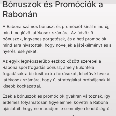
Bónuszok és Promóciók a
Rabonán
A Rabona számos bónuszt és promóciót kínál mind új,
mind meglévő játékosok számára. Az üdvözlő
bónuszok, ingyenes pörgetések, és a heti promóciók
mind arra hivatottak, hogy növeljék a játékélményt és a
nyerési esélyeket.
Az egyik legnépszerűbb eszköz között szerepel a
Rabona sportfogadás bónusz, amely különféle
fogadásokra biztosít extra forrásokat, lehetővé téve a
játékosok számára, hogy új stratégiákat próbáljanak ki
kisebb kockázattal.
Ezek a bónuszok és promóciók gyakran változnak, így
érdemes folyamatosan figyelemmel követni a Rabona
ajánlatait, hogy ne maradjon le semmilyen lehetőségről.